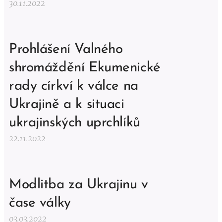
30.11.2022
Prohlášení Valného
shromáždění Ekumenické
rady církví k válce na
Ukrajině a k situaci
ukrajinských uprchlíků
22.11.2022
Modlitba za Ukrajinu v
čase války
03.03.2022