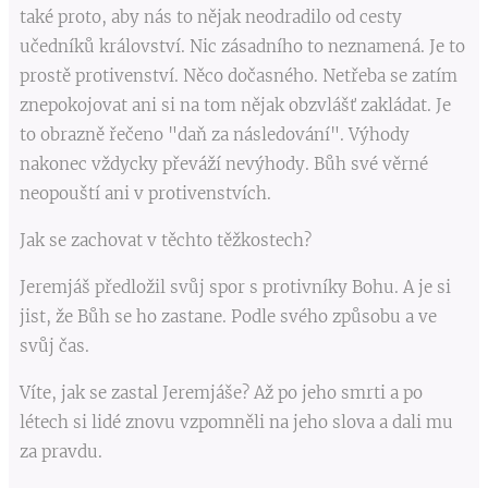
také proto, aby nás to nějak neodradilo od cesty
učedníků království. Nic zásadního to neznamená. Je to
prostě protivenství. Něco dočasného. Netřeba se zatím
znepokojovat ani si na tom nějak obzvlášť zakládat. Je
to obrazně řečeno "daň za následování". Výhody
nakonec vždycky převáží nevýhody. Bůh své věrné
neopouští ani v protivenstvích.
Jak se zachovat v těchto těžkostech?
Jeremjáš předložil svůj spor s protivníky Bohu. A je si
jist, že Bůh se ho zastane. Podle svého způsobu a ve
svůj čas.
Víte, jak se zastal Jeremjáše? Až po jeho smrti a po
létech si lidé znovu vzpomněli na jeho slova a dali mu
za pravdu.