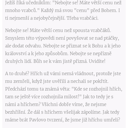
Ježíš říká učedníkům: "Nebojte se! Máte větší cenu než
mnoho vrabců." Každý má svou "cenu" před Bohem. I
ti nejmenší a nejobyčejnější. Třeba vrabčáci.
Nebojte se! Máte větší cenu než spousta vrabčáků.
Smyslem této výpovědi není povyšovat se nad ptáčky,
ale dodat odvahu. Nebojte se přiznat se k Bohu a k jeho
království a k jeho způsobům. Nebojte se nepřízně
druhých lidí. Bůh se k vám jistě přizná. Uvidíte!
A to druhé? Hřích už vámi nemá vládnout, protože jste
mu zemřeli, když jste uvěřili a nechali se pokřtít.
Předchází tomu ta známá věta: "Kde se rozhojnil hřích,
tam se ještě více rozhojnila milost!" Jak to tedy je s
námi a hříchem? Všichni dobře víme, že nejsme
bezhříšní. Že dál s hříchem všelijak zápolíme. Jak tedy
máme brát Pavlovo tvrzení, že jsme již hříchu umřeli?