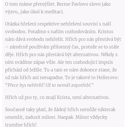
O tom máme přemýšlet. Berme Pavlovo slovo jako
výzvu, jako úkol k meditaci.
Otázka hřešení respektive nehřešení souvisí s naší
svobodou. Potažmo s naším rozhodováním. Kristus
nám dává svobodu nehřešit. Hřích pro nás přestává být
– záměrně používám přítomný čas, protože se to stále
děje. Hřích pro nás přestává být alternativou. Někdy s
ním svádíme zápas vůle. Ale ten rozhodující impuls
přichází od Ježíše. Tu a tam se nám dokonce stane, že
už nás hřích ani nenapadne. To je takové to Hellerovo:
"
Přece bys nehřešil! Už to nemáš zapotřebí.
"
Hřích už pro ty, co znají Krista, není alternativou.
Současně taky platí, že žádný hřích nemůže nikterak
umenšit, zadusit milost. Naopak. Milost vždycky
trumfne hřích!