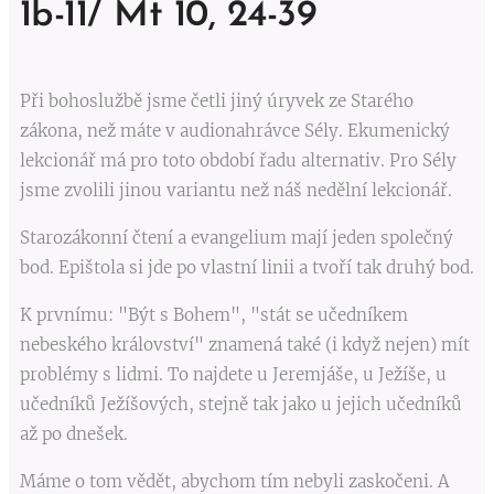
1b-11/ Mt 10, 24-39
Při bohoslužbě jsme četli jiný úryvek ze Starého
zákona, než máte v audionahrávce Sély. Ekumenický
lekcionář má pro toto období řadu alternativ. Pro Sély
jsme zvolili jinou variantu než náš nedělní lekcionář.
Starozákonní čtení a evangelium mají jeden společný
bod. Epištola si jde po vlastní linii a tvoří tak druhý bod.
K prvnímu: "Být s Bohem", "stát se učedníkem
nebeského království" znamená také (i když nejen) mít
problémy s lidmi. To najdete u Jeremjáše, u Ježíše, u
učedníků Ježíšových, stejně tak jako u jejich učedníků
až po dnešek.
Máme o tom vědět, abychom tím nebyli zaskočeni. A