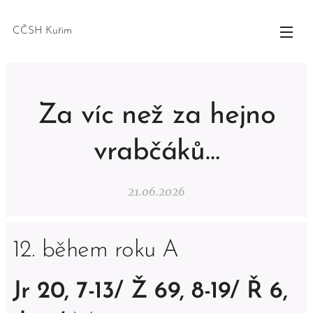
CČSH Kuřim
Za víc než za hejno
vrabčáků…
21.06.2026
12. během roku A
Jr 20, 7-13/ Ž 69, 8-19/ Ř 6,