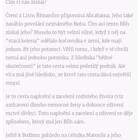
Čím si nás získal?
Čtení z Listu Římanům připomíná Abrahama. Jeho také
zasáhlo povolání neznámého Boha. Čím asi tento Bůh
získal jeho? Muselo to být velmi silné, když z něj na
"stará kolena" udělalo kočovníka v zemi, kde mají
jednou žít jeho potomci. Věřil tomu, i když v té chvíli
nemá ani jednoho potomka. Z hlediska "běžné
skutečnosti" je tato cesta velmi pošetilý podnik. Ale
víra zná jiné hledisko, ze které tato cesta dává největší
smysl.
Je to cesta naplnění a zacelení rozbitého života (viz
uzdravení dlouho nemocné ženy a dokonce oživení
mrtvé dívky). Toto naplnění a zacelení a oživení se děje
způsobem, který zná jen Bůh sám.
Ještě k Božímu pohledu na celníka Matouše a jeho