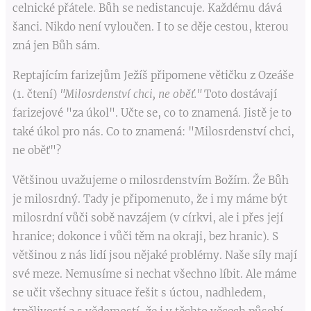
celnické přátele. Bůh se nedistancuje. Každému dává
šanci. Nikdo není vyloučen. I to se děje cestou, kterou
zná jen Bůh sám.
Reptajícím farizejům Ježíš připomene větičku z Ozeáše
(1. čtení)
"Milosrdenství chci, ne oběť."
Toto dostávají
farizejové "za úkol". Učte se, co to znamená. Jistě je to
také úkol pro nás. Co to znamená: "Milosrdenství chci,
ne oběť"?
Většinou uvažujeme o milosrdenstvím Božím. Že Bůh
je milosrdný. Tady je připomenuto, že i my máme být
milosrdní vůči sobě navzájem (v církvi, ale i přes její
hranice; dokonce i vůči těm na okraji, bez hranic). S
většinou z nás lidí jsou nějaké problémy. Naše síly mají
své meze. Nemusíme si nechat všechno líbit. Ale máme
se učit všechny situace řešit s úctou, nadhledem,