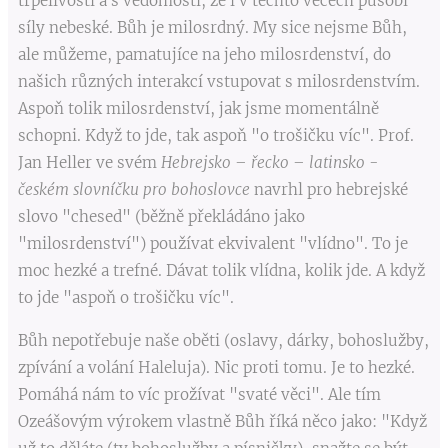
trpělivostí a s vědomostí, že i v těchto věcech působí
síly nebeské. Bůh je milosrdný. My sice nejsme Bůh,
ale můžeme, pamatujíce na jeho milosrdenství, do
našich různých interakcí vstupovat s milosrdenstvím.
Aspoň tolik milosrdenství, jak jsme momentálně
schopni. Když to jde, tak aspoň "o trošičku víc". Prof.
Jan Heller ve svém
Hebrejsko – řecko – latinsko -
českém slovníčku pro bohoslovce
navrhl pro hebrejské
slovo "chesed" (běžně překládáno jako
"milosrdenství") používat ekvivalent "vlídno". To je
moc hezké a trefné. Dávat tolik vlídna, kolik jde. A když
to jde "aspoň o trošičku víc".
Bůh nepotřebuje naše oběti (oslavy, dárky, bohoslužby,
zpívání a volání Haleluja). Nic proti tomu. Je to hezké.
Pomáhá nám to víc prožívat "svaté věci". Ale tím
Ozeášovým výrokem vlastně Bůh říká něco jako: "Když