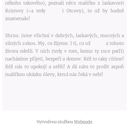
někoho takového), poznali něco maličko z laskavosti
Kristovy (=a tedy i Otcovy), to už by hodně
znamenalo!
Shrnu: Jsme všichni v dobrých, laskavých, mocných a
silných rukou. My, co žijeme. I ti, co už z tohoto
života odešli. V nich (tedy v tom, komu ty ruce patří)
nacházíme přijetí, bezpečí a domov. Kéž to taky cítíme!
Kéž nás to upokojí a utěší! A dá nám to prožít aspoň
maličkou ukázku úlevy, která nás čeká v nebi!
Vytvořeno službou
Webnode