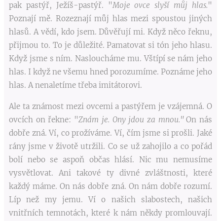
pak pastýř, Ježíš-pastýř. "
Moje ovce slyší můj hlas.
"
Poznají mě. Rozeznají můj hlas mezi spoustou jiných
hlasů. A vědí, kdo jsem. Důvěřují mi. Když něco řeknu,
přijmou to. To je důležité. Pamatovat si tón jeho hlasu.
Když jsme s ním. Nasloucháme mu. Vštípí se nám jeho
hlas. I když ne všemu hned porozumíme. Poznáme jeho
hlas. A nenaletíme třeba imitátorovi.
Ale ta známost mezi ovcemi a pastýřem je vzájemná. O
ovcích on řekne: "
Znám je
. Ony jdou za mnou."
On nás
dobře zná. Ví, co prožíváme. Ví, čím jsme si prošli. Jaké
rány jsme v životě utržili. Co se už zahojilo a co pořád
bolí nebo se aspoň občas hlásí. Nic mu nemusíme
vysvětlovat. Ani takové ty divné zvláštnosti, které
každý máme. On nás dobře zná. On nám dobře rozumí.
Líp než my jemu. Ví o našich slabostech, našich
vnitřních temnotách, které k nám někdy promlouvají.