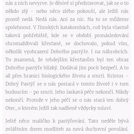
nás z nich nevyrve. Je děsivé si představovat, jak se o to
někdo zlý - nebo něco zlého pokouší, ale Ježíš nás
prostě nedá. Nedá nás. Ani za nic. Na to se můžeme
spolehnout. V římských katakombách, což byla vlastně
taková pohřebiště, kde se v období pronásledování
shromažďovali křesťané, se dochovalo, pokud vím,
několik vyobrazení Dobrého pastýře. I na náhrobcích.
To znamená, že tehdejším křesťanům byl ten obraz
Dobrého pastýře blízký. Dodával jim pocit bezpečí. A to
až přes hranici biologického života a smrti. Kristus -
Dobrý Pastýř se o nás postará v tomto životě i v tom
budoucím - po smrti. Jeho laskavá péče nekončí. Nikdy
nekončí. Protože v jeho péči se o nás stará ten dobrý
Otec, o kterém Ježíš tak nadšeně vždycky mluví.
Ještě něco maličko k pastýřování. Tato neděle bývá
zvláštním dnem modliteb za nová duchovní povolání.