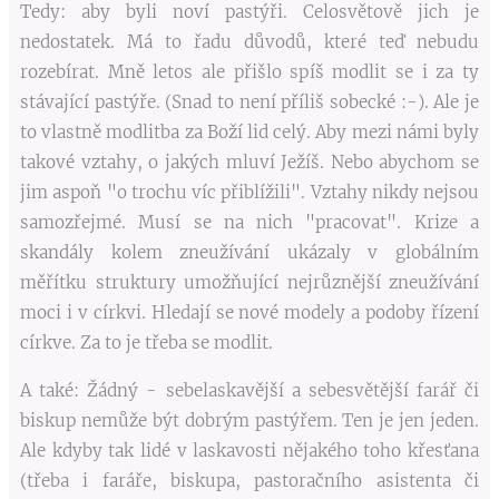
Tedy: aby byli noví pastýři. Celosvětově jich je
nedostatek. Má to řadu důvodů, které teď nebudu
rozebírat. Mně letos ale přišlo spíš modlit se i za ty
stávající pastýře. (Snad to není příliš sobecké :-). Ale je
to vlastně modlitba za Boží lid celý. Aby mezi námi byly
takové vztahy, o jakých mluví Ježíš. Nebo abychom se
jim aspoň "o trochu víc přiblížili". Vztahy nikdy nejsou
samozřejmé. Musí se na nich "pracovat". Krize a
skandály kolem zneužívání ukázaly v globálním
měřítku struktury umožňující nejrůznější zneužívání
moci i v církvi. Hledají se nové modely a podoby řízení
církve. Za to je třeba se modlit.
A také: Žádný - sebelaskavější a sebesvětější farář či
biskup nemůže být dobrým pastýřem. Ten je jen jeden.
Ale kdyby tak lidé v laskavosti nějakého toho křesťana
(třeba i faráře, biskupa, pastoračního asistenta či