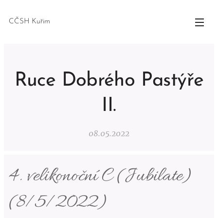
CČSH Kuřim
Ruce Dobrého Pastýře
II.
08.05.2022
4. velikonoční C (Jubilate)
(8/5/2022)