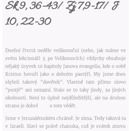
Sk 9, 36-43/ Zj 7,9-17/ J
10, 22-30
Dnešní čtvrtá neděle velikonoční (nebo, jak máme ve
svém lekcionáři 3. po Velikonocích) vždycky obsahuje
nějaký úryvek 10 kapitoly Janova evangelia, kde o sobě
Kristus hovoří jako o dobrém pastýři. My jsme dnes
slyšeli takový "dovětek". Vlastně tam přímo slovo
"
pastýř
" ani nezazní. Stalo se to taky jindy, za jiných
okolností. Není to úplně nejdůležitější, ale na druhou
stranu je dobré o tom vědět.
Jsme v Jeruzalémském chrámě. Je zima. Tedy taková ta
v Izraeli. Slaví se právě chanuka, což je svátek znovu