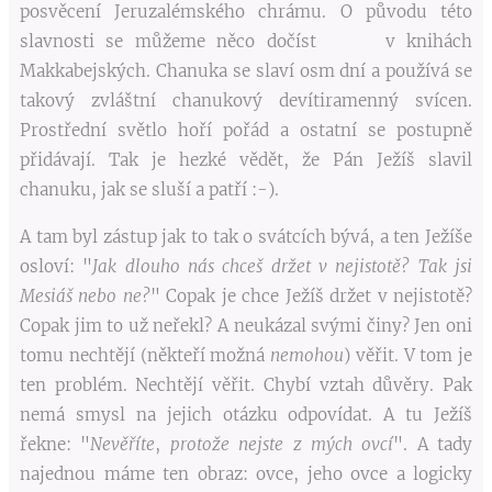
posvěcení Jeruzalémského chrámu. O původu této
slavnosti se můžeme něco dočíst v knihách
Makkabejských. Chanuka se slaví osm dní a používá se
takový zvláštní chanukový devítiramenný svícen.
Prostřední světlo hoří pořád a ostatní se postupně
přidávají. Tak je hezké vědět, že Pán Ježíš slavil
chanuku, jak se sluší a patří :-).
A tam byl zástup jak to tak o svátcích bývá, a ten Ježíše
osloví: "
Jak dlouho nás chceš držet v nejistotě?
Tak jsi
Mesiáš nebo ne?
" Copak je chce Ježíš držet v nejistotě?
Copak jim to už neřekl? A neukázal svými činy? Jen oni
tomu nechtějí (někteří možná
nemohou
) věřit. V tom je
ten problém. Nechtějí věřit. Chybí vztah důvěry. Pak
nemá smysl na jejich otázku odpovídat. A tu Ježíš
řekne: "
Nevěříte
,
protože nejste z mých ovcí
". A tady
najednou máme ten obraz: ovce, jeho ovce a logicky