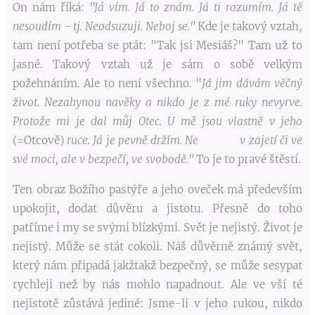
On nám říká:
"Já vím. Já to znám. Já ti rozumím. Já tě
nesoudím - tj. Neodsuzuji. Neboj se."
Kde je takový vztah,
tam není potřeba se ptát: "Tak jsi Mesiáš?" Tam už to
jasné. Takový vztah už je sám o sobě velkým
požehnáním. Ale to není všechno. "
Já jim dávám věčný
život.
Nezahynou navěky a nikdo je z mé ruky nevyrve.
Protože mi je dal můj Otec.
U mě jsou vlastně v jeho
(=Otcově)
ruce. Já je pevně držím. Ne v zajetí či ve
své moci, ale v bezpečí, ve svobodě."
To je to pravé štěstí.
Ten obraz Božího pastýře a jeho oveček má především
upokojit, dodat důvěru a jistotu. Přesně do toho
patříme i my se svými blízkými. Svět je nejistý. Život je
nejistý. Může se stát cokoli. Náš důvěrně známý svět,
který nám připadá jakžtakž bezpečný, se může sesypat
rychleji než by nás mohlo napadnout. Ale ve vší té
nejistotě zůstává jediné: Jsme-li v jeho rukou, nikdo