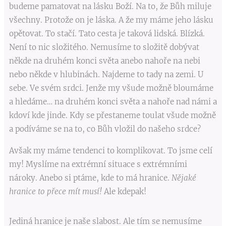
budeme pamatovat na lásku Boží. Na to, že Bůh miluje
všechny. Protože on je láska. A že my máme jeho lásku
opětovat. To stačí. Tato cesta je taková lidská. Blízká.
Není to nic složitého. Nemusíme to složitě dobývat
někde na druhém konci světa anebo nahoře na nebi
nebo někde v hlubinách. Najdeme to tady na zemi. U
sebe. Ve svém srdci. Jenže my všude možně bloumáme
a hledáme… na druhém konci světa a nahoře nad námi a
kdoví kde jinde. Kdy se přestaneme toulat všude možně
a podíváme se na to, co Bůh vložil do našeho srdce?
Avšak my máme tendenci to komplikovat. To jsme celí
my! Myslíme na extrémní situace s extrémními
nároky. Anebo si ptáme, kde to má hranice.
Nějaké
hranice to přece mít musí!
Ale kdepak!
Jediná hranice je naše slabost. Ale tím se nemusíme