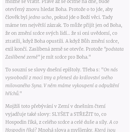
možné se vrátit. Právě až se ocitne na dně, bude
otevřený znovu hledat Boha. Protože o to jde, aby
člověk byl
jedno ucho
, pokud jde o Boží věci. Tady
máme ten největší zázrak. To může přijít jen od Boha,
že on změní srdce svých lidí… že si oni uvědomí, co
ztratili, když Boha opustili. A když Bůh změní srdce,
exil končí. Zaslíbená země se otevře. Protože
"podstata
Zaslíbené země"
je mít srdce pro Boha."
To souzní se slovy dnešní epištoly. Třeba s: "
On nás
vysvobodil z moci tmy a přenesl do království svého
milovaného Syna. V něm máme vykoupení a odpuštění
hříchů.
"
Mojžíš toto přebývání v Zemí v dnešním čtení
vyjadřuje také slovy: SLYŠET a STŘEŽIT to, co
Hospodin říká, z celého srdce a celé duše a síly.
A co
Hospodin říká?
Mnohá slova a myšlenky.
Která jsou