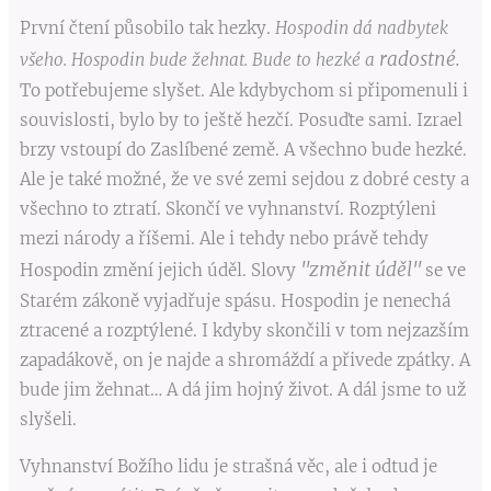
První čtení působilo tak hezky.
Hospodin dá nadbytek
radostné.
všeho. Hospodin bude žehnat. Bude to hezké a
To potřebujeme slyšet. Ale kdybychom si připomenuli i
souvislosti, bylo by to ještě hezčí. Posuďte sami. Izrael
brzy vstoupí do Zaslíbené země. A všechno bude hezké.
Ale je také možné, že ve své zemi sejdou z dobré cesty a
všechno to ztratí. Skončí ve vyhnanství. Rozptýleni
mezi národy a říšemi. Ale i tehdy nebo právě tehdy
"změnit úděl"
Hospodin změní jejich úděl. Slovy
se ve
Starém zákoně vyjadřuje spásu. Hospodin je nenechá
ztracené a rozptýlené. I kdyby skončili v tom nejzazším
zapadákově, on je najde a shromáždí a přivede zpátky. A
bude jim žehnat… A dá jim hojný život. A dál jsme to už
slyšeli.
Vyhnanství Božího lidu je strašná věc, ale i odtud je