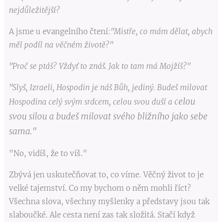
nejdůležitější?
A jsme u evangelního čtení:
"Mistře, co mám dělat, abych
měl podíl na věčném životě?"
"Proč se ptáš? Vždyť to znáš. Jak to tam má Mojžíš?"
"Slyš, Izraeli, Hospodin je náš Bůh, jediný. Budeš milovat
celou
Hospodina celý svým srdcem, celou svou duší a
svou silou a budeš milovat svého bližního jako sebe
sama."
"No, vidíš, že to víš."
Zbývá jen uskutečňovat to, co víme. Věčný život to je
velké tajemství. Co my bychom o něm mohli říct?
Všechna slova, všechny myšlenky a představy jsou tak
slaboučké. Ale cesta není zas tak složitá. Stačí když