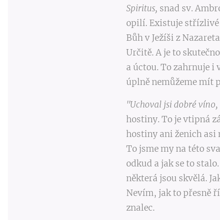
Spiritus
,
snad sv. Ambro
opilí. Existuje střízliv
Bůh v Ježíši z Nazareta
Určitě. A je to skutečn
a úctou. To zahrnuje i
úplně nemůžeme mít p
"Uchoval jsi dobré víno, 
hostiny. To je vtipná 
hostiny ani ženich asi 
To jsme my na této svat
odkud a jak se to stalo.
některá jsou skvělá. Ja
Nevím, jak to přesně ř
znalec.