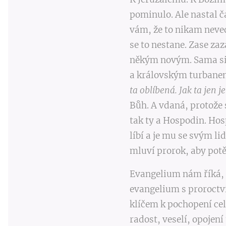
pominulo. Ale nastal č
vám, že to nikam neved
se to nestane. Zase zaz
někým novým. Sama si 
a královským turbanem
ta oblíbená. Jak ta jen j
Bůh. A vdaná, protože s
tak ty a Hospodin. Hos
líbí a je mu se svým l
mluví prorok, aby potě
Evangelium nám říká, ž
evangelium s proroctví
klíčem k pochopení ce
radost, veselí, opojení