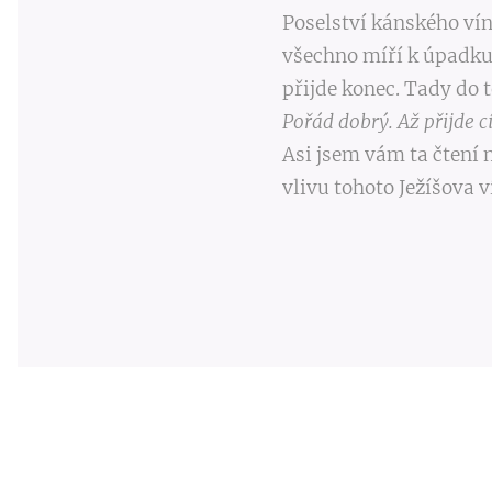
Poselství kánského vín
všechno míří k úpadku
přijde konec. Tady do t
Pořád dobrý. Až přijde c
Asi jsem vám ta čtení n
vlivu tohoto Ježíšova 