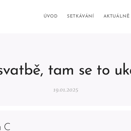
ÚVOD
SETKÁVÁNÍ
AKTUÁLNĚ
vatbě, tam se to uká
19.01.2025
u C