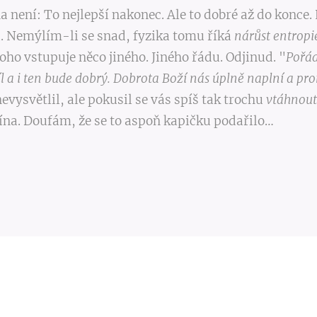
a není: To nejlepší nakonec. Ale to dobré až do konce.
. Nemýlím-li se snad, fyzika tomu říká
nárůst entropi
oho vstupuje něco jiného. Jiného řádu. Odjinud. "
Pořád
íl a i ten bude dobrý. Dobrota Boží nás úplně naplní a pr
evysvětlil, ale pokusil se vás spíš tak trochu
vtáhnout
vína. Doufám, že se to aspoň kapičku podařilo…