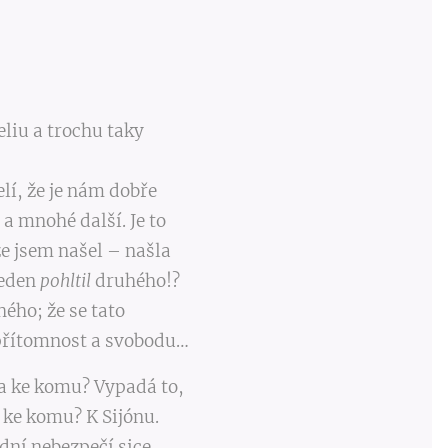
eliu a trochu taky
lí, že je nám dobře
 a mnohé další. Je to
že jsem našel – našla
jeden
pohltil
druhého!?
ého; že se tato
přítomnost a svobodu…
 a ke komu? Vypadá to,
 ke komu? K Sijónu.
dní nebezpečí sice