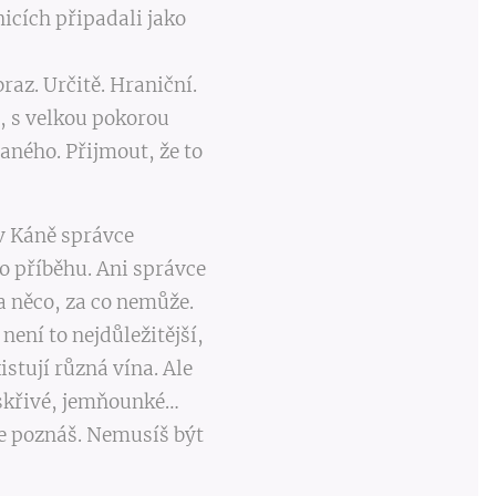
icích připadali jako
braz. Určitě. Hraniční.
ě, s velkou pokorou
aného. Přijmout, že to
v Káně správce
ho příběhu. Ani správce
za něco, za co nemůže.
není to nejdůležitější,
xistují různá vína. Ale
jiskřivé, jemňounké…
že poznáš. Nemusíš být