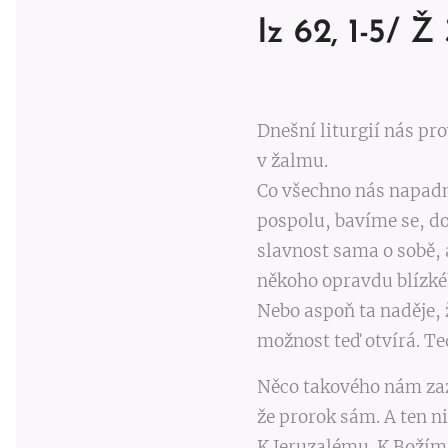
Iz 62, 1-5/ Ž 3
Dnešní liturgií nás pr
v žalmu.
Co všechno nás napadne
pospolu, bavíme se, dob
slavnost sama o sobě, 
někoho opravdu blízkéh
Nebo aspoň ta naděje, 
možnost teď otvírá. T
Něco takového nám zazn
že prorok sám. A ten n
K Jeruzalému. K Božímu