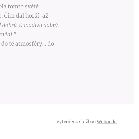
 Na tomto světě
e
. Čím dál horší, až
 dobrý. Kupodivu dobrý.
omění."
do té atmosféry… do
Vytvořeno službou
Webnode