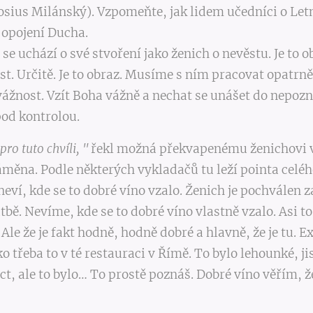
sius Milánský). Vzpomeňte, jak lidem učedníci o Letn
é opojení Ducha.
 se uchází o své stvoření jako ženich o nevěstu. Je to o
ost. Určitě. Je to obraz. Musíme s ním pracovat opatrn
 vážnost. Vzít Boha vážně a nechat se unášet do nepozn
od kontrolou.
pro tuto chvíli, "
řekl možná překvapenému ženichovi 
záměna. Podle některých vykladačů tu leží pointa celé
neví, kde se to dobré víno vzalo. Ženich je pochválen 
bě. Nevíme, kde se to dobré víno vlastně vzalo. Asi to 
 Ale že je fakt hodně, hodně dobré a hlavně, že je tu. E
ko třeba to v té restauraci v Římě. To bylo lehounké, 
íct, ale to bylo… To prostě poznáš. Dobré víno věřím, 