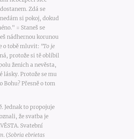
nedostanem. Zdá se
A nedám si pokoj, dokud
méno." = Staneš se
deš nádhernou korunou
 o tobě mluvit:
"To je
, protože si tě oblíbil
spolu ženich a nevěsta,
é lásky. Protože se mu
t o Bohu? Přesně o tom
. Jednak to propojuje
znali, že svatba je
EVĚSTA. Svatební
ým
. (
Sobria ebrietas