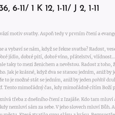
6, 6-11/ 1 K 12, 1-11/ J 2, 1-11
ovází motiv svatby. Aspoň tedy v prvním čtení a evang
 a vybaví se nám, když se řekne svatba? Radost, vese
ré jídlo, dobré pití, dobré víno, přátelství, vlídnost…
ale taky to mezi ženichem a nevěstou. Radost z toho, 
o. Jak je krásné, když dva se stanou jedním, aniž by 
že to je možné stát se jedním, aniž by jeden
pohltil
druh
eď. Tento mimořádný čas, kdy mimořádně cítím Boží 
ívá třeba z dnešního čtení z Izajáše. Kdo tam mluví
ikdy nemluví sám za sebe. V jeho slovech mluví Bůh. A
 městu. Které ztratilo svou slávu a krásu. Bezprostře