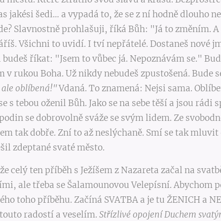
as jakési šedi… a vypadá to, že se z ní hodně dlouho 
e? Slavnostně prohlašuji, říká Bůh: "Já to změním. 
áříš. Všichni to uvidí. I tví nepřátelé. Dostaneš nové j
budeš říkat: "Jsem to vůbec já. Nepoznávám se." Bu
 v rukou Boha. Už nikdy nebudeš zpustošená. Bude se
e ale oblíbená!"
Vdaná. To znamená: Nejsi sama. Oblíbená
e s tebou oženil Bůh. Jako se na sebe těší a jsou rádi 
podin se dobrovolně sváže se svým lidem. Ze svobodn
idem tak dobře. Zní to až neslýchaně. Smí se tak mluvi
šil zdeptané svaté město.
e celý ten příběh s Ježíšem z Nazareta začal na svatbě
mi, ale třeba se Šalamounovou Velepísní. Abychom po
lého toho příběhu. Začíná SVATBA a je tu ŽENICH a N
 touto radostí a veselím.
Střízlivé opojení Duchem svat