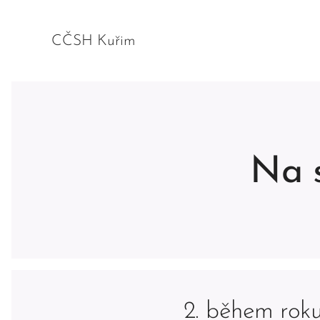
CČSH Kuřim
Na s
2. během rok