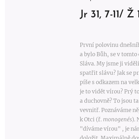
Jr 31, 7-11/ Ž 
První polovinu dnešníh
a bylo Bůh, se v tomto 
Sláva. My jsme ji vidě
spatřit slávu? Jak se p
píše s odkazem na vel
je to vidět vírou? Prý 
a duchovně? To jsou ta
vevnitř. Poznáváme něj
k Otci (ř.
monogenés
).
"díváme vírou" , je ná
doložit. Maximálně dosv