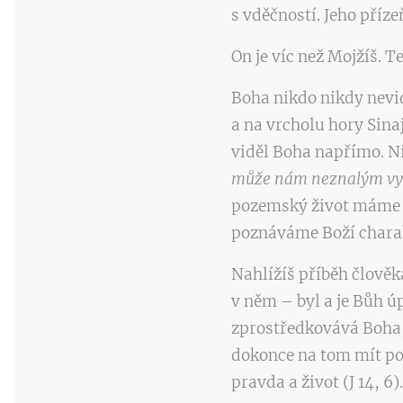
s
vděčností
. Jeho příz
On je víc než Mojžíš. Te
Boha nikdo nikdy nevid
a na vrcholu hory Sinaj
viděl Boha napřímo. Ni
může nám neznalým vy
pozemský život máme č
poznáváme Boží chara
Nahlížíš příběh člověka
v něm – byl a je Bůh ú
zprostředkovává Boha, 
dokonce na tom mít podí
pravda a život (J 14, 6