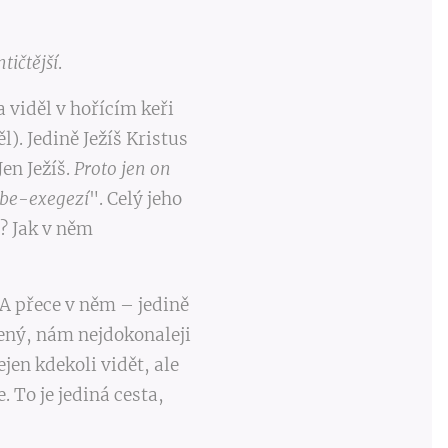
ntičtější
.
 viděl v hořícím keři
). Jedině Ježíš Kristus
 Jen Ježíš.
Proto jen on
ebe-exegezí
". Celý jeho
? Jak v něm
. A přece v něm – jedině
žený, nám nejdokonaleji
jen kdekoli vidět, ale
. To je jediná cesta,