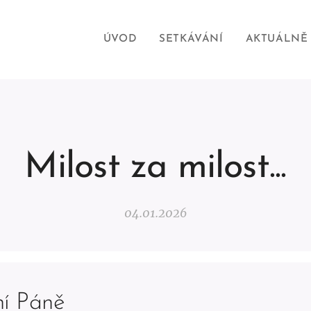
ÚVOD
SETKÁVÁNÍ
AKTUÁLNĚ
Milost za milost...
04.01.2026
ní Páně