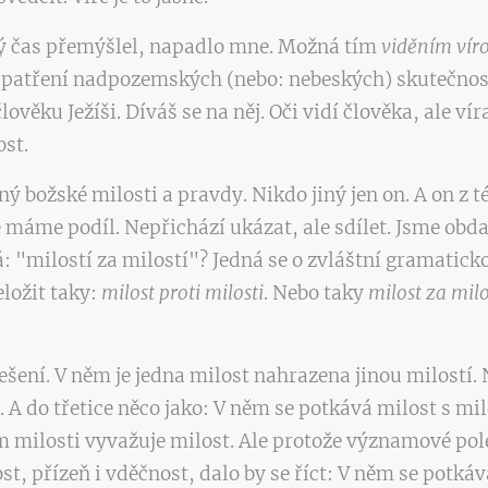
ý čas přemýšlel, napadlo mne. Možná tím
viděním vír
 spatření nadpozemských (nebo: nebeských) skutečnos
lověku Ježíši. Díváš se na něj. Oči vidí člověka, ale ví
st.
lný božské milosti a pravdy. Nikdo jiný jen on. A on z 
 máme podíl. Nepřichází ukázat, ale sdílet. Jsme obd
: "milostí za milostí"? Jedná se o zvláštní gramatick
eložit taky:
milost proti milosti
. Nebo taky
milost za milo
ešení. V něm je jedna milost nahrazena jinou milostí. 
. A do třetice něco jako: V něm se potkává milost s mil
 milosti vyvažuje milost. Ale protože významové pol
t, přízeň i vděčnost, dalo by se říct: V něm se potká