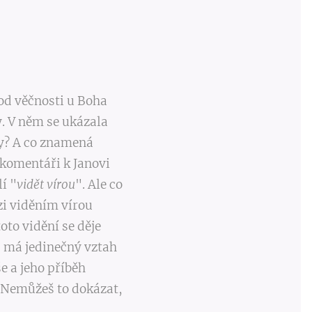
 od věčnosti u Boha
y. V něm se ukázala
my? A co znamená
m komentáři k Janovi
í "
vidět vírou
". Ale co
ezi viděním vírou
oto vidění se děje
š má jedinečný vztah
e a jeho příběh
í. Nemůžeš to dokázat,