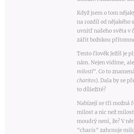
Když jsem o tom nějak
na rozdíl od nějakého
uvnitř našeho světa v č
zářit božskou přítomno
Tento člověk Ježíš je p
nám. Nejen vidíme, ale
milostí
". Co to znamená
charitos
). Dala by se př
to důležité?
Nabízejí se tři možná ř
milost a nic než milost
moudrý není, že? V něm
"charis" zahrnuje milos