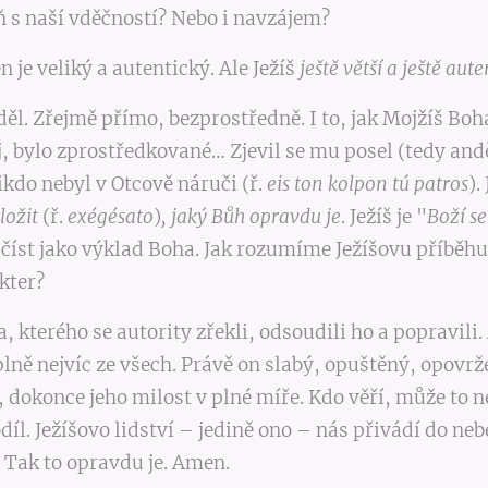
eň s naší vděčností? Nebo i navzájem?
n je veliký a autentický. Ale Ježíš
ještě větší a ještě aute
ěl. Zřejmě přímo, bezprostředně. I to, jak Mojžíš Boha
, bylo zprostředkované… Zjevil se mu posel (tedy anděl
kdo nebyl v Otcově náruči (ř.
eis ton kolpon tú patros
).
ložit
(ř.
exégésato
)
, jaký Bůh opravdu je
. Ježíš je "
Boží s
íst jako výklad Boha. Jak rozumíme Ježíšovu příběhu
kter?
, kterého se autority zřekli, odsoudili ho a popravili
plně nejvíc ze všech. Právě on slabý, opuštěný, opovr
dokonce jeho milost v plné míře. Kdo věří, může to ne
l. Ježíšovo lidství – jedině ono – nás přivádí do nebe
). Tak to opravdu je. Amen.