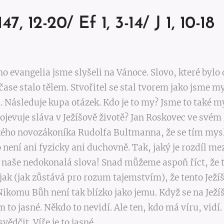
147, 12-20/ Ef 1, 3-14/ J 1, 10-18
o evangelia jsme slyšeli na Vánoce. Slovo, které bylo
čase stalo tělem. Stvořitel se stal tvorem jako jsme m
li. Následuje kupa otázek. Kdo je to my? Jsme to také 
rojevuje sláva v Ježíšově životě? Jan Roskovec ve své
kého novozákoníka Rudolfa Bultmanna, že se tím mysl
to není ani fyzicky ani duchovně. Tak, jaký je rozdíl m
 naše nedokonalá slova! Snad můžeme aspoň říct, že t
ak (jak zůstává pro rozum tajemstvím), že tento Ježí
 Nikomu Bůh není tak blízko jako jemu. Když se na Ježíš
m to jasné. Někdo to nevidí. Ale ten, kdo má víru, vid
ědčit. Víře je to jasné.