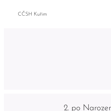
CČSH Kuřim
2. po Naroze