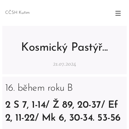
CČSH Kuřim
Kosmický Pastýř...
21.07.2024
16. během roku B
2 S 7, 1-14/ Ž 89, 20-37/ Ef
2, 11-22/ Mk 6, 30-34. 53-56