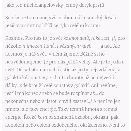
jako ten michelangelovský jemný dotyk prstů.
Současně toto nanejvýš osobní má kosmický dosah.
Ježíšova smrt na kříži se týká celého kosmu.
Kosmos. Pro nás to je svět
kosmonautů, raket, sci-fi
, pro
někoho
mimozemšťanů, hvězdných válek
a tak. Ale
kosmos je náš svět. V něm žijeme. Běžně si ho
neuvědomujeme. Je pro nás příliš velký. Ale je to jeden
svět. Od subatomárních částic až po ty nejvzdálenější
galaktické soustavy. Od nitra hmoty až po největší
dálky. Kde krouží celé soustavy galaxií. Ani nevíme,
jestli má konec anebo se bude rozpínat až… do
nekonečna nebo v jistou chvíli zastaví..? A není to jen
hmota, ale taky energie. Taky temná hmota a temná
energie. Řecké
kosmos
znamená ozdobu, okrasu, pak
kohokoli nebo cokoli ozdobeného, okrášleného. Není to