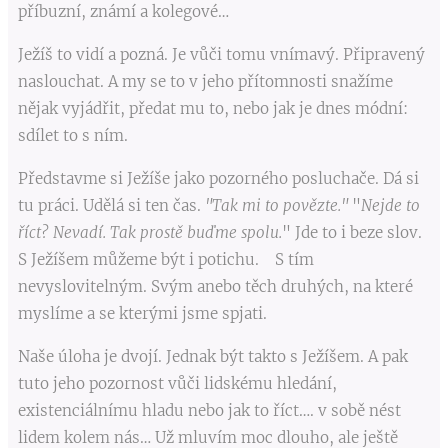
příbuzní, známí a kolegové…
Ježíš to vidí a pozná. Je vůči tomu vnímavý. Připravený
naslouchat. A my se to v jeho přítomnosti snažíme
nějak vyjádřit, předat mu to, nebo jak je dnes módní:
sdílet to s ním.
Představme si Ježíše jako pozorného posluchače. Dá si
tu práci. Udělá si ten čas.
"Tak mi to povězte."
"
Nejde to
říct? Nevadí. Tak prostě buďme spolu.
" Jde to i beze slov.
S Ježíšem můžeme být i potichu. S tím
nevyslovitelným. Svým anebo těch druhých, na které
myslíme a se kterými jsme spjati.
Naše úloha je dvojí. Jednak být takto s Ježíšem. A pak
tuto jeho pozornost vůči lidskému hledání,
existenciálnímu hladu nebo jak to říct…. v sobě nést
lidem kolem nás… Už mluvím moc dlouho, ale ještě