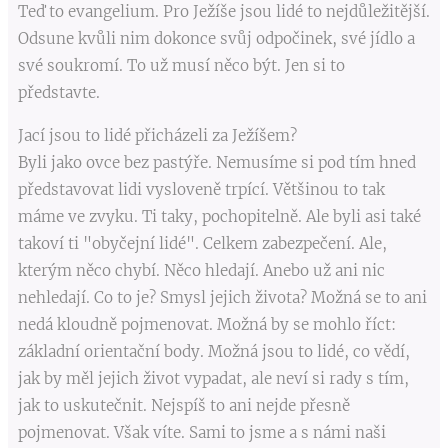
Teď to evangelium. Pro Ježíše jsou lidé to nejdůležitější.
Odsune kvůli nim dokonce svůj odpočinek, své jídlo a
své soukromí. To už musí něco být. Jen si to
představte.
Jací jsou to lidé přicházeli za Ježíšem?
Byli jako ovce bez pastýře. Nemusíme si pod tím hned
představovat lidi vysloveně trpící. Většinou to tak
máme ve zvyku. Ti taky, pochopitelně. Ale byli asi také
takoví ti "obyčejní lidé". Celkem zabezpečení. Ale,
kterým něco chybí. Něco hledají. Anebo už ani nic
nehledají. Co to je? Smysl jejich života? Možná se to ani
nedá kloudně pojmenovat. Možná by se mohlo říct:
základní orientační body. Možná jsou to lidé, co vědí,
jak by měl jejich život vypadat, ale neví si rady s tím,
jak to uskutečnit. Nejspíš to ani nejde přesně
pojmenovat. Však víte. Sami to jsme a s námi naši