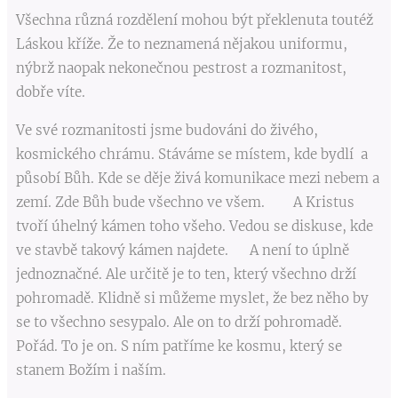
Všechna různá rozdělení mohou být překlenuta toutéž
Láskou kříže. Že to neznamená nějakou uniformu,
nýbrž naopak nekonečnou pestrost a rozmanitost,
dobře víte.
Ve své rozmanitosti jsme budováni do živého,
kosmického chrámu. Stáváme se místem, kde bydlí a
působí Bůh. Kde se děje živá komunikace mezi nebem a
zemí. Zde Bůh bude všechno ve všem. A Kristus
tvoří úhelný kámen toho všeho. Vedou se diskuse, kde
ve stavbě takový kámen najdete. A není to úplně
jednoznačné. Ale určitě je to ten, který všechno drží
pohromadě. Klidně si můžeme myslet, že bez něho by
se to všechno sesypalo. Ale on to drží pohromadě.
Pořád. To je on. S ním patříme ke kosmu, který se
stanem Božím i naším.