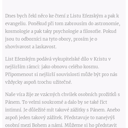
Dnes bych řekl něco ke čtení z Listu Efezským a pak k
evangeliu. Poněkud při tom zabrousím do astronomie,
kosmologie a pak taky psychologie a filosofie. Pokud
jsou tu odborníci na tyto obory, prosím je o
shovívavost a laskavost.
List Efezským podává vykupitelské dílo v Kristu v
nejširším rámci: jako obnovu celého kosmu.
Připomenout si nejširší souvislosti může být pro nás
vždycky aspoň trochu užitečné.
Naše víra žije ze vzácných chvilek osobních prožitků s
Pánem. To velmi soukromé a dalo by se také říct
intimní. Je důležité mít takové zážitky s Pánem. Anebo
aspoň jeden takový zážitek. Představuje to nanejvýš
osobní mezi Bohem a námi. Můžeme si ho představit