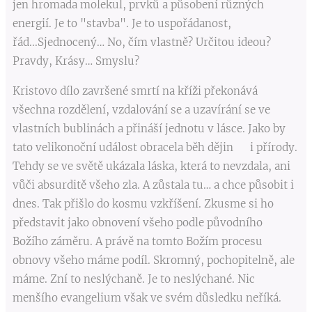
jen hromada molekul, prvků a působení různých
energií. Je to "stavba". Je to uspořádanost,
řád...Sjednocený… No, čím vlastně? Určitou ideou?
Pravdy, Krásy… Smyslu?
Kristovo dílo završené smrtí na kříži překonává
všechna rozdělení, vzdalování se a uzavírání se ve
vlastních bublinách a přináší jednotu v lásce. Jako by
tato velikonoční událost obracela běh dějin i přírody.
Tehdy se ve světě ukázala láska, která to nevzdala, ani
vůči absurditě všeho zla. A zůstala tu… a chce působit i
dnes. Tak přišlo do kosmu vzkříšení. Zkusme si ho
představit jako obnovení všeho podle původního
Božího záměru. A právě na tomto Božím procesu
obnovy všeho máme podíl. Skromný, pochopitelně, ale
máme. Zní to neslýchaně. Je to neslýchané. Nic
menšího evangelium však ve svém důsledku neříká.