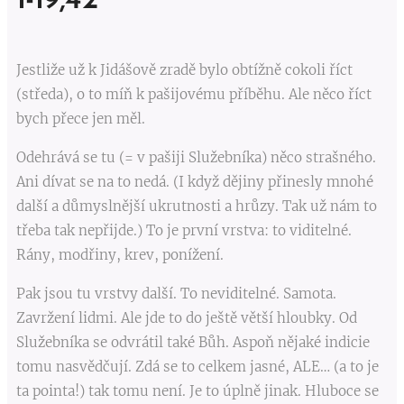
1-19,42
Jestliže už k Jidášově zradě bylo obtížně cokoli říct
(středa), o to míň k pašijovému příběhu. Ale něco říct
bych přece jen měl.
Odehrává se tu (= v pašiji Služebníka) něco strašného.
Ani dívat se na to nedá. (I když dějiny přinesly mnohé
další a důmyslnější ukrutnosti a hrůzy. Tak už nám to
třeba tak nepřijde.) To je první vrstva: to viditelné.
Rány, modřiny, krev, ponížení.
Pak jsou tu vrstvy další. To neviditelné. Samota.
Zavržení lidmi. Ale jde to do ještě větší hloubky. Od
Služebníka se odvrátil také Bůh. Aspoň nějaké indicie
tomu nasvědčují. Zdá se to celkem jasné, ALE… (a to je
ta pointa!) tak tomu není. Je to úplně jinak. Hluboce se