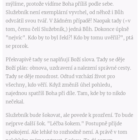
mýlíme, protože vidíme Boha příliš podle sebe.
Služebník není exemplární vyvrhel, od něhož i Bůh
odvrátil svou tvář. V žádném případě! Naopak tady (=v
tom, čemu čelí Služebník,) jedná Bůh. Dokonce úplně
"nejvíc". Kdo by to byl řekl?! Kdo by tomu uvěřil?", ptá
se prorok.
Překvapivě tady se naplňují Boží slova. Tady se děje
Boží plán: obnova, uzdravení a nalezení správné cesty.
Tady se děje moudrost. Odtud vzchází život pro
všechny, kdo věří. Když změníš úhel pohledu,
najednou spatříš Boha při díle. Tam, kde by to nikdo
nečekal.
Služebník bude šokovat, ale povede k prozření. To bude
nejprve další šok. "Léčba šokem." Postupně přijde
upokojení. Ale lehké to rozhodně není. A právě v tom