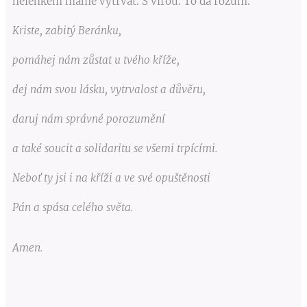
nelehkém máme vytrvat. S vírou. To dá rozum.
Kriste, zabitý Beránku,
pomáhej nám zůstat u tvého kříže,
dej nám svou lásku, vytrvalost a důvěru,
daruj nám správné porozumění
a také soucit a solidaritu se všemi trpícími.
Neboť ty jsi i na kříži a ve své opuštěnosti
Pán a spása celého světa.
Amen.