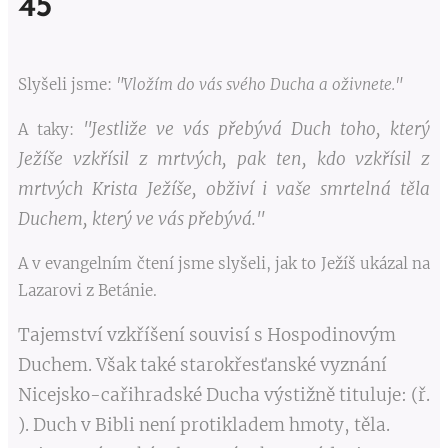
45
Slyšeli jsme:
"Vložím do vás svého Ducha a oživnete."
"Jestliže ve vás přebývá Duch toho, který
A taky:
Ježíše vzkřísil z mrtvých, pak ten, kdo vzkřísil z
mrtvých Krista Ježíše, obživí i vaše smrtelná těla
Duchem, který ve vás přebývá."
A v evangelním čtení jsme slyšeli, jak to Ježíš ukázal na
Lazarovi z Betánie.
Tajemství vzkříšení souvisí s Hospodinovým
Duchem. Však také starokřesťanské vyznání
Nicejsko-cařihradské Ducha výstižně tituluje:
(ř.
). Duch v Bibli není protikladem hmoty, těla.