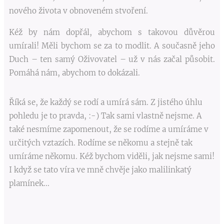
nového života v obnoveném stvoření.
Kéž by nám dopřál, abychom s takovou důvěrou
umírali! Měli bychom se za to modlit. A současně jeho
Duch – ten samý Oživovatel – už v nás začal působit.
Pomáhá nám, abychom to dokázali.
Říká se, že každý se rodí a umírá sám. Z jistého úhlu
pohledu je to pravda, :-) Tak sami vlastně nejsme. A
také nesmíme zapomenout, že se rodíme a umíráme v
určitých vztazích. Rodíme se někomu a stejně tak
umíráme někomu. Kéž bychom viděli, jak nejsme sami!
I když se tato víra ve mně chvěje jako malilinkatý
plamínek...