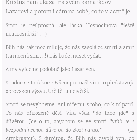
Kristus nám ukázal na svém kamarádovi
Lazarovi a potom i sám na sobě, co to vlastně je.
Smrt je neúprosná, ale láska Hospodinova "ještě
neúprosnější" :-).
Bůh nás tak moc miluje, že nás zavolá ze smrti a smrt
(ta mocná smrt…!) nás bude muset vydat.
A my vyjdeme podobně jako Lazar ven.
Snadno se to řekne. Ovšem pro naši víru to představuje
obrovskou výzvu. Určitě tu největší.
Smrti se nevyhneme. Ani ničemu z toho, co k ní patří.
To nás přirozeně děsí. Víra však "do toho jde" s
důvěrou. Jde o to, abychom se ve smrti "
vrhli se s
bezpodmínečnou důvěrou do Boží náruče
" (L.
Armbruster). S důvěrou, že Bůh nás zavolá ven, do