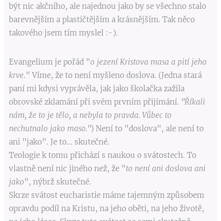
být nic akčního, ale najednou jako by se všechno stalo
barevnějším a plastičtějším a krásnějším. Tak něco
takového jsem tím myslel :-).
Evangelium je pořád "
o jezení Kristova masa a pití jeho
krve
." Víme, že to není myšleno doslova. (Jedna stará
paní mi kdysi vyprávěla, jak jako školačka zažila
obrovské zklamání při svém prvním přijímání.
"Říkali
nám, že to je tělo, a nebyla to pravda. Vůbec to
nechutnalo jako maso."
) Není to "doslova", ale není to
ani "jako". Je to... skutečné.
Teologie k tomu přichází s naukou o svátostech. To
vlastně není nic jiného než, že "
to není ani doslova ani
jako
", nýbrž skutečné.
Skrze svátost eucharistie máme tajemným způsobem
opravdu podíl na Kristu, na jeho oběti, na jeho životě,