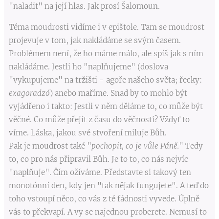
"naladit" na její hlas. Jak prosí Šalomoun.
Téma moudrosti vidíme i v epištole. Tam se moudrost
projevuje v tom, jak nakládáme se svým časem.
Problémem není, že ho máme málo, ale spíš jak s ním
nakládáme. Jestli ho "naplňujeme" (doslova
"vykupujeme" na tržišti - agoře našeho světa; řecky:
exagoradzó
) anebo maříme. Snad by to mohlo být
vyjádřeno i takto: Jestli v něm děláme to, co může být
věčné. Co může přejít z času do věčnosti? Vždyť to
víme. Láska, jakou své stvoření miluje Bůh.
Pak je moudrost také "
pochopit, co je vůle Páně.
" Tedy
to, co pro nás připravil Bůh. Je to to, co nás nejvíc
"naplňuje". Čím ožíváme. Představte si takový ten
monotónní den, kdy jen "tak nějak fungujete". A teď do
toho vstoupí něco, co vás z té fádnosti vyvede. Úplně
vás to překvapí. A vy se najednou proberete. Nemusí to