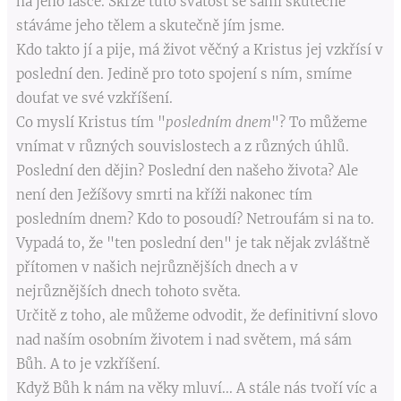
na jeho lásce. Skrze tuto svátost se sami skutečně
stáváme jeho tělem a skutečně jím jsme.
Kdo takto jí a pije, má život věčný a Kristus jej vzkřísí v
poslední den. Jedině pro toto spojení s ním, smíme
doufat ve své vzkříšení.
Co myslí Kristus tím "
posledním dnem
"? To můžeme
vnímat v různých souvislostech a z různých úhlů.
Poslední den dějin? Poslední den našeho života? Ale
není den Ježíšovy smrti na kříži nakonec tím
posledním dnem? Kdo to posoudí? Netroufám si na to.
Vypadá to, že "ten poslední den" je tak nějak zvláštně
přítomen v našich nejrůznějších dnech a v
nejrůznějších dnech tohoto světa.
Určitě z toho, ale můžeme odvodit, že definitivní slovo
nad naším osobním životem i nad světem, má sám
Bůh. A to je vzkříšení.
Když Bůh k nám na věky mluví... A stále nás tvoří víc a