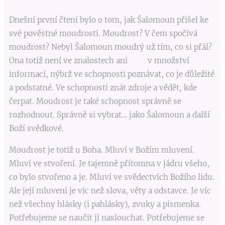
Dnešní první čtení bylo o tom, jak Šalomoun přišel ke
své pověstné moudrosti. Moudrost? V čem spočívá
moudrost? Nebyl Šalomoun moudrý už tím, co si přál?
Ona totiž není ve znalostech ani v množství
informací, nýbrž ve schopnosti poznávat, co je důležité
a podstatné. Ve schopnosti znát zdroje a vědět, kde
čerpat. Moudrost je také schopnost správně se
rozhodnout. Správně si vybrat… jako Šalomoun a další
Boží svědkové.
Moudrost je totiž u Boha. Mluví v Božím mluvení.
Mluví ve stvoření. Je tajemně přítomna v jádru všeho,
co bylo stvořeno a je. Mluví ve svědectvích Božího lidu.
Ale její mluvení je víc než slova, věty a odstavce. Je víc
než všechny hlásky (i pahlásky), zvuky a písmenka.
Potřebujeme se naučit jí naslouchat. Potřebujeme se