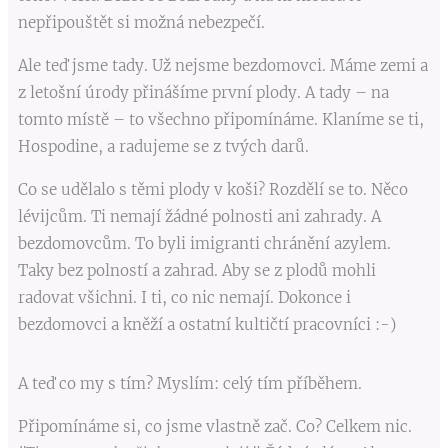
nepřipouštět si možná nebezpečí.
Ale teď jsme tady. Už nejsme bezdomovci. Máme zemi a
z letošní úrody přinášíme první plody. A tady – na
tomto místě – to všechno připomínáme. Klaníme se ti,
Hospodine, a radujeme se z tvých darů.
Co se udělalo s těmi plody v koši? Rozdělí se to. Něco
lévijcům. Ti nemají žádné polnosti ani zahrady. A
bezdomovcům. To byli imigranti chránění azylem.
Taky bez polností a zahrad. Aby se z plodů mohli
radovat všichni. I ti, co nic nemají. Dokonce i
bezdomovci a kněží a ostatní kultičtí pracovníci :-)
A teď co my s tím? Myslím: celý tím příběhem.
Připomínáme si, co jsme vlastně zač. Co? Celkem nic.