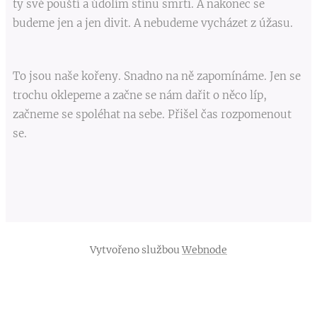
ty své pouští a údolím stínu smrti. A nakonec se
budeme jen a jen divit. A nebudeme vycházet z úžasu.
To jsou naše kořeny. Snadno na ně zapomínáme. Jen se
trochu oklepeme a začne se nám dařit o něco líp,
začneme se spoléhat na sebe. Přišel čas rozpomenout
se.
Vytvořeno službou
Webnode
Vytvořte si webové stránky zdarma!