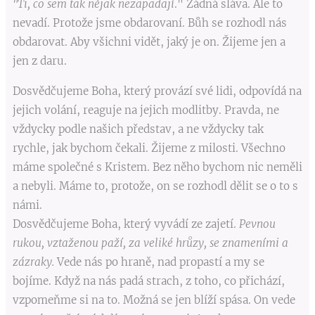
"Ti, co sem tak nějak nezapadají
." Žádná sláva. Ale to
nevadí. Protože jsme obdarovaní. Bůh se rozhodl nás
obdarovat. Aby všichni vidět, jaký je on. Žijeme jen a
jen z daru.
Dosvědčujeme Boha, který provází své lidi, odpovídá na
jejich volání, reaguje na jejich modlitby. Pravda, ne
vždycky podle našich představ, a ne vždycky tak
rychle, jak bychom čekali. Žijeme z milosti. Všechno
máme společné s Kristem. Bez něho bychom nic neměli
a nebyli. Máme to, protože, on se rozhodl dělit se o to s
námi.
Dosvědčujeme Boha, který vyvádí ze zajetí.
Pevnou
rukou, vztaženou paží, za veliké hrůzy, se znameními a
zázraky.
Vede nás po hraně, nad propastí a my se
bojíme. Když na nás padá strach, z toho, co přichází,
vzpomeňme si na to. Možná se jen blíží spása. On vede