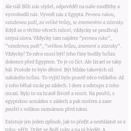
Ale náš Bůh nás slyšel, odpověděl na naše modlitby a
vysvobodil nás. Vyvedl nás z Egypta.
Pevnou rukou,
vztaženou paží, za veliké hrůzy, se znameními a zázraky.
Když se o těchto věcech mluví, vždycky se používají
stejná slova. Vždycky tam najdete "
pevnou ruku
",
"
vztaženou paži
", "
velikou hrůzu, znamení a zázraky
".
Vždycky! To něco musí být! Jeho činy budily hrůzu
dokonce před Egyptem. To je co říct. Ale Izrael se taky
bál. Protože to bylo děsivé. Být blízko takových sil
nahánělo hrůzu. To vyjití bylo prostě něco velikého. Až
z toho běhal mráz po zádech. I dnes z odstupu z toho
mrazí. Bylo to na hraně životě a smrti. Na poušti, s
egyptskou armádou v zádech a pak mořem a zase
pouští s velikou neznámou před námi.
Existuje jen jeden způsob, jak to přežít a nezbláznit se z
toho: věřit. Držet se Boží ruky a na ni hledět. A