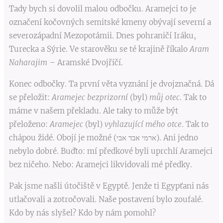
Tady bych si dovolil malou odbočku. Aramejci to je
označení kočovných semitské kmeny obývají severní a
severozápadní Mezopotámii. Dnes pohraničí Iráku,
Turecka a Sýrie. Ve starověku se té krajině říkalo
Aram
Naharajim
– Aramské Dvojříčí.
Konec odbočky. Ta první věta vyznání je dvojznačná. Dá
se přeložit:
Aramejec bezprizorní
(byl)
můj otec
. Tak to
máme v našem překladu. Ale taky to může být
přeloženo:
Aramejec
(byl)
vyhlazující
mého otce
. Tak to
chápou židé. Obojí je možné (ארמי אבד אבי). Ani jedno
nebylo dobré. Buďto: mí předkové byli uprchlí Aramejci
bez ničeho. Nebo: Aramejci likvidovali mé předky.
Pak jsme našli útočiště v Egyptě. Jenže ti Egypťani nás
utlačovali a zotročovali. Naše postavení bylo zoufalé.
Kdo by nás slyšel? Kdo by nám pomohl?