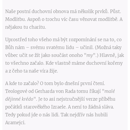
Naše postní duchovní obnova má několik prvků. Půst.
Modlitbu. Aspoň o trochu víc času věnovat modlitbě. A
nějakou tu charitu.
Uprostřed toho všeho má být rozpomínání se na to, co
Bůh nám – svému svatému lidu – učinil. (Možná taky
vůbec učit se žít jako součást onoho "
my
".) Hlavně, jak
to všechno začalo. Kde vlastně máme duchovní kořeny
a z čeho ta naše víra žije.
A kde to začalo? O tom bylo dnešní první čtení.
Teologové od Gerharda von Rada tomu říkají "
malé
dějinné krédo
". Je to asi nejstručnější verze příběhu
počátků starověkého Izraele. A není to žádná sláva.
Tedy pokud jde o nás lidi. Tak nejdřív nás hubili
Aramejci.