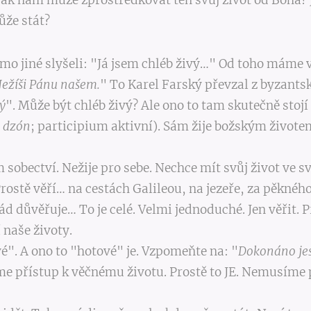
Jak nám může zprostředkovat ten svůj život od Boha? 
ůže stát?
mo jiné slyšeli: "Já jsem chléb živý…" Od toho máme v 
 Ježíši Pánu našem.
" To Karel Farský převzal z byzantské
ý
". Může být chléb živý? Ale ono to tam skutečně stojí
 dzón
; participium aktivní). Sám žije božským životem
 sobectví. Nežije pro sebe. Nechce mít svůj život ve s
 Prostě věří… na cestách Galileou, na jezeře, za pěkn
řád důvěřuje… To je celé. Velmi jednoduché. Jen věřit.
 naše životy.
é". A ono to "hotové" je. Vzpomeňte na: "
Dokonáno jes
e přístup k věčnému životu. Prostě to JE. Nemusíme p