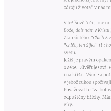
A z jakého žijeme my? 
zdrojů života" v nás m
V Ježíšově řeči jsme mi
Bože, dals nám v Kristu
Zlatoústého. "
Chléb živ
"
chléb, ten žijící
" (ř.:
ho
světu.
Ježíš je pravým opakem
o sebe. Důvěřuje Otci.
i na kříži… Všude a po
v jehož rukou spočívají
Považovat to "za hotov
odpuštěny hříchy. Mám
víry.