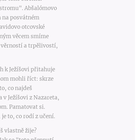
ci stromu". Abšalómovo
em na posvátném
Davidovo otcovské
hrozným věcem smíme
věrností a trpělivostí,
h k Ježíšovi přitahuje
om mohli říct: skrze
 Nejen to, co najdeš
a v Ježíšovi z Nazareta,
 o tom. Pamatovat si.
e to, co rodí z učení.
o Ježíš vlastně žije?