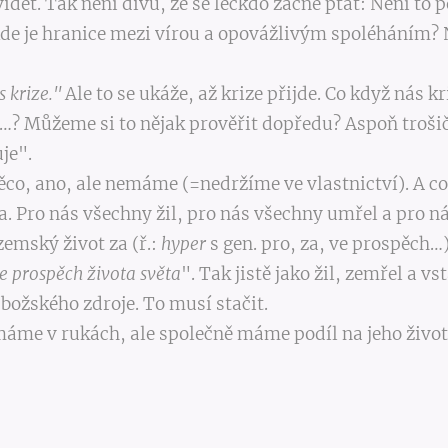
o vidět. Tak není divu, že se leckdo začne ptát: Není to
de je hranice mezi vírou a opovážlivým spoléháním? 
s krize."
Ale to se ukáže, až krize přijde. Co když nás k
…? Můžeme si to nějak prověřit dopředu? Aspoň troši
je".
o, ano, ale nemáme (=nedržíme ve vlastnictví). A co 
ota. Pro nás všechny žil, pro nás všechny umřel a
zemský život za (ř.:
hyper
s gen. pro, za, ve prospěch…)
e prospěch života světa
". Tak jistě jako žil, zemřel a vs
ožského zdroje. To musí stačit.
nemáme v rukách, ale společně máme podíl na jeho život