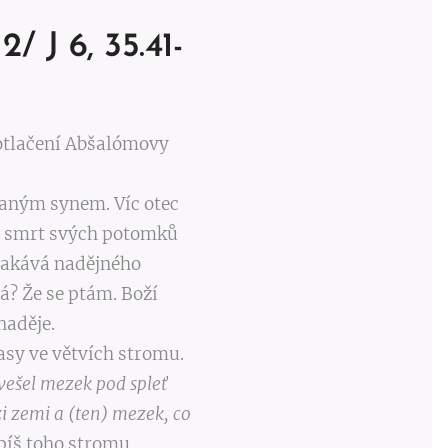
 2/ J 6, 35.41-
potlačení Abšalómovy
ovaným synem. Víc otec
at smrt svých potomků
plakává nadějného
? Že se ptám. Boží
naděje.
lasy ve větvích stromu.
 vešel mezek pod spleť
i zemi a (ten) mezek, co
píš toho stromu.