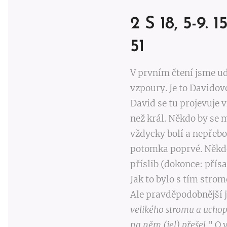
2 S 18, 5-9. 1
51
V prvním čtení jsme ud
vzpoury. Je to Davidovo
David se tu projevuje 
než král. Někdo by se 
vždycky bolí a nepřebo
potomka poprvé. Někdo
příslib (dokonce: přís
Jak to bylo s tím stro
Ale pravděpodobnější j
velikého stromu a uchop
na něm (jel) přešel
." O