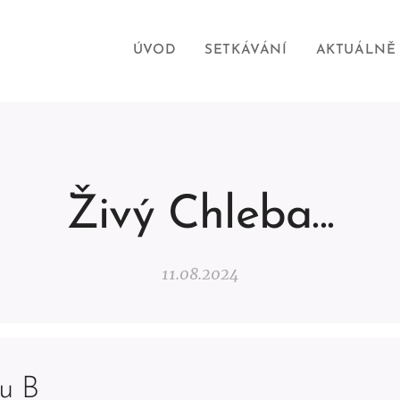
ÚVOD
SETKÁVÁNÍ
AKTUÁLNĚ
Živý Chleba...
11.08.2024
u B