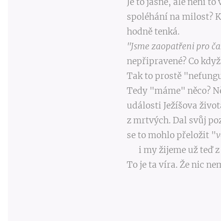
Je to jasné, ale není t
spoléhání na milost? K
hodně tenká.
"Jsme zaopatřeni pro ča
nepřipravené? Co když
Tak to prostě "nefungu
Tedy "máme" něco? Něc
události Ježíšova živ
z mrtvých. Dal svůj po
se to mohlo přeložit "
v
i my žijeme už teď z b
To je ta víra. Že nic 