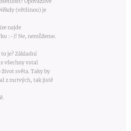
 pošetilost? Opovážlivé
Někdy (většinou) je
rize najde
čku :-)! Ne, nemůžeme.
to je? Základní
 pro nás všechny vstal
 život světa. Taky by
tal z mrtvých, tak jistě
ě.