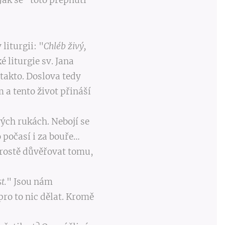
Jak se "toto přepnutí
liturgii: "
Chléb živý,
 liturgie sv. Jana
 takto. Doslova tedy
 a tento život přináší
vých rukách. Nebojí se
ého počasí i za bouře…
 Prostě důvěřovat tomu,
t.
" Jsou nám
ro to nic dělat. Kromě