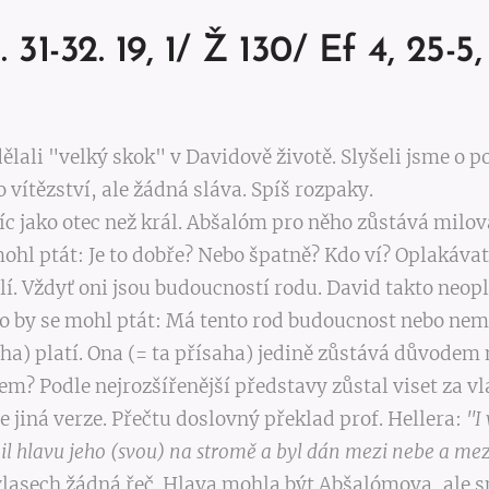
5. 31-32. 19, 1/ Ž 130/ Ef 4, 25-5,
ělali "velký skok" v Davidově životě. Slyšeli jsme o 
 vítězství, ale žádná sláva. Spíš rozpaky.
víc jako otec než král. Abšalóm pro něho zůstává mil
mohl ptát: Je to dobře? Nebo špatně? Kdo ví? Oplakáv
lí. Vždyť oni jsou budoucností rodu. David takto neo
 by se mohl ptát: Má tento rod budoucnost nebo nemá
aha) platí. Ona (= ta přísaha) jedině zůstává důvodem 
mem? Podle nejrozšířenější představy zůstal viset za v
e jiná verze. Přečtu doslovný překlad prof. Hellera:
"I
il hlavu jeho (svou) na stromě a byl dán mezi nebe a mez
 vlasech žádná řeč. Hlava mohla být Abšalómova, ale s