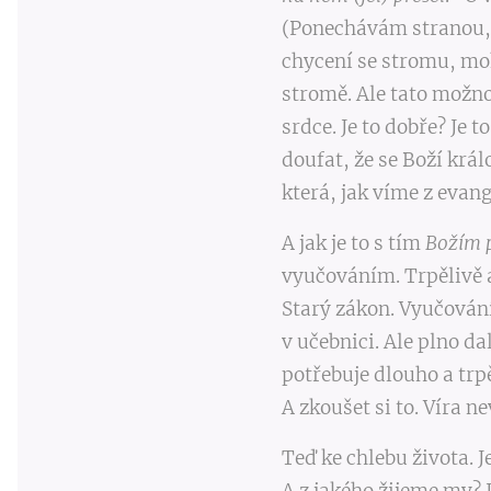
(Ponechávám stranou, c
chycení se stromu, mo
stromě. Ale tato možno
srdce. Je to dobře? Je
doufat, že se Boží král
která, jak víme z evang
A jak je to s tím
Božím 
vyučováním. Trpělivě 
Starý zákon. Vyučová
v učebnici. Ale plno da
potřebuje dlouho a tr
A zkoušet si to. Víra n
Teď ke chlebu života. 