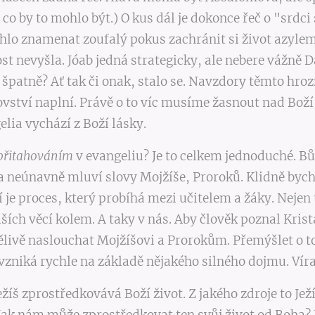
o by to mohlo být.) O kus dál je dokonce řeč o "srd
hlo znamenat zoufalý pokus zachránit si život azyl
st nevyšla. Jóab jedná strategicky, ale nebere vážně 
 to špatně? Ať tak či onak, stalo se. Navzdory těmto 
ovství naplní. Právě o to víc musíme žasnout nad Boží 
elia vychází z Boží lásky.
přitahováním
v evangeliu? Je to celkem jednoduché. Bů
a neúnavně mluví slovy Mojžíše, Proroků. Klidně bych
ní je proces, který probíhá mezi učitelem a žáky.
lších věcí kolem. A taky v nás. Aby člověk poznal Krist
pělivě naslouchat Mojžíšovi a Prorokům. Přemýšlet
evzniká rychle na základě nějakého silného dojmu. Víra j
Ježíš zprostředkovává Boží život. Z jakého zdroje t