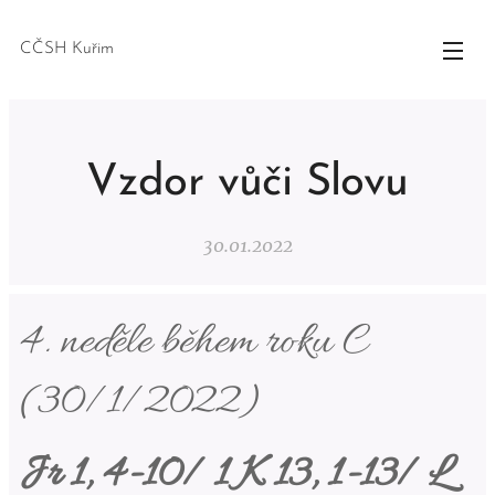
CČSH Kuřim
Vzdor vůči Slovu
30.01.2022
4. neděle během roku C
(30/1/2022)
Jr 1, 4-10/ 1 K 13, 1-13/ L