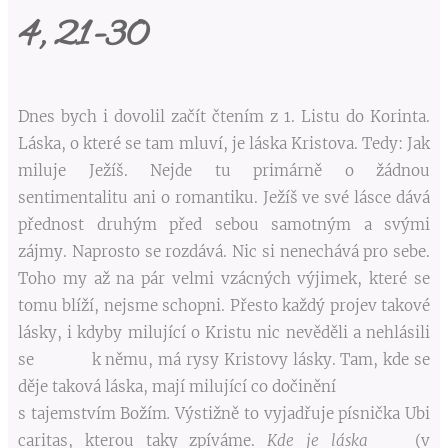
4, 21-30
Dnes bych i dovolil začít čtením z 1. Listu do Korinta.
Láska, o které se tam mluví, je láska Kristova. Tedy: Jak
miluje Ježíš. Nejde tu primárně o žádnou
sentimentalitu ani o romantiku. Ježíš ve své lásce dává
přednost druhým před sebou samotným a svými
zájmy. Naprosto se rozdává. Nic si nenechává pro sebe.
Toho my až na pár velmi vzácných výjimek, které se
tomu blíží, nejsme schopni. Přesto každý projev takové
lásky, i kdyby milující o Kristu nic nevěděli a nehlásili
se k němu, má rysy Kristovy lásky. Tam, kde se
děje taková láska, mají milující co dočinění
s tajemstvím Božím
.
Výstižně to vyjadřuje písnička Ubi
caritas, kterou taky zpíváme.
Kde je
láska
(v