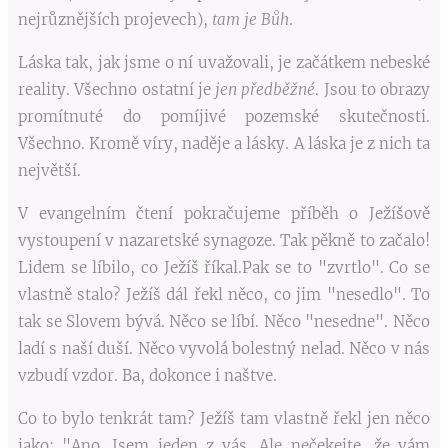
nejrůznějších projevech),
tam je Bůh
.
Láska tak, jak jsme o ní uvažovali, je začátkem nebeské
reality. Všechno ostatní je
jen předběžné
. Jsou to obrazy
promítnuté do pomíjivé pozemské skutečnosti.
Všechno. Kromě víry, naděje a lásky. A láska je z nich ta
největší.
V evangelním čtení pokračujeme příběh o Ježíšově
vystoupení v nazaretské synagoze. Tak pěkně to začalo!
Lidem se líbilo, co Ježíš říkal.Pak se to "zvrtlo". Co se
vlastně stalo? Ježíš dál řekl něco, co jim "nesedlo". To
tak se Slovem bývá. Něco se líbí. Něco "nesedne". Něco
ladí s naší duší. Něco vyvolá bolestný nelad. Něco v nás
vzbudí vzdor. Ba, dokonce i naštve.
Co to bylo tenkrát tam? Ježíš tam vlastně řekl jen něco
jako: "Ano. Jsem jeden z vás. Ale nečekejte, že vám