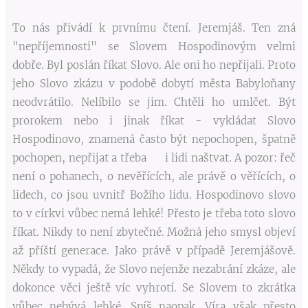
To nás přivádí k prvnímu čtení. Jeremjáš. Ten zná
"nepříjemnosti" se Slovem Hospodinovým velmi
dobře. Byl poslán říkat Slovo. Ale oni ho nepřijali. Proto
jeho Slovo zkázu v podobě dobytí města Babyloňany
neodvrátilo. Nelíbilo se jim. Chtěli ho umlčet. Být
prorokem nebo i jinak říkat - vykládat Slovo
Hospodinovo, znamená často být nepochopen, špatně
pochopen, nepřijat a třeba i lidi naštvat. A pozor: řeč
není o pohanech, o nevěřících, ale právě o věřících, o
lidech, co jsou uvnitř Božího lidu. Hospodinovo slovo
to v církvi vůbec nemá lehké! Přesto je třeba toto slovo
říkat. Nikdy to není zbytečné. Možná jeho smysl objeví
až příští generace. Jako právě v případě Jeremjášově.
Někdy to vypadá, že Slovo nejenže nezabrání zkáze, ale
dokonce věci ještě víc vyhrotí. Se Slovem to zkrátka
vůbec nebývá lehké. Spíš naopak. Víra však přesto