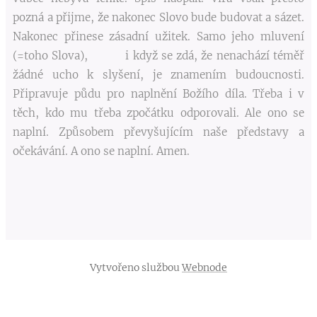
pozná a přijme, že nakonec Slovo bude budovat a sázet.
Nakonec přinese zásadní užitek. Samo jeho mluvení
(=toho Slova), i když se zdá, že nenachází téměř
žádné ucho k slyšení, je znamením budoucnosti.
Připravuje půdu pro naplnění Božího díla. Třeba i v
těch, kdo mu třeba zpočátku odporovali. Ale ono se
naplní. Způsobem převyšujícím naše představy a
očekávání. A ono se naplní. Amen.
Vytvořeno službou
Webnode
Vytvořte si webové stránky zdarma!