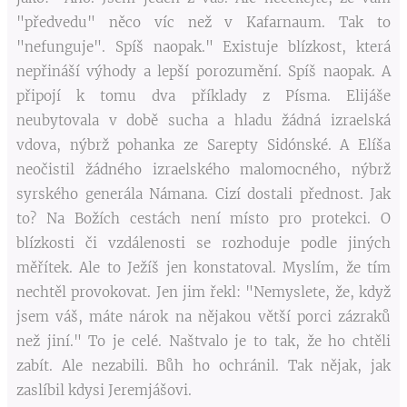
"předvedu" něco víc než v Kafarnaum. Tak to
"nefunguje". Spíš naopak." Existuje blízkost, která
nepřináší výhody a lepší porozumění. Spíš naopak. A
připojí k tomu dva příklady z Písma. Elijáše
neubytovala v době sucha a hladu žádná izraelská
vdova, nýbrž pohanka ze Sarepty Sidónské. A Elíša
neočistil žádného izraelského malomocného, nýbrž
syrského generála Námana. Cizí dostali přednost. Jak
to? Na Božích cestách není místo pro protekci. O
blízkosti či vzdálenosti se rozhoduje podle jiných
měřítek. Ale to Ježíš jen konstatoval. Myslím, že tím
nechtěl provokovat. Jen jim řekl: "Nemyslete, že, když
jsem váš, máte nárok na nějakou větší porci zázraků
než jiní." To je celé. Naštvalo je to tak, že ho chtěli
zabít. Ale nezabili. Bůh ho ochránil. Tak nějak, jak
zaslíbil kdysi Jeremjášovi.