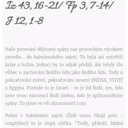
Iz 43, 16-21/ Fp 3, 7-14/
J 12, 1-8
Naše putování dějinami spásy nás prorockým výrokem
zavedlo... do babylonského zajetí. To byla asi největší
krize a hrůza. Jedinci by to nějak přežili. Ale tehdy šlo
vůbec o zachování Božího lidu jako Božího lidu. Tedy o
pokračování zvěsti, pokračování nesení JMÉNA, VYJITÍ
z Egypta. Protože to je Izrael - to je lid Boží, ten, kdo
nese svou existencí Boží jméno, kdo je zpřítomněním
spásy. To jsme ve vší skromnosti i my.
Pobyt v babelském zajetí (Židé tomu říkají
gola
-
rozptýlení) to je slepá ulička. "Tudy, přátelé, žádná