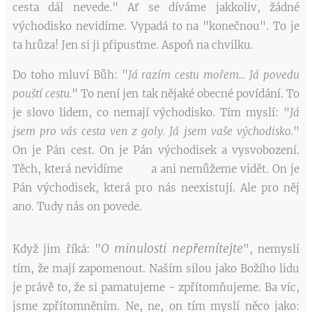
cesta dál nevede." Ať se díváme jakkoliv, žádné
východisko nevidíme. Vypadá to na "konečnou". To je
ta hrůza! Jen si ji připusťme. Aspoň na chvilku.
Do toho mluví Bůh: "
Já razím cestu mořem... Já povedu
pouští cestu.
" To není jen tak nějaké obecné povídání. To
je slovo lidem, co nemají východisko. Tím myslí: "
Já
jsem pro vás cesta ven z goly. Já jsem vaše východisko.
"
On je Pán cest. On je Pán východisek a vysvobození.
Těch, která nevidíme a ani nemůžeme vidět. On je
Pán východisek, která pro nás neexistují. Ale pro něj
ano. Tudy nás on povede.
O minulosti nepřemítejte
Když jim říká: "
", nemyslí
tím, že mají zapomenout. Naším silou jako Božího lidu
je právě to, že si pamatujeme - zpřítomňujeme. Ba víc,
jsme zpřítomněním. Ne, ne, on tím myslí něco jako: