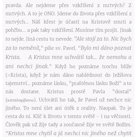
pravda. Ale nejdeme přes vzkříšení z mrtvých? Z
mrtvých. A to je ONO. Jdeme do života přes vzkříšení z
mrtvých... Náš křest je účastí na Kristově smrti a
pohřbu... a pak taky vzkříšení. Musíme tím projít. Jinak
"Ale stojí za to. Nic bych
to nejde. Jiná cestu tu nevede.
za to neměnil,
Bylo mi dáno poznat
" píše sv. Pavel. "
Krista. A Kristus mne uchvátil tak... že nemohu a
ani nechci jinak.
" Když ho poznáme trochu blíže
(=Krista), když je nám dáno nahlédnout do Ježíšova
tajemství... poznáme lásku, "praštěnou lásku Boží" a to
nás dostane. Kristus prostě Pavla "dostal"
(καταλαμβανω). Uchvátil ho tak, že Pavel už nechce nic
jiného. To není úlet ani útěk z reality. Naopak. To je
cesta do ní. Klíč k životu v tomto světě - i na věčnosti.
Člověk pak už žije tady a současně žije ve světě Božím.
Kristus mne chytil a já nechci nic jiného než chytit
"