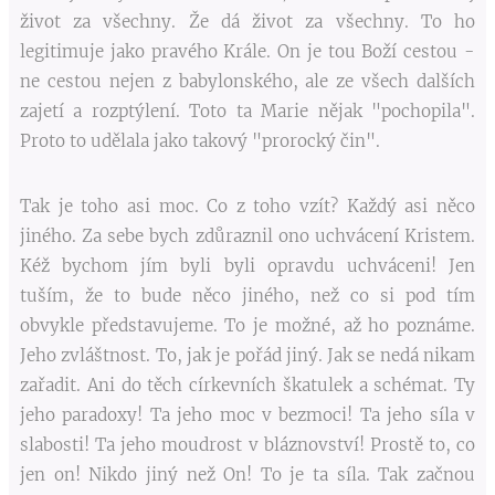
život za všechny. Že dá život za všechny. To ho
legitimuje jako pravého Krále. On je tou Boží cestou -
ne cestou nejen z babylonského, ale ze všech dalších
zajetí a rozptýlení. Toto ta Marie nějak "pochopila".
Proto to udělala jako takový "prorocký čin".
Tak je toho asi moc. Co z toho vzít? Každý asi něco
jiného. Za sebe bych zdůraznil ono uchvácení Kristem.
Kéž bychom jím byli byli opravdu uchváceni! Jen
tuším, že to bude něco jiného, než co si pod tím
obvykle představujeme. To je možné, až ho poznáme.
Jeho zvláštnost. To, jak je pořád jiný. Jak se nedá nikam
zařadit. Ani do těch církevních škatulek a schémat. Ty
jeho paradoxy! Ta jeho moc v bezmoci! Ta jeho síla v
slabosti! Ta jeho moudrost v bláznovství! Prostě to, co
jen on! Nikdo jiný než On! To je ta síla. Tak začnou