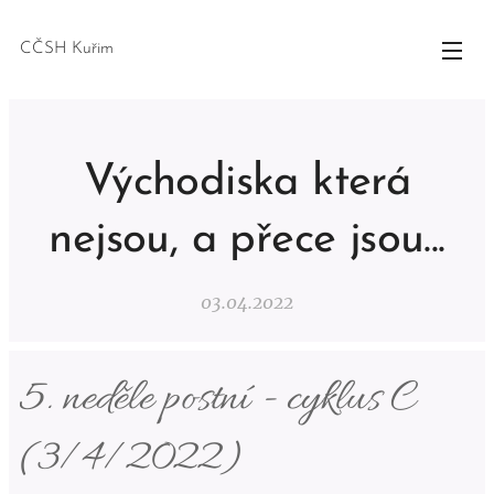
CČSH Kuřim
Východiska která
nejsou, a přece jsou...
03.04.2022
5. neděle postní - cyklus C
(3/4/2022)