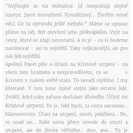
Nefixujte se na minulost. Já neopakuji stejné
"
vzorce. Jsem inovativní. Vynalézavý... Tvořím nové
věci. Co tu opravdu ještě nebylo.
" Máme se upnout
přímo na něj. Být otevřeni jeho překvápkům. Vyjít na
cesty, které se zdají necestami. A to je - co si budeme
namlouvat - asi to nejtěžší. Taky nejkrásnější, ale pro
nás lidi nejtěžší.
Apoštol Pavel píše o účasti na Kristově utrpení - na
všem tom hrozném a nespravedlivém, co se s
Kristem v našem světě stalo. To neradi slyšíme. I my
křestané. V tom jsme úplně stejní jako ostatní lidé.
Účast na
Zvlášť, když nám začnou docházet důsledky.
Kristově utrpení.
To je, řekl bych, ta cesta necestou...
bláznovstvím. Účast na utrpení, smrti, pohřbení... No,
to snad ne... Naše cesta přece nevede do smrti a
utrpení, ale do života věčného... Ano, ano... To je