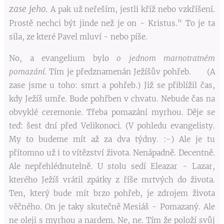
zase jeho.
A pak už neřeším, jestli kříž nebo vzkříšení.
Prostě nechci být jinde než je on - Kristus." To je ta
síla, ze které Pavel mluví - nebo píše.
No, a evangelium bylo
o jednom marnotratném
pomazání.
Tím je předznamenán Ježíšův pohřeb. (A
zase jsme u toho: smrt a pohřeb.) Již se přiblížil čas,
kdy Ježíš umře. Bude pohřben v chvatu. Nebude čas na
obvyklé ceremonie. Třeba pomazání myrhou. Děje se
teď: šest dní před Velikonoci. (V pohledu evangelisty.
My to budeme mít až za dva týdny. :-) Ale je tu
přítomno už i to vítězství života. Nenápadně. Decentně.
Ale nepřehlédnutelně. U stolu sedí Eleazar - Lazar,
kterého Ježíš vrátil zpátky z říše mrtvých do života.
Ten, který bude mít brzo pohřeb, je zdrojem života
věčného. On je taky skutečně Mesiáš - Pomazaný. Ale
ne oleji s myrhou a nardem. Ne, ne. Tím že položí svůj