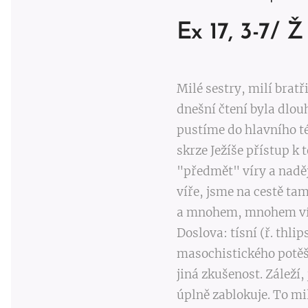
Ex 17, 3-7/ Ž 
Milé sestry, milí bratři
dnešní čtení byla dlouh
pustíme do hlavního t
skrze Ježíše přístup k t
"předmět" víry a naděj
víře, jsme na cestě t
a mnohem, mnohem víc.
Doslova: tísní (ř. thli
masochistického potěše
jiná zkušenost. Záleží,
úplně zablokuje. To mi