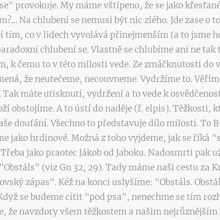
t se" provokuje. My máme vštípeno, že se jako křesťa
... Na chlubení se nemusí být nic zlého. Jde zase o t
í tím, co v lidech vyvolává přinejmenším (a to jsme
aradoxní chlubení se. Vlastně se chlubíme ani ne tak 
 tím, k čemu to v této milosti vede. Ze zmáčknu
mená, že neutečeme, necouvneme. Vydržíme to. Věříme
 Tak máte utisknutí, vydržení a to vede k osvědčenost
í obstojíme. A to ústí do naděje (ř. elpis). Těžkosti,
naše doufání. Všechno to představuje dílo milosti. To
e jako hrdinové. Možná z toho vyjdeme, jak se říká 
 Třeba jako praotec Jákob od Jaboku. Nadosmrti pak 
 "Obstáls" (viz Gn 32, 29). Tady máme naši cestu za Kr
bovský zápas". Kéž na konci uslyšíme: "Obstáls. Obstá
Když se budeme cítit "pod psa", nenechme se tím rozh
, že navzdory všem těžkostem a našim nejrůznějším 