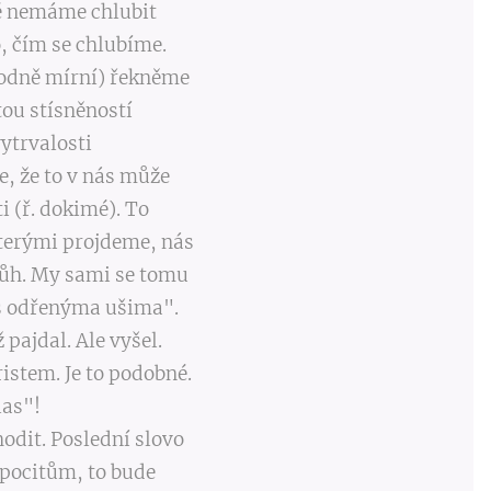
né nemáme chlubit
o, čím se chlubíme.
 hodně mírní) řekněme
tou stísněností
tosti do vytrvalosti
, že to v nás může
i (ř. dokimé). To
 kterými projdeme, nás
 Bůh. My sami se tomu
"s odřenýma ušima".
už pajdal. Ale vyšel.
istem. Je to podobné.
las"!
odit. Poslední slovo
pocitům, to bude