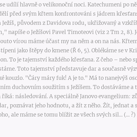
 se udílí hlavně o velikonoční noci. Katechumeni po ně
dělí před svým křtem konfrontováni s jádrem křesťan
 Ježíš, původem z Davidova rodu, ukřižovaný a vzkří
," napíše o Ježíšovi Pavel Timoteovi (viz 2 Tm 2, 8). 
uto vírou máme účast my na něm a on na nás. Křtem 
ípeni jako štěpy do kmene (Ř 6, 5). Oblékáme se v Kris
 on. To je tajemství každého křesťana. Z čeho – nebo s
táme. Toto tajemství představuje dar a současně výzv
é kouzlo. "Čáry máry fuk! A je to." Má to nanejvýš oso
ním duchovním soužitím s Ježíšem. To dostáváme a t
 říká: následování. A speciálně Janovo evangelium: zů
ar, poznávat jeho hodnotu, a žít z něho. Žít, jednat a 
o, ale máme se tomu blížit ze všech svých sil... (... ?)