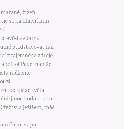
amařané; žízeň,
e se na hlavní linii.
Bohu.
 otevřel vydatný
nutně představovat tak,
ící z tajemného zdroje,
i apoštol Pavel napíše,
Krista můžeme
ouzí.
ízní po spáse světa.
plně jinou vodu než tu
Když jsi s Ježíšem, máš
závěrečnou etapu