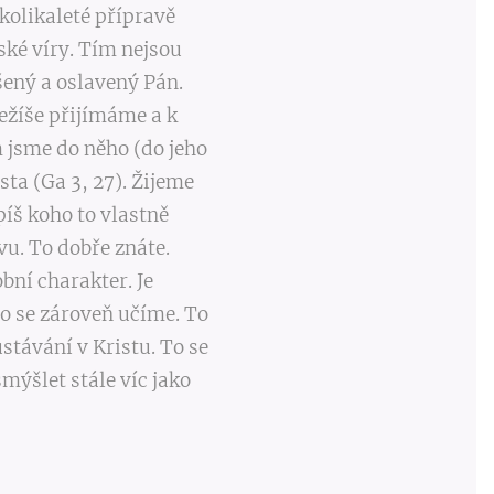
kolikaleté přípravě
ské víry. Tím nejsou
šený a oslavený Pán.
Ježíše přijímáme a k
jsme do něho (do jeho
ta (Ga 3, 27). Žijeme
píš koho to vlastně
u. To dobře znáte.
bní charakter. Je
o se zároveň učíme. To
stávání v Kristu. To se
smýšlet stále víc jako