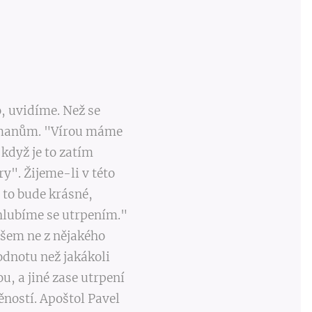
o, uvidíme. Než se
Římanům. "Vírou máme
I když je to zatím
y". Žijeme-li v této
e, že to bude krásné,
hlubíme se utrpením."
Ovšem ne z nějakého
odnotu než jakákoli
ou, a jiné zase utrpení
ěností. Apoštol Pavel