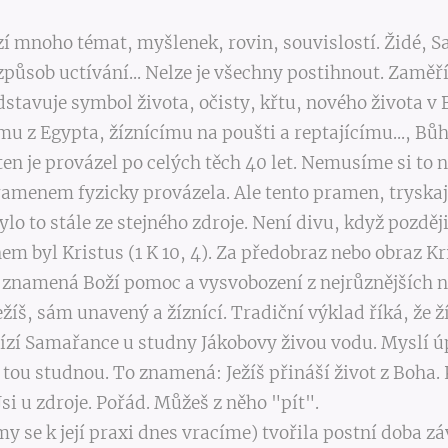
í mnoho témat, myšlenek, rovin, souvislostí. Židé, S
působ uctívání... Nelze je všechny postihnout. Zaměřím
dstavuje symbol života, očisty, křtu, nového života v 
 z Egypta, žíznícímu na poušti a reptajícímu..., Bůh
en je provázel po celých těch 40 let. Nemusíme si to 
 pramenem fyzicky provázela. Ale tento pramen, tryskaj
ylo to stále ze stejného zdroje. Není divu, když pozděj
em byl Kristus (1 K 10, 4). Za předobraz nebo obraz 
 znamená Boží pomoc a vysvobození z nejrůznějších n
íš, sám unavený a žíznící. Tradiční výklad říká, že ž
ízí Samařance u studny Jákobovy živou vodu. Myslí ú
u studnou. To znamená: Ježíš přináší život z Boha. 
Jsi u zdroje. Pořád. Můžeš z něho "pít".
 my se k její praxi dnes vracíme) tvořila postní doba 