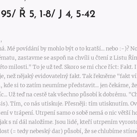
95/ Ř 5, 1-8/ J 4, 5-42
,
á. Mé povídání by mohlo být o to kratší... nebo :-)? N
ématu, zastavme se aspoň na chvíli u čtení z Listu 
éto milosti." To je už teď. Skoro se mi chce říct: Fakt. 
e, než nějaký evidovatelný fakt. Tak řekněme "fakt vír
am, kde si to zatím neumíme představit... jen čekám
.. Už teď na cestě tak všechno působí k dobrému. "C
psis). Tím, co nás utiskuje. Přesněji: tím utisknutím. 
ní v trápení. Utrpení samo o sobě nemá o nic větší h
 jak s ní dál naložíme. Jsou lidé, kteří utrpením vyrost
lost (= tedy nebeský dar) působí, že se chlubíme stísn