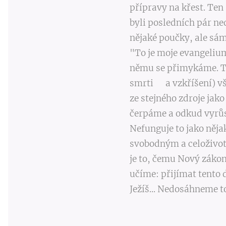
přípravy na křest. Ten
byli posledních pár ne
nějaké poučky, ale sám
"To je moje evangelium
němu se přimykáme. To
smrti a vzkříšení) všt
ze stejného zdroje jako
čerpáme a odkud vyrůs
Nefunguje to jako nějak
svobodným a celoživot
je to, čemu Nový zákon
učíme: přijímat tento d
Ježíš... Nedosáhneme toh