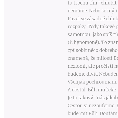
tu trochu tím "chlubi
nemáme. Nebo se mýlím?
Pavel se zásadně chlub
rozpaky. Tedy takové p
samotnou, jako spíš
(ř. hypomoné). To zna
způsobit něco dobrého.
znamená, že milostí Bož
nezlomí, ale pročistí 
budeme divit. Nebudem
Všelijak pochroumaní.
A obstál. Bůh mu řekl:
Je to takový "náš jáko
Cestou si nezoufejme. 
bude mít Bůh. Doufáme