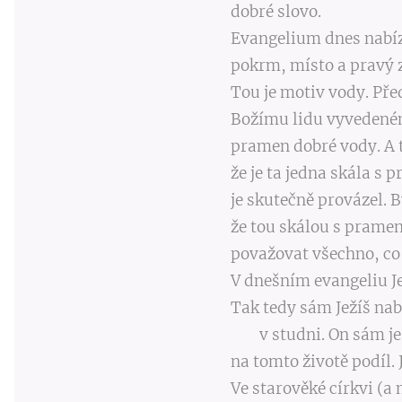
dobré slovo.
Evangelium dnes nabíz
pokrm, místo a pravý z
Tou je motiv vody. Pře
Božímu lidu vyvedenému
pramen dobré vody. A t
že je ta jedna skála s
je skutečně provázel. B
že tou skálou s pramen
považovat všechno, co
V dnešním evangeliu Jež
Tak tedy sám Ježíš nab
v studni. On sám je to
na tomto životě podíl. 
Ve starověké církvi (a