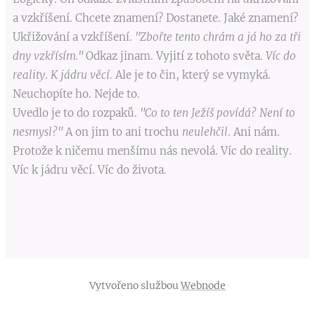
a vzkříšení. Chcete znamení? Dostanete. Jaké znamení?
Ukřižování a vzkříšení.
"Zbořte tento chrám a já ho za tři
dny vzkřísím."
Odkaz jinam. Vyjití z tohoto světa.
Víc do
reality
.
K jádru věcí
. Ale je to čin, který se vymyká.
Neuchopíte ho. Nejde to.
Uvedlo je to do rozpaků.
"Co to ten Ježíš povídá? Není to
nesmysl?"
A on jim to ani trochu
neulehčil
. Ani nám.
Protože k ničemu menšímu nás nevolá. Víc do reality.
Víc k jádru věcí. Víc do života.
Vytvořeno službou
Webnode