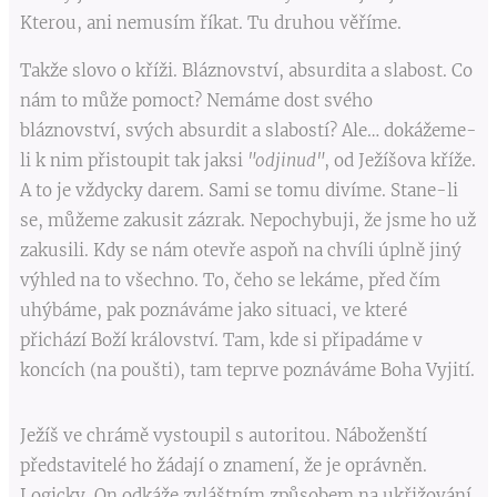
Kterou, ani nemusím říkat. Tu druhou věříme.
Takže slovo o kříži. Bláznovství, absurdita a slabost. Co
nám to může pomoct? Nemáme dost svého
bláznovství, svých absurdit a slabostí? Ale… dokážeme-
li k nim přistoupit tak jaksi
"odjinud"
, od Ježíšova kříže.
A to je vždycky darem. Sami se tomu divíme. Stane-li
se, můžeme zakusit zázrak. Nepochybuji, že jsme ho už
zakusili. Kdy se nám otevře aspoň na chvíli úplně jiný
výhled na to všechno. To, čeho se lekáme, před čím
uhýbáme, pak poznáváme jako situaci, ve které
přichází Boží království. Tam, kde si připadáme v
koncích (na poušti), tam teprve poznáváme Boha Vyjití.
Ježíš ve chrámě vystoupil s autoritou. Náboženští
představitelé ho žádají o znamení, že je oprávněn.
Logicky. On odkáže zvláštním způsobem na ukřižování