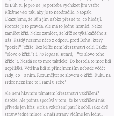
že Bůh tu je pro ně. Je potřeba vycházet jim vstříc.
Říkáme
věci
tak, aby je to neodradilo. Naopak.
Ukazujeme, že Bůh jim nabízí přesně to, co hledají.
Protože je to pravda. Ale má to jednu hranici. Nelze
zamlčet kříž. Nelze zamlčet, že kříž se týká každého z
nás. Každý neseme něco z odporu proti Bohu, který
"pozřel" Ježíše. Bez kříže není křesťanství celé. Takže
"slovo o kříži"( ř.
ho logos tú staurú
; ="to slovo toho
kříže"). Nezdá se to moc taktické. Do kostela to moc lidí
nepřiláká. Většina lidí si přinejmenším nebude vědět
rady, co s ním. Rozumějte: se slovem o kříži. Ruku na
srdce neznáme to i sami u sebe?
Ale není hlavním tématem křesťanství vzkříšení?
Jistěže. Ale pointa spočívá v tom, že ke vzkříšení nás
přivede jen kříž. Kříž a vzkříšení patří k sobě. Jako dvě
strany jedné mince. Z naší strany vidíme jen jednu.