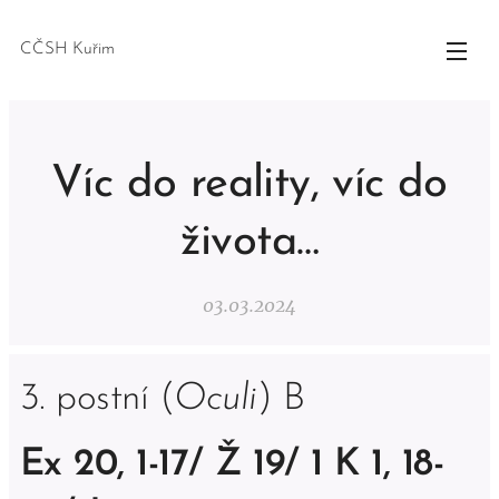
CČSH Kuřim
Víc do reality, víc do
života…
03.03.2024
3. postní (
Oculi
) B
Ex 20, 1-17/ Ž 19/ 1 K 1, 18-