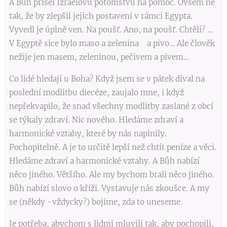
A Bůh přišel Izraelovu potomstvu na pomoc. Ovšem ne
tak, že by zlepšil jejich postavení v rámci Egypta.
Vyvedl je úplně ven. Na poušť. Ano, na poušť. Chtěli? …
V Egyptě sice bylo maso a zelenina a pivo… Ale člověk
nežije jen masem, zeleninou, pečivem a pivem…
Co lidé hledají u Boha? Když jsem se v pátek díval na
poslední modlitbu diecéze, zaujalo mne, i když
nepřekvapilo, že snad všechny modlitby zaslané z obcí
se týkaly zdraví. Nic nového. Hledáme zdraví a
harmonické vztahy, které by nás naplnily.
Pochopitelně. A je to určitě lepší než chtít peníze a věci.
Hledáme zdraví a harmonické vztahy. A Bůh nabízí
něco jiného. Většího. Ale my bychom brali něco jiného.
Bůh nabízí slovo o kříži. Vystavuje nás zkoušce. A my
se (někdy -vždycky?) bojíme, zda to uneseme.
Je potřeba, abychom s lidmi mluvili tak, aby pochopili,