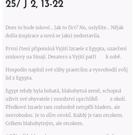
25/ J 2, 13-22
Dnes to bude
takové
… Jak to říct? No, uslyšíte... Nějak
došla inspirace a nová se jaksi nedostavila.
První čtení připomíná Vyjití Izraele z Egypta, uzavření
smlouvy na Sinaji. Desatero a Vyjití patří k sobě.
Hospodin naplnil své sliby praotcům a vysvobodil svůj
lid z Egypta.
Egypt tehdy byla bohatá, blahobytná země, schopná
uživit své obyvatele i množství uprchlíků z okolí.
Předkové Izraele tam rozhodně netrpěli hladem, ale
nesvobodou. Je to
dům otroků
. Každý je tam otrokem.
Celkem blahobytným, ale otrokem.