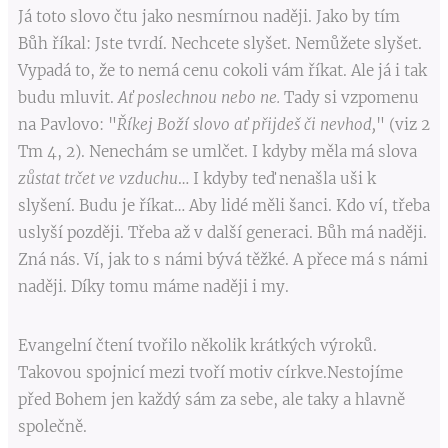
Já toto slovo čtu jako nesmírnou naději. Jako by tím
Bůh říkal: Jste tvrdí. Nechcete slyšet. Nemůžete slyšet.
Vypadá to, že to nemá cenu cokoli vám říkat. Ale já i tak
budu mluvit.
Ať poslechnou nebo ne.
Tady si vzpomenu
na Pavlovo: "
Říkej Boží slovo ať přijdeš či nevhod,
" (viz 2
Tm 4, 2). Nenechám se umlčet. I kdyby měla má slova
zůstat trčet ve vzduchu
… I kdyby teď nenašla uši k
slyšení. Budu je říkat… Aby lidé měli šanci. Kdo ví, třeba
uslyší později. Třeba až v další generaci. Bůh má naději.
Zná nás. Ví, jak to s námi bývá těžké. A přece má s námi
naději. Díky tomu máme naději i my.
Evangelní čtení tvořilo několik krátkých výroků.
Takovou spojnicí mezi tvoří motiv církve.Nestojíme
před Bohem jen každý sám za sebe, ale taky a hlavně
společně.