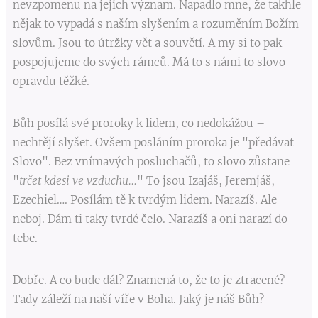
nevzpomenu na jejich význam. Napadlo mne, že takhle
nějak to vypadá s naším slyšením a rozuměním Božím
slovům. Jsou to útržky vět a souvětí. A my si to pak
pospojujeme do svých rámců. Má to s námi to slovo
opravdu těžké.
Bůh posílá své proroky k lidem, co nedokážou –
nechtějí slyšet. Ovšem posláním proroka je "předávat
Slovo". Bez vnímavých posluchačů, to slovo zůstane
"
trčet kdesi ve vzduchu…
" To jsou Izajáš, Jeremjáš,
Ezechiel…. Posílám tě k tvrdým lidem. Narazíš. Ale
neboj. Dám ti taky tvrdé čelo. Narazíš a oni narazí do
tebe.
Dobře. A co bude dál? Znamená to, že to je ztracené?
Tady záleží na naší víře v Boha. Jaký je náš Bůh?