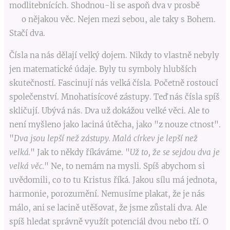
modlitebnících. Shodnou-li se aspoň dva v prosbě
o nějakou věc. Nejen mezi sebou, ale taky s Bohem.
Stačí dva.
Čísla na nás dělají velký dojem. Nikdy to vlastně nebyly
jen matematické údaje. Byly tu symboly hlubších
skutečností. Fascinují nás velká čísla. Početně rostoucí
společenství. Mnohatisícové zástupy. Teď nás čísla spíš
skličují. Ubývá nás. Dva už dokážou velké věci. Ale to
není myšleno jako laciná útěcha, jako "z nouze ctnost".
"
Dva jsou lepší než zástupy. Malá církev je lepší než
velká.
" Jak to někdy říkáváme. "
Už to, že se sejdou dva je
velká věc.
" Ne, to nemám na mysli. Spíš abychom si
uvědomili, co to tu Kristus říká. Jakou sílu má jednota,
harmonie, porozumění. Nemusíme plakat, že je nás
málo, ani se lacině utěšovat, že jsme zůstali dva. Ale
spíš hledat správně využít potenciál dvou nebo tří. O