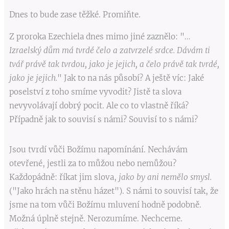
Dnes to bude zase těžké. Promiňte.
Z proroka Ezechiela dnes mimo jiné zaznělo: "
…
Izraelský dům má tvrdé čelo a zatvrzelé srdce. Dávám ti
tvář právě tak tvrdou, jako je jejich, a čelo právě tak tvrdé,
jako je jejich.
" Jak to na nás působí? A ještě víc: Jaké
poselství z toho smíme vyvodit? Jistě ta slova
nevyvolávají dobrý pocit. Ale co to vlastně říká?
Případně jak to souvisí s námi? Souvisí to s námi?
Jsou tvrdí vůči Božímu napomínání. Nechávám
otevřené, jestli za to můžou nebo nemůžou?
Každopádně: říkat jim slova,
jako by ani nemělo smysl.
("Jako hrách na stěnu házet"). S námi to souvisí tak, že
jsme na tom vůči Božímu mluvení hodně podobně.
Možná úplně stejně. Nerozumíme. Nechceme.