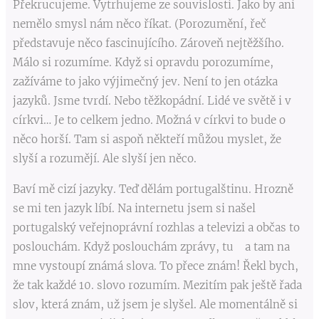
Překrucujeme. Vytrhujeme ze souvislosti. Jako by ani
nemělo smysl nám něco říkat. (Porozumění, řeč
představuje něco fascinujícího. Zároveň nejtěžšího.
Málo si rozumíme. Když si opravdu porozumíme,
zažíváme to jako výjimečný jev. Není to jen otázka
jazyků. Jsme tvrdí. Nebo těžkopádní. Lidé ve světě i v
církvi… Je to celkem jedno. Možná v církvi to bude o
něco horší. Tam si aspoň někteří můžou myslet, že
slyší a rozumějí. Ale slyší jen něco.
Baví mě cizí jazyky. Teď dělám portugalštinu. Hrozně
se mi ten jazyk líbí. Na internetu jsem si našel
portugalský veřejnoprávní rozhlas a televizi a občas to
poslouchám. Když poslouchám zprávy, tu a tam na
mne vystoupí známá slova. To přece znám! Řekl bych,
že tak každé 10. slovo rozumím. Mezitím pak ještě řada
slov, která znám, už jsem je slyšel. Ale momentálně si