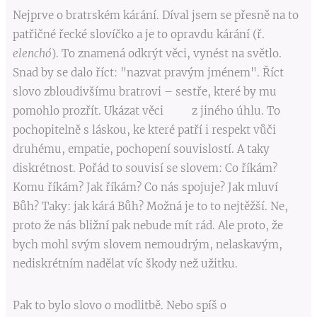
Nejprve o bratrském kárání. Díval jsem se přesně na to
patřičné řecké slovíčko a je to opravdu kárání (ř.
elenchó
). To znamená odkrýt věci, vynést na světlo.
Snad by se dalo říct: "nazvat pravým jménem". Říct
slovo zbloudivšímu bratrovi – sestře, které by mu
pomohlo prozřít. Ukázat věci z jiného úhlu. To
pochopitelně s láskou, ke které patří i respekt vůči
druhému, empatie, pochopení souvislostí. A taky
diskrétnost. Pořád to souvisí se slovem: Co říkám?
Komu říkám? Jak říkám? Co nás spojuje? Jak mluví
Bůh? Taky: jak kárá Bůh? Možná je to to nejtěžší. Ne,
proto že nás bližní pak nebude mít rád. Ale proto, že
bych mohl svým slovem nemoudrým, nelaskavým,
nediskrétním nadělat víc škody než užitku.
Pak to bylo slovo o modlitbě. Nebo spíš o