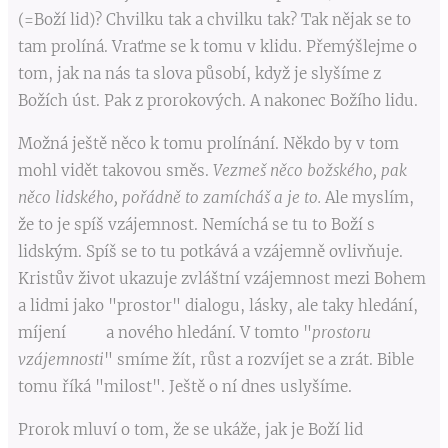
(=Boží lid)? Chvilku tak a chvilku tak? Tak nějak se to
tam prolíná. Vraťme se k tomu v klidu. Přemýšlejme o
tom, jak na nás ta slova působí, když je slyšíme z
Božích úst. Pak z prorokových. A nakonec Božího lidu.
Možná ještě něco k tomu prolínání. Někdo by v tom
mohl vidět takovou směs.
Vezmeš něco božského, pak
něco lidského, pořádně to zamícháš a je to.
Ale myslím,
že to je spíš vzájemnost. Nemíchá se tu to Boží s
lidským. Spíš se to tu potkává a vzájemně ovlivňuje.
Kristův život ukazuje zvláštní vzájemnost mezi Bohem
a lidmi jako "prostor" dialogu, lásky, ale taky hledání,
míjení a nového hledání. V tomto "
prostoru
vzájemnosti
" smíme žít, růst a rozvíjet se a zrát. Bible
tomu říká "milost". Ještě o ní dnes uslyšíme.
Prorok mluví o tom, že se ukáže, jak je Boží lid