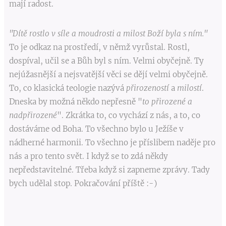
mají radost.
"Dítě rostlo v síle a moudrosti a milost Boží byla s ním."
To je odkaz na prostředí, v němž vyrůstal. Rostl,
dospíval, učil se a Bůh byl s ním. Velmi obyčejně. Ty
nejúžasnější a nejsvatější věci se dějí velmi obyčejně.
To, co klasická teologie nazývá
přirozeností
a
milostí
.
Dneska by možná někdo nepřesně "
to přirozené a
nadpřirozené
". Zkrátka to, co vychází z nás, a to, co
dostáváme od Boha. To všechno bylo u Ježíše v
nádherné harmonii. To všechno je příslibem naděje pro
nás a pro tento svět. I když se to zdá někdy
nepředstavitelné. Třeba když si zapneme zprávy. Tady
bych udělal stop. Pokračování příště :-)