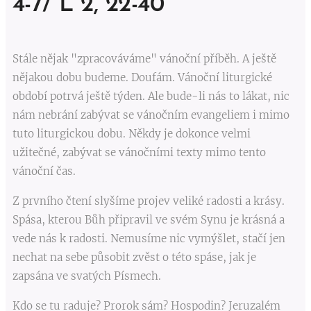
4-7/ L 2, 22-40
Stále nějak "zpracováváme" vánoční příběh. A ještě
nějakou dobu budeme. Doufám. Vánoční liturgické
období potrvá ještě týden. Ale bude-li nás to lákat, nic
nám nebrání zabývat se vánočním evangeliem i mimo
tuto liturgickou dobu. Někdy je dokonce velmi
užitečné, zabývat se vánočními texty mimo tento
vánoční čas.
Z prvního čtení slyšíme projev veliké radosti a krásy.
Spása, kterou Bůh připravil ve svém Synu je krásná a
vede nás k radosti. Nemusíme nic vymýšlet, stačí jen
nechat na sebe působit zvěst o této spáse, jak je
zapsána ve svatých Písmech.
Kdo se tu raduje? Prorok sám? Hospodin? Jeruzalém