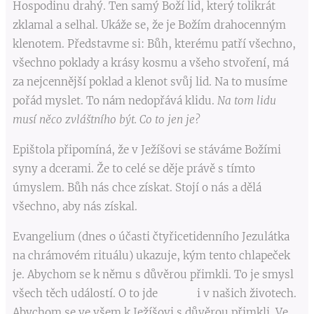
Hospodinu drahý. Ten samý Boží lid, který tolikrát
zklamal a selhal. Ukáže se, že je Božím drahocenným
klenotem. Představme si: Bůh, kterému patří všechno,
všechno poklady a krásy kosmu a všeho stvoření, má
za nejcennější poklad a klenot svůj lid. Na to musíme
pořád myslet. To nám nedopřává klidu.
Na tom lidu
musí něco zvláštního být. Co to jen je?
Epištola připomíná, že v Ježíšovi se stáváme Božími
syny a dcerami. Že to celé se děje právě s tímto
úmyslem. Bůh nás chce získat. Stojí o nás a dělá
všechno, aby nás získal.
Evangelium (dnes o účasti čtyřicetidenního Jezulátka
na chrámovém rituálu) ukazuje, kým tento chlapeček
je. Abychom se k němu s důvěrou přimkli. To je smysl
všech těch událostí. O to jde i v našich životech.
Abychom se ve všem k Ježíšovi s důvěrou přimkli. Ve