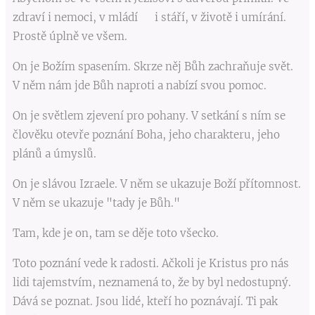
zdraví i nemoci, v mládí i stáří, v životě i umírání.
Prostě úplně ve všem.
On je Božím spasením. Skrze něj Bůh zachraňuje svět.
V něm nám jde Bůh naproti a nabízí svou pomoc.
On je světlem zjevení pro pohany. V setkání s ním se
člověku otevře poznání Boha, jeho charakteru, jeho
plánů a úmyslů.
On je slávou Izraele. V něm se ukazuje Boží přítomnost.
V něm se ukazuje "tady je Bůh."
Tam, kde je on, tam se děje toto všecko.
Toto poznání vede k radosti. Ačkoli je Kristus pro nás
lidi tajemstvím, neznamená to, že by byl nedostupný.
Dává se poznat. Jsou lidé, kteří ho poznávají. Ti pak