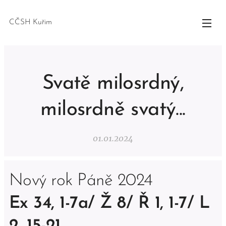
CČSH Kuřim
Svatě milosrdný,
milosrdně svatý...
01.01.2024
Nový rok Páně 2024
Ex 34, 1-7a/ Ž 8/ Ř 1, 1-7/ L