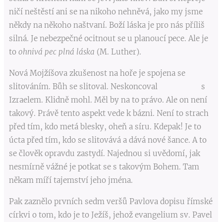
ničí neštěstí ani se na nikoho nehněvá, jako my jsme
někdy na někoho naštvaní. Boží láska je pro nás příliš
silná. Je nebezpečné ocitnout se u planoucí pece. Ale je
to
ohnivá pec plná láska
(M. Luther).
Nová Mojžíšova zkušenost na hoře je spojena se
slitováním. Bůh se slitoval. Neskoncoval s
Izraelem. Klidně mohl. Měl by na to právo. Ale on není
takový. Právě tento aspekt vede k bázni. Není to strach
před tím, kdo metá blesky, oheň a síru. Kdepak! Je to
úcta před tím, kdo se slitovává a dává nové šance. A to
se člověk opravdu zastydí. Najednou si uvědomí, jak
nesmírně vážné je potkat se s takovým Bohem. Tam
někam míří tajemství jeho jména.
Pak zaznělo prvních sedm veršů Pavlova dopisu římské
církvi o tom, kdo je to Ježíš, jehož evangelium sv. Pavel