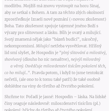
modlitbu. Mojžíš má znovu vystoupit na horu Sinaj,
aby se setkal s Bohem. A tam za těchto zlých okolností
zprostředkuje Izraeli nové poznání (=novou zkušenost)
Boha. Tato zkušenost spojuje tajemné jméno Boží s
výrazy pro slitovnost a lásku. Bůh je svatý a milující.
Svatý
znamená nějak jako "bázeň budící", náročný,
nekompromisní.
Milující
netřeba vysvětlovat. Hříšný
lid smí slyšet, že Hospodin je "
plný slitování a milostivý,
shovívavý
(dlouho ho nic nenaštve),
nejvýš milosrdný
a věrný. Osvědčuje milosrdenství tisícům pokolení těch,
co ho milují...
". Pravda potom, i když to jsme tentokrát
nečetli, (ale ono to k tomu také patří) že také osobně
dohlédne na viny do třetího až čtvrtého pokolení.
Shrňme to: Pořadí je jasné: Hospodin – láska. Na lidské
činy reaguje následovně: milosrdenství tisícům (pl.)
pokolení; hříchy do třetího až čtvrtého pokolení.