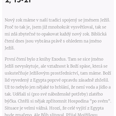
2, 15-21
Nový rok máme v naší tradici spojený se jménem Ježíš.
Proč to tak je, jsem již mnohokrát vysvětloval, tak se
mi zdá zbytečné to opakovat každý nový rok. Biblická
čtení dnes jsou vybrána právě s ohledem na jméno
Ježíš.
První čtení bylo z knihy Exodus. Tam se sice jméno
Ježíš nevyskytuje, ale vztažnost k Boží spáse, která se
uskutečňuje Ježíšovým prostřednictví, tam máme. Boží
lid vyvedený z Egypta poprvé opravdu zásadně zhřešil.
Už to nebylo jen nějaké to brblání, že není voda a jídlo a
tak. Udělali si (pro své náboženské potřeby) zlatého
býčka. Chtěli si nějak zpřítomnit Hospodina "po svém".
Situace je velmi vážná. Hrozí, že celé vyjití z Egypta
bude zmařeno. Ale Bůh slitoval. Přijal Mojžíšovu