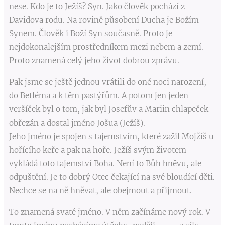
nese. Kdo je to Ježíš? Syn. Jako člověk pochází z
Davidova rodu. Na rovině působení Ducha je Božím
Synem. Člověk i Boží Syn současně. Proto je
nejdokonalejším prostředníkem mezi nebem a zemí.
Proto znamená celý jeho život dobrou zprávu.
Pak jsme se ještě jednou vrátili do oné noci narození,
do Betléma a k těm pastýřům. A potom jen jeden
veršíček byl o tom, jak byl Josefův a Mariin chlapeček
obřezán a dostal jméno Jošua (Ježíš).
Jeho jméno je spojen s tajemstvím, které zažil Mojžíš u
hořícího keře a pak na hoře. Ježíš svým životem
vykládá toto tajemství Boha. Není to Bůh hněvu, ale
odpuštění. Je to dobrý Otec čekající na své bloudící děti.
Nechce se na ně hněvat, ale obejmout a přijmout.
To znamená svaté jméno. V něm začínáme nový rok. V