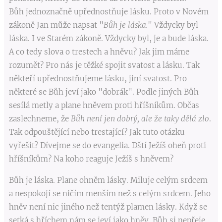
Bůh jednoznačně upřednostňuje lásku. Proto v Novém
zákoně Jan může napsat "
Bůh je láska.
" Vždycky byl
láska. I ve Starém zákoně. Vždycky byl, je a bude láska.
A co tedy slova o trestech a hněvu? Jak jim máme
rozumět? Pro nás je těžké spojit svatost a lásku. Tak
někteří upřednostňujeme lásku, jiní svatost. Pro
některé se Bůh jeví jako "dobrák". Podle jiných Bůh
sesílá metly a plane hněvem proti hříšníkům. Občas
zaslechneme, že
Bůh není jen dobrý, ale že taky dělá zlo
.
Tak odpouštějící nebo trestající? Jak tuto otázku
vyřešit? Dívejme se do evangelia. Dští Ježíš oheň proti
hříšníkům? Na koho reaguje Ježíš s hněvem?
Bůh je láska. Plane ohněm lásky. Miluje celým srdcem
a nespokojí se ničím menším než s celým srdcem. Jeho
hněv není nic jiného než tentýž plamen lásky. Když se
setká s hříchem nám se jeví jako hněv. Bůh si nepřeje