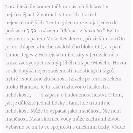
Tóra i Ježíšův komentář k ní nás učí lidskosti v
nejrůznějších životních situacích. I v těch
nejextrémnějších. Tento týden mne zaujal jeden díl
podcastu 5:59 s názvem "
Chlapec z bloku 66.
" Byl to
rozhovor s panem Moše Kesslerem, přeživším šoa (On
je ten chlapec z buchenwaldského bloku 66), a s paní
Limor Regev z Hebrejské univerzity v Jeruzalémě o
knize zachycující reálný příběh chlapce Mošeho. Hovor
se ale dotýká nejen zkušenosti nacistických lágrů,
nýbrž i současné zkušenosti Izraele po teroristickém
útoku Hamasu. Je to také rozhovor o lidskosti a
nelidskosti, o zápasu o budoucnost lidství. O tom,
jak je důležité jednat lidsky i tam, kde triumfuje
nelidskost. Může to vypadat jako maličkost. Nic není
maličkost. Malá sklenice vody může zachránit život.
Vybavilo se mi to ve spojitosti s dnešními texty. Všude