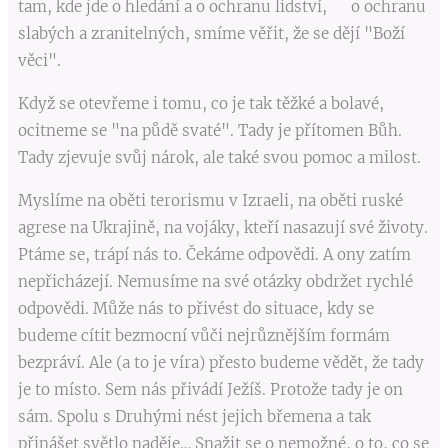
tam, kde jde o hledání a o ochranu lidství, o ochranu
slabých a zranitelných, smíme věřit, že se dějí "Boží
věci".
Když se otevřeme i tomu, co je tak těžké a bolavé,
ocitneme se "na půdě svaté". Tady je přítomen Bůh.
Tady zjevuje svůj nárok, ale také svou pomoc a milost.
Myslíme na oběti terorismu v Izraeli, na oběti ruské
agrese na Ukrajině, na vojáky, kteří nasazují své životy.
Ptáme se, trápí nás to. Čekáme odpovědi. A ony zatím
nepřicházejí. Nemusíme na své otázky obdržet rychlé
odpovědi. Může nás to přivést do situace, kdy se
budeme cítit bezmocní vůči nejrůznějším formám
bezpráví. Ale (a to je víra) přesto budeme vědět, že tady
je to místo. Sem nás přivádí Ježíš. Protože tady je on
sám. Spolu s Druhými nést jejich břemena a tak
přinášet světlo naděje… Snažit se o nemožné, o to, co se