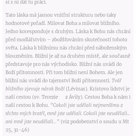
si s ní dát tu práci.
Tato láska má jasnou vnitřní strukturu nebo taky
hodnotové pořadí. Milovat Boha a milovat bližního.
Jedno koresponduje s druhým. Láska k Bohu nás chrání
před modlářstvím – zbožšťováním skutečností tohoto
světa. Láska k bližnímu nás chrání před náboženským
blouzněním. Bližní je až na druhém místě, ale současně
představuje pro nás východisko. Bližní nás uvádí do
Boží přítomnosti. Při tom bližní není Bohem. Ale jen
bližní nás uvádí do tajemství Boží přítomnosti.
Tvář
bližního zjevuje nárok Boží
(Lévinas). Kristovo lidství je
naší cestou (sv. Terezie z Ávily). Cestou Boha k nám i
naší cestou k Bohu. "
Cokoli jste udělali nejmenšímu z
těchto mých bratří, mně jste udělali. Cokoli jste neudělali...
ani mně jste neudělali…
" (viz podobenství o soudu u Mt
25, 31-46)