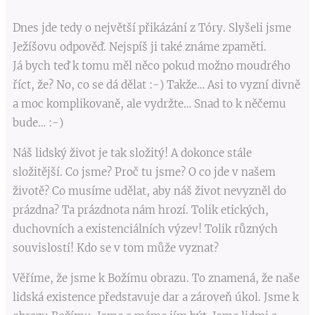
Dnes jde tedy o největší přikázání z Tóry. Slyšeli jsme
Ježíšovu odpověď. Nejspíš ji také známe zpaměti.
Já bych teď k tomu měl něco pokud možno moudrého
říct, že? No, co se dá dělat :-) Takže… Asi to vyzní divně
a moc komplikovaně, ale vydržte… Snad to k něčemu
bude… :-)
Náš lidský život je tak složitý! A dokonce stále
složitější. Co jsme? Proč tu jsme? O co jde v našem
životě? Co musíme udělat, aby náš život nevyzněl do
prázdna? Ta prázdnota nám hrozí. Tolik etických,
duchovních a existenciálních výzev! Tolik různých
souvislostí! Kdo se v tom může vyznat?
Věříme, že jsme k Božímu obrazu. To znamená, že naše
lidská existence představuje dar a zároveň úkol. Jsme k