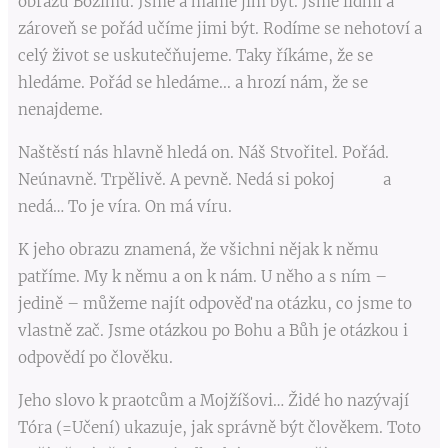
obrazu Božímu. Jsme a máme jím být. Jsme lidmi a
zároveň se pořád učíme jimi být. Rodíme se nehotoví a
celý život se uskutečňujeme. Taky říkáme, že se
hledáme. Pořád se hledáme... a hrozí nám, že se
nenajdeme.
Naštěstí nás hlavně hledá on. Náš Stvořitel. Pořád.
Neúnavně. Trpělivě. A pevně. Nedá si pokoj a
nedá… To je víra. On má víru.
K jeho obrazu znamená, že všichni nějak k němu
patříme. My k němu a on k nám. U něho a s ním –
jedině – můžeme najít odpověď na otázku, co jsme to
vlastně zač. Jsme otázkou po Bohu a Bůh je otázkou i
odpovědí po člověku.
Jeho slovo k praotcům a Mojžíšovi… Židé ho nazývají
Tóra (=Učení) ukazuje, jak správně být člověkem. Toto