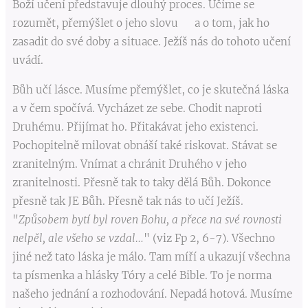
Boží učení představuje dlouhý proces. Učíme se
rozumět, přemýšlet o jeho slovu a o tom, jak ho
zasadit do své doby a situace. Ježíš nás do tohoto učení
uvádí.
Bůh učí lásce. Musíme přemýšlet, co je skutečná láska
a v čem spočívá. Vycházet ze sebe. Chodit naproti
Druhému. Přijímat ho. Přitakávat jeho existenci.
Pochopitelně milovat obnáší také riskovat. Stávat se
zranitelným. Vnímat a chránit Druhého v jeho
zranitelnosti. Přesně tak to taky dělá Bůh. Dokonce
přesně tak JE Bůh. Přesně tak nás to učí Ježíš.
"
Způsobem bytí byl roven Bohu, a přece na své rovnosti
nelpěl, ale všeho se vzdal…
" (viz Fp 2, 6-7). Všechno
jiné než tato láska je málo. Tam míří a ukazují všechna
ta písmenka a hlásky Tóry a celé Bible. To je norma
našeho jednání a rozhodování. Nepadá hotová. Musíme