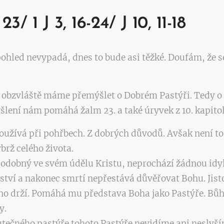
23/ 1 J 3, 16-24/ J 10, 11-18
 pohled nevypadá, dnes to bude asi těžké. Doufám, že 
n obzvláště máme přemýšlet o Dobrém Pastýři. Tedy o 
lení nám pomáhá žalm 23. a také úryvek z 10. kapitol
používá při pohřbech. Z dobrých důvodů. Avšak není t
brž celého života.
podobný ve svém údělu Kristu, neprochází žádnou idy
ství a nakonec smrtí nepřestává důvěřovat Bohu. Jis
ho drží. Pomáhá mu představa Boha jako Pastýře. Bůh 
y.
utečného pastýře tohoto Pastýře nevidíme ani neslyší