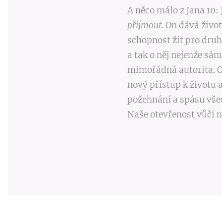
A něco málo z Jana 10:
přijmout.
On dává život
schopnost žít pro dru
a tak o něj nejenže sá
mimořádná autorita. O
nový přístup k životu a
požehnání a spásu všec
Naše otevřenost vůči n