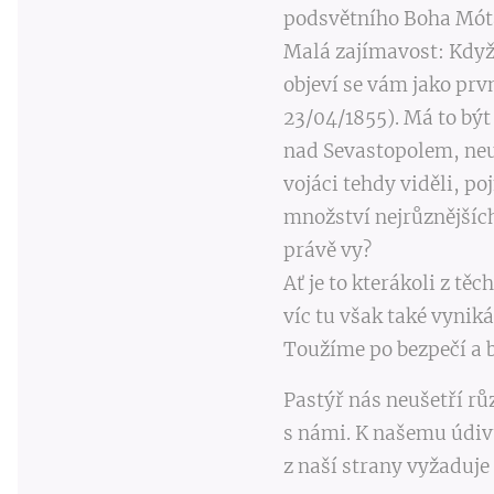
podsvětního Boha Móta.
Malá zajímavost: Když
objeví se vám jako prv
23/04/1855). Má to být
nad Sevastopolem, neus
vojáci tehdy viděli, p
množství nejrůznějších 
právě vy?
Ať je to kterákoli z tě
víc tu však také vynik
Toužíme po bezpečí a 
Pastýř nás neušetří r
s námi. K našemu údivu 
z naší strany vyžaduje