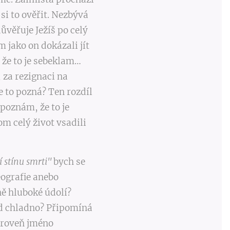
si to ověřit. Nezbývá
ůvěřuje Ježíš po celý
 jako on dokázali jít
že to je sebeklam…
 za rezignaci na
e to pozná? Ten rozdíl
 poznám, že to je
om celý život vsadili
í stínu smrti"
bych se
geografie anebo
ně hluboké údolí?
řád chladno? Připomíná
ároveň jméno