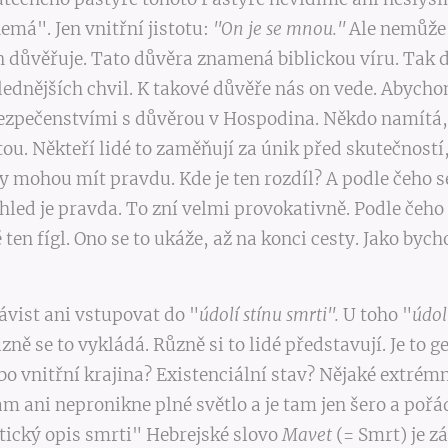
emá". Jen vnitřní jistotu:
"On je se mnou."
Ale nemůže 
 důvěřuje. Tato důvěra znamená biblickou víru. Tak d
lednějších chvil. K takové důvěře nás on vede. Abychom
ezpečenstvími s důvěrou v Hospodina. Někdo namítá, 
ou. Někteří lidé to zaměňují za únik před skutečností,
y mohou mít pravdu. Kde je ten rozdíl? A podle čeho s
áhled je pravda. To zní velmi provokativně. Podle čeho
 ten fígl. Ono se to ukáže, až na konci cesty. Jako bych
ávist ani vstupovat do "
údolí stínu smrti".
U toho "
údol
ůzně se to vykládá. Různě si to lidé představují. Je to 
bo vnitřní krajina? Existenciální stav? Nějaké extrém
am ani nepronikne plné světlo a je tam jen šero a po
etický opis smrti" Hebrejské slovo
Mavet
(= Smrt) je z