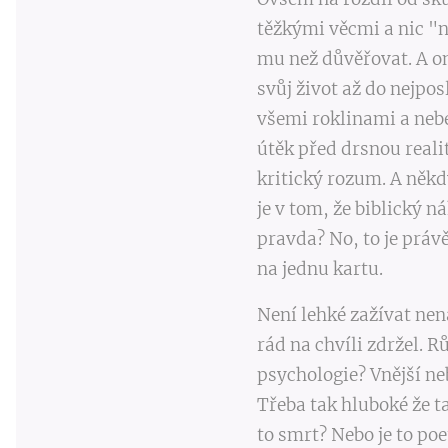
těžkými věcmi a nic "n
mu než důvěřovat. A on
svůj život až do nejpos
všemi roklinami a neb
útěk před drsnou realit
kritický rozum. A někd
je v tom, že biblický n
pravda? No, to je právě
na jednu kartu.
Není lehké zažívat nen
rád na chvíli zdržel. R
psychologie? Vnější ne
Třeba tak hluboké že t
to smrt? Nebo je to po