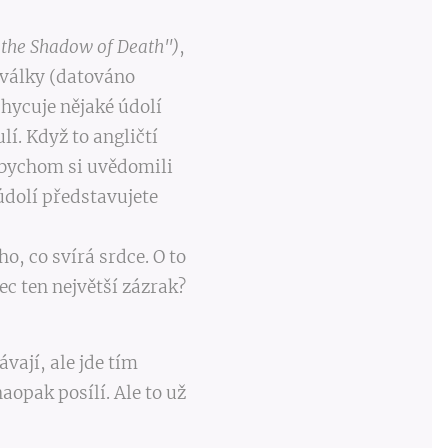
f the Shadow of Death")
,
 války (datováno
chycuje nějaké údolí
í. Když to angličtí
 abychom si uvědomili
 údolí představujete
ho, co svírá srdce. O to
ec ten největší zázrak?
potkávají, ale jde tím
aopak posílí. Ale to už