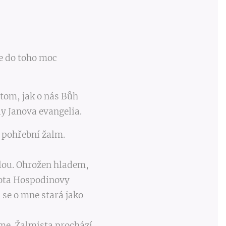
se do toho moc
tom, jak o nás Bůh
y Janova evangelia.
o pohřební žalm.
lou. Ohrožen hladem,
tota Hospodinovy
se o mne stará jako
me. Žalmista prochází