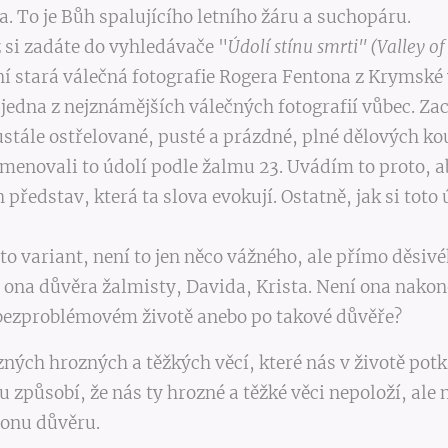
 To je Bůh spalujícího letního žáru a suchopáru.
 si zadáte do vyhledávače "
Údolí stínu smrti"
(Valley o
ní stará válečná fotografie Rogera Fentona z Krymské
 jedna z nejznámějších válečných fotografií vůbec. Za
tále ostřelované, pusté a prázdné, plné dělových koul
ojmenovali to údolí podle žalmu 23. Uvádím to proto,
představ, která ta slova evokují. Ostatně, jak si toto
chto variant, není to jen něco vážného, ale přímo děsivé
á ona důvěra žalmisty, Davida, Krista. Není ona nakon
bezproblémovém životě anebo po takové důvěře?
ůzných hrozných a těžkých věcí, které nás v životě 
způsobí, že nás ty hrozné a těžké věci nepoloží, ale n
 onu důvěru.