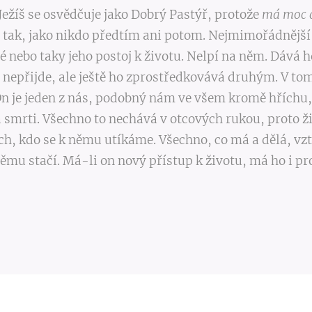
 Ježíš se osvědčuje jako Dobrý Pastýř, protože
má moc dá
 tak, jako nikdo předtím ani potom. Nejmimořádnější n
hé nebo taky jeho postoj k životu. Nelpí na něm. Dáv
m nepřijde, ale ještě ho zprostředkovává druhým. V to
n je jeden z nás, podobný nám ve všem kromě hříchu
 smrti. Všechno to nechává v otcových rukou, proto žij
h, kdo se k němu utíkáme. Všechno, co má a dělá, vz
ěmu stačí. Má-li on nový přístup k životu, má ho i pr