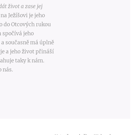
t život a zase jej
a Ježíšovi je jeho
á ho do Otcových rukou
m spočívá jeho
, a současně má úplně
e a jeho život přináší
tahuje taky k nám.
o nás.