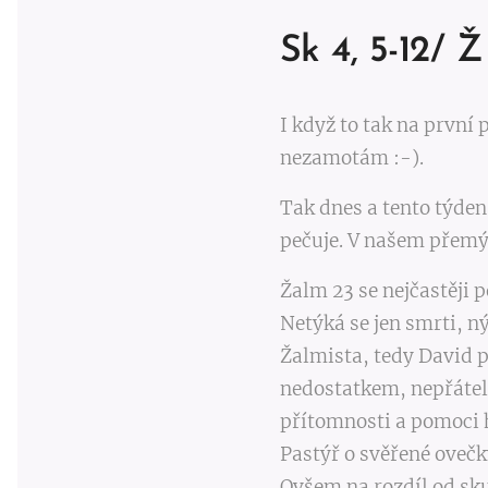
Sk 4, 5-12/ Ž 
I když to tak na první
nezamotám :-).
Tak dnes a tento týde
pečuje. V našem přemýš
Žalm 23 se nejčastěji 
Netýká se jen smrti, ný
Žalmista, tedy David 
nedostatkem, nepřátel
přítomnosti a pomoci 
Pastýř o svěřené ovečk
Ovšem na rozdíl od sk