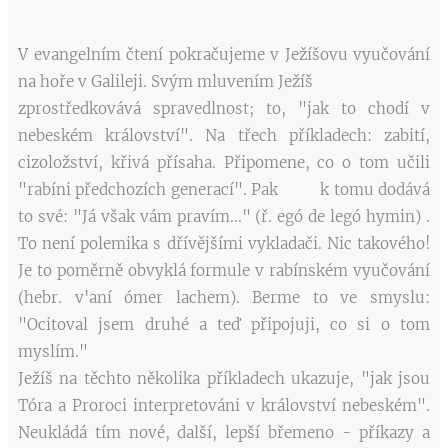
V evangelním čtení pokračujeme v Ježíšovu vyučování
na hoře v Galileji. Svým mluvením Ježíš
zprostředkovává spravedlnost; to, "jak to chodí v
nebeském království". Na třech příkladech: zabití,
cizoložství, křivá přísaha. Připomene, co o tom učili
"rabíni předchozích generací". Pak k tomu dodává
to své: "Já však vám pravím..." (ř. egó de legó hymin) .
To není polemika s dřívějšími vykladači. Nic takového!
Je to poměrně obvyklá formule v rabínském vyučování
(hebr. v'aní ómer lachem). Berme to ve smyslu:
"Ocitoval jsem druhé a teď připojuji, co si o tom
myslím."
Ježíš na těchto několika příkladech ukazuje, "jak jsou
Tóra a Proroci interpretováni v království nebeském".
Neukládá tím nové, další, lepší břemeno - příkazy a