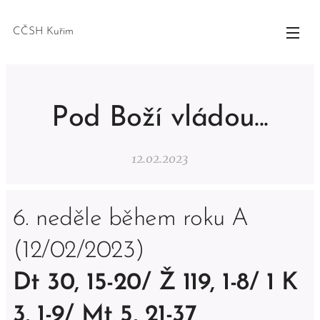
CČSH Kuřim
Pod Boží vládou...
12.02.2023
6. neděle během roku A
(12/02/2023)
Dt 30, 15-20/ Ž 119, 1-8/ 1 K
3, 1-9/ Mt 5, 21-37