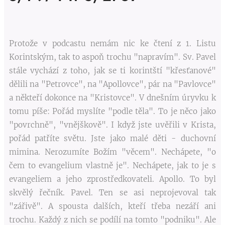
Protože v podcastu nemám nic ke čtení z 1. Listu
Korintským, tak to aspoň trochu "napravím". Sv. Pavel
stále vychází z toho, jak se ti korintští "křesťanové"
dělili na "Petrovce", na "Apollovce", pár na "Pavlovce"
a někteří dokonce na "Kristovce". V dnešním úryvku k
tomu píše: Pořád myslíte "podle těla". To je něco jako
"povrchně", "vnějškově". I když jste uvěřili v Krista,
pořád patříte světu. Jste jako malé děti - duchovní
mimina. Nerozumíte Božím "věcem". Nechápete, "o
čem to evangelium vlastně je". Nechápete, jak to je s
evangeliem a jeho zprostředkovateli. Apollo. To byl
skvělý řečník. Pavel. Ten se asi neprojevoval tak
"zářivě". A spousta dalších, kteří třeba nezáří ani
trochu. Každý z nich se podílí na tomto "podniku". Ale