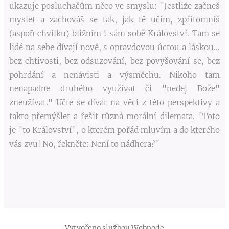
ukazuje posluchačům něco ve smyslu: "Jestliže začneš
myslet a zachováš se tak, jak tě učím, zpřítomníš
(aspoň chvilku) bližním i sám sobě Království. Tam se
lidé na sebe dívají nově, s opravdovou úctou a láskou...
bez chtivosti, bez odsuzování, bez povyšování se, bez
pohrdání a nenávisti a výsměchu. Nikoho tam
nenapadne druhého využívat či "nedej Bože"
zneužívat." Učte se dívat na věci z této perspektivy a
takto přemýšlet a řešit různá morální dilemata. "Toto
je "to Království", o kterém pořád mluvím a do kterého
vás zvu! No, řekněte: Není to nádhera?"
Vytvořeno službou
Webnode