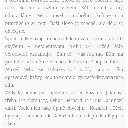
a ostatním tvorům. Díky Slovu se něco dobrého děje
mezi Bohem a naším světem. Bůh mluví a my
odpovídáme. Něco nového, dobrého, krásného a
pravdivého se rodí. Boží slovo je mocné, ale děje se
obyčejně.
Zprostředkovávají ho nejen talentovaní řečníci, ale i ti
obyčejní - netalentovaní. Tolik :-) Každý, kdo
věrohodně oznamuje: "Bůh tě - vás má rád. Bůh má
pro tebe -vás něco velkého a krásného. Chop se toho...
Můžeš. Neboj se. Dokážeš to." Každý, kdo to říká
opravdově; každý, kdo to nehraje; zprostředkovává tuto
sílu.
Vždycky budou pochopitelně "zářící" kazatelé. Jako byl
třeba: Jan Zlatoústý, Řehoř, Bernard, Jan Hus... a mnozí
další. Vedle nich taky úplně obyčejní. "Nezářící". Těch
bylo a je mnohem víc. A Boží dílo jde dopředu díky jim
všem.