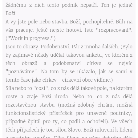
žádnému z nich tento podnik nepatří. Ten je jedině
Boží.
A vy jste pole nebo stavba. Boží, pochopitelně. Bůh na
vás pracuje. Ještě nejste hotoví. Jste "rozpracovaní".
("Work in progress.")
Jsou to obrazy. Podobenství. Pár z mnoha dalších. (Bylo
by zajímavé někdy udělat takovou anketu, ve kterém z
těch obrazů a podobenství církve se nejvíc
"poznáváme". Na tom by se ukázalo, jak se sami v
tomto čase jako církev - církevní obec vidíme.)
Síla nebo to "cosi", co z nás dělá takové pole, na kterém
roste a zraje Boží úroda. Nebo to, co z nás dělá
rozestavěnou stavbu (možná zdobný chrám, možná
funkcionalistický přístřešek pro unavené poutníky,
případně špitál pro ty, co padli a ochořeli). Ve všech
těch případech je tou silou Slovo. Boží mluvení k lidem