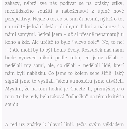
zákazy, nýbrž zve nás podívat se na otázky etiky,
mezilidského soužití a náboženství z úplně nové
perspektivy. Nejde o to, co se smí či nesmí, nýbrž o to,
co určité jednání dělá s druhými lidmi a nakonec i s
námi samými. Setkal jsem - už si přesně nepamatuji u
koho a kde. Ale určitě to bylo "vlevo dole". Ne, to ne!
:-) Ale mohl by to být Louis Evely. Rozsudek nad námi
bude vynesen nikoli podle toho, co jsme dělali -
nedělali my sami, ale, co dělali - nedělali lidé, kteří
nám byli nablízku. Co jsme to kolem sebe šířili. Jaký
signál jsme to vysílali. Jakou atmosféru jsme utvářeli.
Myslím, že na tom hodně je. Chcete-li, přemýšlejte o
tom. To by tedy byla taková "odbočka" na téma kritéria
soudu.
A teď už zpátky k hlavní linii. Ježíš svým výkladem