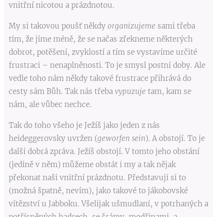
vnitřní nicotou a prázdnotou.
My si takovou poušť někdy
organizujeme
sami třeba
tím, že jíme méně, že se načas zřekneme některých
dobrot, potěšení, zvyklostí a tím se vystavíme určité
frustraci – nenaplněnosti. To je smysl postní doby. Ale
vedle toho nám někdy takové frustrace přihrává do
cesty sám Bůh. Tak nás třeba
vypuzuje
tam, kam se
nám, ale vůbec nechce.
Tak do toho všeho je Ježíš jako jeden z nás
heideggerovsky uvržen (
geworfen sein
). A obstojí. To je
další dobrá zpráva. Ježíš obstojí. V tomto jeho obstání
(jedině v něm) můžeme obstát i my a tak nějak
překonat naši vnitřní prázdnotu. Představuji si to
(možná špatně, nevím), jako takové to jákobovské
vítězství u Jabboku. Všelijak ušmudlaní, v potrhaných a
potřísněných hadrech, se šrámy, modřinami, a