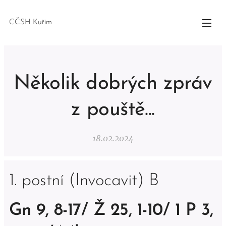
CČSH Kuřim
Několik dobrých zpráv
z pouště...
18.02.2024
1. postní (Invocavit) B
Gn 9, 8-17/ Ž 25, 1-10/ 1 P 3,