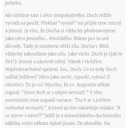
pohybu.
Ale slyšíme tam i něco znepokojivého. Duch Ježíše
vyvádí na poušť. Překlad "
vyvádí
" mi přijde moc mírný
a jemný. Já vím, že Ducha si vždycky představujeme
jako něco jemného… éterického. Máme pro to své
důvody. Tady je mnohem větší síla. Ducha v Bibli
vždycky zakoušíme jako sílu. Jako vichr. Duch je (jak to
říct?): jemný a zároveň silný. Vánek i vichřice.
Nepředstavitelné spojení. Inu, Duch. Co to tedy Duch
udělal Ježíšovi? Něco jako
uvrhl
,
vypudil
,
vyhnal
(ř.
ekballei
). To je co? Myslím, že sv. Augustin někde
napsal: "
Slovo Boží se s nikým nemazlí
." V této
souvislosti mne napadá variace:
"Duch se s Ježíšem
rozhodně nemazlil.
" A hned za tím následuje otázka:
"A
co teprve s námi!?"
Ježíš je z mimořádného duchovního
zážitku
vržen
někam úplně jinam. Do zkoušky. Na