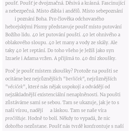
poušť. Poušť je dvojznačná. Děsivá a krásná. Fascinující
a nebezpečná. Místo ďábla i andělů. Místo sebepoznání
i poznání Boha. Pro člověka odchovaného
hebrejskými Písmy představuje poušť místo putování
Božího lidu. 40 let putování pouští. 40 let ohnivého a
oblakového sloupu. 40 let many a vody ze skály. Ale
taky 40 let reptání. Do toho všeho je Ježíš jako syn
Izraele i Adama vržen. A přijímá to. 40 dní zkoušky.
Proč je poušť místem zkoušky? Protože na poušti se
ocitáme bez nejrůznějších "
berliček"
, nejrůznějších
"
věciček
", které nás nějak uspokojí a odvádějí od
nejzákladnější existenciální nenaplněnosti. Na poušti
zůstáváme sami se sebou. Tam se ukazuje, jak je to s
naší vírou, nadějí a láskou. Tam se naše víra
pročišťuje
. Hodně to bolí. Někdy to vypadá, že nic
dobrého nezůstane. Poušť nás tvrdě konfrontuje s naší