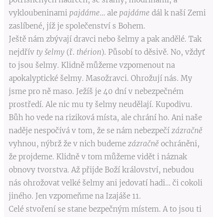
vykloubeninami
pajdáme
… ale
pajdáme
dál k naší Zemi
zaslíbené, jíž je společenství s Bohem.
Ještě nám zbývají dravci nebo šelmy a pak andělé. Tak
nejdřív
ty šelmy
(ř.
thérion
). Působí to děsivě. No, vždyť
to jsou šelmy. Klidně můžeme vzpomenout na
apokalyptické šelmy. Masožravci. Ohrožují nás. My
jsme pro ně maso. Ježíš je 40 dní v nebezpečném
prostředí. Ale nic mu ty šelmy neudělají. Kupodivu.
Bůh ho vede na riziková místa, ale chrání ho. Ani naše
naděje nespočívá v tom, že se nám nebezpečí
zázračně
vyhnou, nýbrž že v nich budeme
zázračně
ochráněni,
že projdeme. Klidně v tom můžeme vidět i náznak
obnovy tvorstva. Až přijde Boží království, nebudou
nás ohrožovat velké šelmy ani jedovatí hadi… či cokoli
jiného. Jen vzpomeňme na Izajáše 11.
Celé stvoření se stane bezpečným místem. A to jsou ti