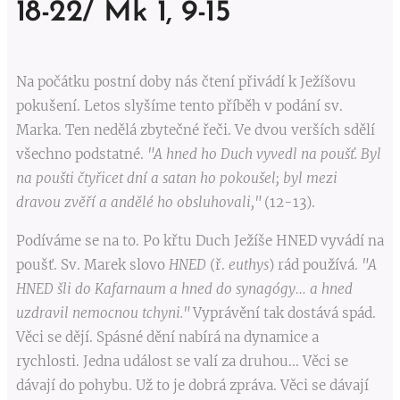
18-22/ Mk 1, 9-15
Na počátku postní doby nás čtení přivádí k Ježíšovu
pokušení. Letos slyšíme tento příběh v podání sv.
Marka. Ten nedělá zbytečné řeči. Ve dvou verších sdělí
všechno podstatné.
"A hned ho Duch vyvedl na poušť. Byl
na poušti čtyřicet dní a satan ho pokoušel; byl mezi
dravou zvěří a andělé ho obsluhovali,"
(12-13).
Podíváme se na to. Po křtu Duch Ježíše HNED vyvádí na
poušť. Sv. Marek slovo
HNED
(ř.
euthys
) rád používá.
"A
HNED šli do Kafarnaum a hned do synagógy… a hned
uzdravil nemocnou tchyni."
Vyprávění tak dostává spád.
Věci se dějí. Spásné dění nabírá na dynamice a
rychlosti. Jedna událost se valí za druhou... Věci se
dávají do pohybu. Už to je dobrá zpráva. Věci se dávají