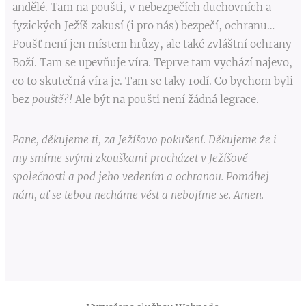
andělé. Tam na poušti, v nebezpečích duchovních a
fyzických Ježíš zakusí (i pro nás) bezpečí, ochranu…
Poušť není jen místem hrůzy, ale také zvláštní ochrany
Boží. Tam se upevňuje víra. Teprve tam vychází najevo,
co to skutečná víra je. Tam se taky rodí. Co bychom byli
bez
pouště?!
Ale být na poušti není žádná legrace.
Pane, děkujeme ti, za Ježíšovo pokušení. Děkujeme že i
my smíme svými zkouškami procházet v Ježíšově
společnosti a pod jeho vedením a ochranou. Pomáhej
nám, ať se tebou necháme vést a nebojíme se. Amen.