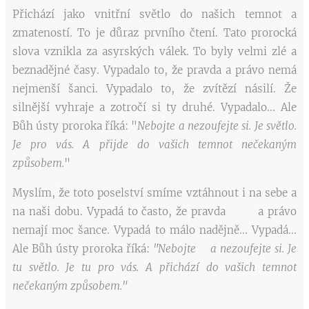
Přichází jako vnitřní světlo do našich temnot a
zmateností. To je důraz prvního čtení. Tato prorocká
slova vznikla za asyrských válek. To byly velmi zlé a
beznadějné časy. Vypadalo to, že pravda a právo nemá
nejmenší šanci. Vypadalo to, že zvítězí násilí. Že
silnější vyhraje a zotročí si ty druhé. Vypadalo... Ale
Bůh ústy proroka říká: "
Nebojte a nezoufejte si. Je světlo.
Je pro vás. A přijde do vašich temnot nečekaným
způsobem.
"
Myslím, že toto poselství smíme vztáhnout i na sebe a
na naši dobu. Vypadá to často, že pravda a právo
nemají moc šance. Vypadá to málo nadějně... Vypadá...
Ale Bůh ústy proroka říká:
"Nebojte a nezoufejte si. Je
tu světlo. Je tu pro vás. A přichází do vašich temnot
nečekaným způsobem."