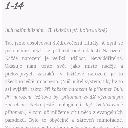
1-14
II.
(kázání při bohoslužbě)
Bůh naším bližním...
Tak jsme absolvovali štědrovečerní rituály. A nyní se
pokoušíme nějak se přiblížit oné události Narození.
Každé narození je veliká událost. Nevyjádřitelná.
Ukazuje nám tento svět jako místo naděje a
překvapivých zázraků. V Ježíšově narození je to
všechno ještě umocněno. (Náš učitel systematiky by to
asi vyjádřil takto:
Při každém narození je přítomen Bůh.
Při narození Ježíšovu byl přítomen zvlášť významným
způsobem.
Nebo ještě teologičtěji:
byl kvalifikovaně
přítomen
.) V tom už můžeme cítit něco z evangelních
paradoxů. Bylo to obyčejné a zároveň mimořádné.
Zázračné se projevilo v tom obyčejném. A tak to je. To