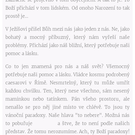
Boží přichází v tom lidském. Od onoho Narození to tak
prostě je...
V Ježíšovi přišel Bůh mezi nás jako jeden z nás. Ne, jako
bohatý a mocný příbuzný, který nám vyřeší naše
problémy. Přichází jako náš bližní, který potřebuje naši
pomoc a lásku.
Co to jen znamená pro nás a náš svět? Všemocný
potřebuje naši pomoc a lásku. Vládce kosmu podrobený
caesarovi v Římě. Nesmrtelný, který tu může umřít
každou chvilku. Ten, který nese všechno, sám nesený
maminkou nebo tatínkem. Pán všeho prostoru, ale
nenašlo se pro něj jiné místo ve chlévě. To jsou ty
vánoční paradoxy. Naše hlava "to nebere". Možná nás
to pobuřuje a štve, že to není podle našich
představ. Že tomu nerozumíme. Ach, ty Boží paradoxy!