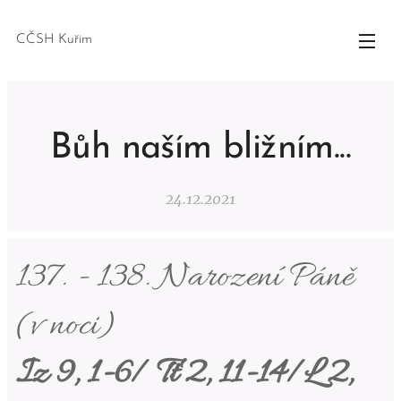
CČSH Kuřim
Bůh naším bližním...
24.12.2021
137. - 138. Narození Páně
(v noci)
Iz 9, 1-6/ Tt 2, 11-14/L 2,