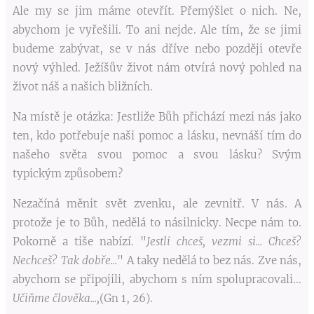
Ale my se jim máme otevřít. Přemýšlet o nich. Ne,
abychom je vyřešili. To ani nejde. Ale tím, že se jimi
budeme zabývat, se v nás dříve nebo později otevře
nový výhled. Ježíšův život nám otvírá nový pohled na
život náš a našich bližních.
Na místě je otázka: Jestliže Bůh přichází mezi nás jako
ten, kdo potřebuje naši pomoc a lásku, nevnáší tím do
našeho světa svou pomoc a svou lásku? Svým
typickým způsobem?
Nezačíná měnit svět zvenku, ale zevnitř. V nás. A
protože je to Bůh, nedělá to násilnicky. Necpe nám to.
Pokorně a tiše nabízí. "
Jestli chceš, vezmi si... Chceš?
Nechceš? Tak dobře...
" A taky nedělá to bez nás. Zve nás,
abychom se připojili, abychom s ním spolupracovali...
Učiňme člověka...,
(Gn 1, 26).