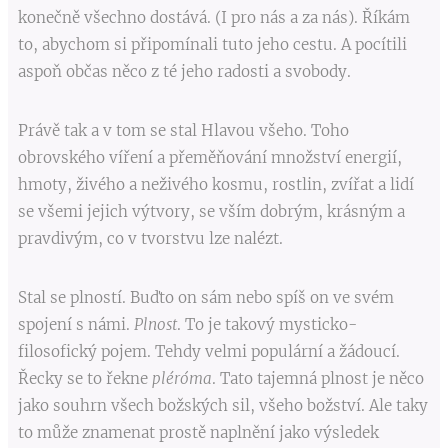
konečně všechno dostává. (I pro nás a za nás). Říkám
to, abychom si připomínali tuto jeho cestu. A pocítili
aspoň občas něco z té jeho radosti a svobody.
Právě tak a v tom se stal Hlavou všeho. Toho
obrovského víření a přeměňování množství energií,
hmoty, živého a neživého kosmu, rostlin, zvířat a lidí
se všemi jejich výtvory, se vším dobrým, krásným a
pravdivým, co v tvorstvu lze nalézt.
Stal se plností. Buďto on sám nebo spíš on ve svém
spojení s námi.
Plnost
. To je takový mysticko-
filosofický pojem. Tehdy velmi populární a žádoucí.
Řecky se to řekne
pléróma
. Tato tajemná plnost je něco
jako souhrn všech božských sil, všeho božství. Ale taky
to může znamenat prostě naplnění jako výsledek