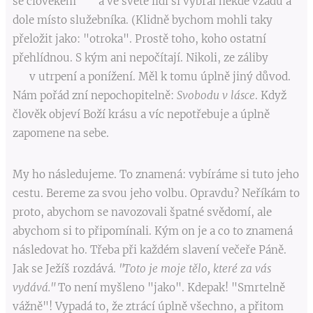
se člověkem a ve světě lidí si vybral někde vzadu a
dole místo služebníka. (Klidně bychom mohli taky
přeložit jako: "otroka". Prostě toho, koho ostatní
přehlídnou. S kým ani nepočítají. Nikoli, ze záliby
v utrpení a ponížení. Měl k tomu úplně jiný důvod.
Nám pořád zní nepochopitelně:
Svobodu v lásce
. Když
člověk objeví Boží krásu a víc nepotřebuje a úplně
zapomene na sebe.
My ho následujeme. To znamená: vybíráme si tuto jeho
cestu. Bereme za svou jeho volbu. Opravdu? Neříkám to
proto, abychom se navozovali špatné svědomí, ale
abychom si to připomínali. Kým on je a co to znamená
následovat ho. Třeba při každém slavení večeře Páně.
Jak se Ježíš rozdává.
"Toto je moje tělo, které za vás
vydává."
To není myšleno "jako". Kdepak! "Smrtelně
vážně"! Vypadá to, že ztrácí úplně všechno, a přitom