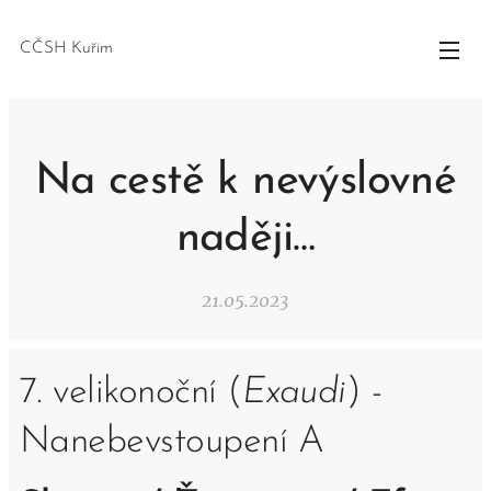
CČSH Kuřim
Na cestě k nevýslovné
naději…
21.05.2023
7. velikonoční (
Exaudi
) -
Nanebevstoupení A