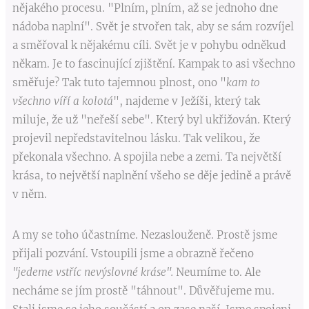
nějakého procesu. "Plním, plním, až se jednoho dne
nádoba naplní". Svět je stvořen tak, aby se sám rozvíjel
a směřoval k nějakému cíli. Svět je v pohybu odněkud
někam. Je to fascinující zjištění. Kampak to asi všechno
směřuje? Tak tuto tajemnou plnost, ono "
kam to
všechno víří a kolotá
", najdeme v Ježíši, který tak
miluje, že už "neřeší sebe". Který byl ukřižován. Který
projevil nepředstavitelnou lásku. Tak velikou, že
překonala všechno. A spojila nebe a zemi. Ta největší
krása, to největší naplnění všeho se děje jedině a právě
v něm.
A my se toho účastníme. Nezaslouženě. Prostě jsme
přijali pozvání. Vstoupili jsme a obrazně řečeno
"jedeme vstříc nevýslovné kráse".
Neumíme to. Ale
necháme se jím prostě "táhnout". Důvěřujeme mu.