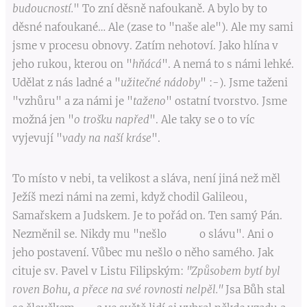
budoucností.
" To zní děsně nafoukaně. A bylo by to
děsné nafoukané… Ale (zase to "naše ale"). Ale my sami
jsme v procesu obnovy. Zatím nehotoví. Jako hlína v
jeho rukou, kterou on "
hňácá
". A nemá to s námi lehké.
Udělat z nás ladné a "
užitečné nádoby
" :-). Jsme taženi
"vzhůru" a za námi je "
taženo
" ostatní tvorstvo. Jsme
možná jen "
o trošku napřed
". Ale taky se o to víc
vyjevují "
vady na naší kráse
".
To místo v nebi, ta velikost a sláva, není jiná než měl
Ježíš mezi námi na zemi, když chodil Galileou,
Samařskem a Judskem. Je to pořád on. Ten samý Pán.
Nezměnil se. Nikdy mu "nešlo o slávu". Ani o
jeho postavení. Vůbec mu nešlo o něho samého. Jak
cituje sv. Pavel v Listu Filipským:
"Způsobem bytí byl
roven Bohu, a přece na své rovnosti nelpěl."
Jsa Bůh stal