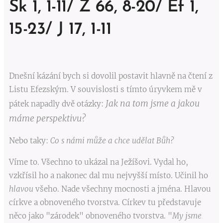
Sk 1, 1-11/ Ž 66, 8-20/ Ef 1,
15-23/ J 17, 1-11
Dnešní kázání bych si dovolil postavit hlavně na čtení z
Listu Efezským. V souvislosti s tímto úryvkem mě v
Jak na tom jsme a jakou
pátek napadly dvě otázky:
máme perspektivu?
Nebo taky:
Co s námi může a chce udělat Bůh?
Víme to. Všechno to ukázal na Ježíšovi. Vydal ho,
vzkřísil ho a nakonec dal mu nejvyšší místo. Učinil ho
hlavou
všeho. Nade všechny mocnosti a jména. Hlavou
církve a obnoveného tvorstva. Církev tu představuje
něco jako "zárodek" obnoveného tvorstva. "
My jsme