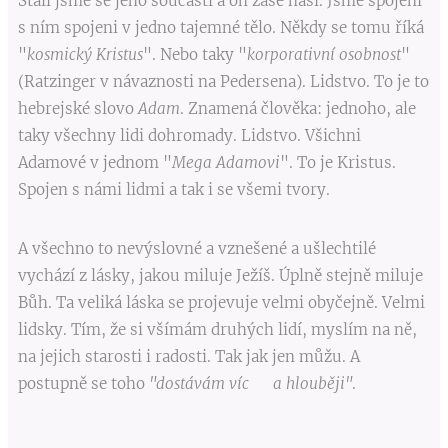
Stali jsme se jeho součástí a on zase naší. Jsme spojeni
s ním spojeni v jedno tajemné tělo. Někdy se tomu říká
"
kosmický Kristus
". Nebo taky "
korporativní osobnost
"
(Ratzinger v návaznosti na Pedersena). Lidstvo. To je to
hebrejské slovo
Adam
. Znamená člověka: jednoho, ale
taky všechny lidi dohromady. Lidstvo. Všichni
Adamové v jednom "
Mega Adamovi
". To je Kristus.
Spojen s námi lidmi a tak i se všemi tvory.
A všechno to nevýslovné a vznešené a ušlechtilé
vychází z lásky, jakou miluje Ježíš. Úplně stejně miluje
Bůh. Ta veliká láska se projevuje velmi obyčejně. Velmi
lidsky. Tím, že si všímám druhých lidí, myslím na ně,
na jejich starosti i radosti. Tak jak jen můžu. A
postupně se toho
"dostávám víc a hlouběji"
.