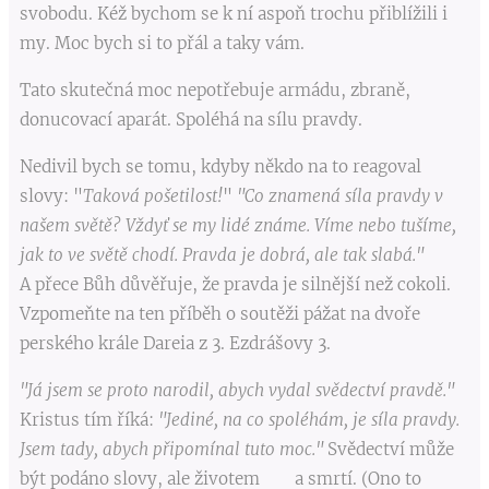
svobodu. Kéž bychom se k ní aspoň trochu přiblížili i
my. Moc bych si to přál a taky vám.
Tato skutečná moc nepotřebuje armádu, zbraně,
donucovací aparát. Spoléhá na sílu pravdy.
Nedivil bych se tomu, kdyby někdo na to reagoval
slovy: "
Taková pošetilost!
"
"Co znamená síla pravdy v
našem světě? Vždyť se my lidé známe. Víme nebo tušíme,
jak to ve světě chodí. Pravda je dobrá, ale tak slabá."
A přece Bůh důvěřuje, že pravda je silnější než cokoli.
Vzpomeňte na ten příběh o soutěži pážat na dvoře
perského krále Dareia z 3. Ezdrášovy 3.
"Já jsem se proto narodil, abych vydal svědectví pravdě."
Kristus tím říká:
"Jediné, na co spoléhám, je síla pravdy.
Jsem tady, abych připomínal tuto moc."
Svědectví může
být podáno slovy, ale životem a smrtí. (Ono to