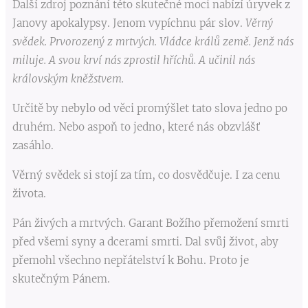
Další zdroj poznání této skutečné moci nabízí úryvek z
Janovy apokalypsy. Jenom vypíchnu pár slov.
Věrný
svědek. Prvorozený z mrtvých. Vládce králů země. Jenž nás
miluje. A svou krví nás zprostil hříchů. A učinil nás
královským kněžstvem.
Určitě by nebylo od věci promýšlet tato slova jedno po
druhém. Nebo aspoň to jedno, které nás obzvlášť
zasáhlo.
Věrný svědek si stojí za tím, co dosvědčuje. I za cenu
života.
Pán živých a mrtvých. Garant Božího přemožení smrti
před všemi syny a dcerami smrti. Dal svůj život, aby
přemohl všechno nepřátelství k Bohu. Proto je
skutečným Pánem.