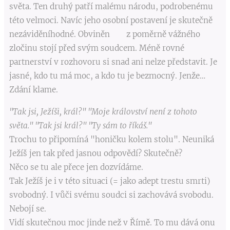
světa. Ten druhý patří malému národu, podrobenému
této velmoci. Navíc jeho osobní postavení je skutečně
nezáviděníhodné. Obviněn z poměrně vážného
zločinu stojí před svým soudcem. Méně rovné
partnerství v rozhovoru si snad ani nelze představit. Je
jasné, kdo tu má moc, a kdo tu je bezmocný. Jenže…
Zdání klame.
"Tak jsi, Ježíši, král?" "Moje království není z tohoto
světa." "Tak jsi král?" "Ty sám to říkáš."
Trochu to připomíná "honičku kolem stolu". Neuniká
Ježíš jen tak před jasnou odpovědí? Skutečně?
Něco se tu ale přece jen dozvídáme.
Tak Ježíš je i v této situaci (= jako adept trestu smrti)
svobodný. I vůči svému soudci si zachovává svobodu.
Nebojí se.
Vidí skutečnou moc jinde než v Římě. To mu dává onu