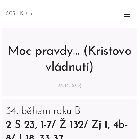
CČSH Kuřim
Moc pravdy… (Kristovo
vládnutí)
24.11.2024
34. během roku B
2 S 23, 1-7/ Ž 132/ Zj 1, 4b-