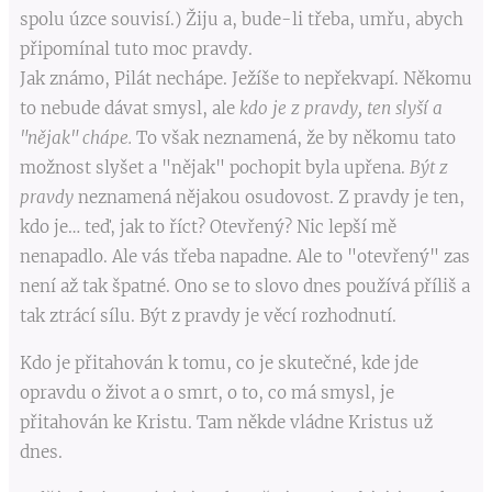
spolu úzce souvisí.) Žiju a, bude-li třeba, umřu, abych
připomínal tuto moc pravdy.
Jak známo, Pilát nechápe. Ježíše to nepřekvapí. Někomu
to nebude dávat smysl, ale
kdo je z pravdy, ten slyší a
"nějak" chápe.
To však neznamená, že by někomu tato
možnost slyšet a "nějak" pochopit byla upřena.
Být z
pravdy
neznamená nějakou osudovost. Z pravdy je ten,
kdo je… teď, jak to říct? Otevřený? Nic lepší mě
nenapadlo. Ale vás třeba napadne. Ale to "otevřený" zas
není až tak špatné. Ono se to slovo dnes používá příliš a
tak ztrácí sílu. Být z pravdy je věcí rozhodnutí.
Kdo je přitahován k tomu, co je skutečné, kde jde
opravdu o život a o smrt, o to, co má smysl, je
přitahován ke Kristu. Tam někde vládne Kristus už
dnes.