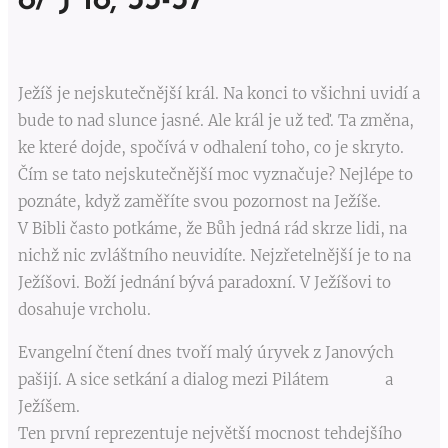
8/ J 18, 33-37
Ježíš je nejskutečnější král. Na konci to všichni uvidí a
bude to nad slunce jasné. Ale král je už teď. Ta změna,
ke které dojde, spočívá v odhalení toho, co je skryto.
Čím se tato nejskutečnější moc vyznačuje? Nejlépe to
poznáte, když zaměříte svou pozornost na Ježíše.
V Bibli často potkáme, že Bůh jedná rád skrze lidi, na
nichž nic zvláštního neuvidíte. Nejzřetelnější je to na
Ježíšovi. Boží jednání bývá paradoxní. V Ježíšovi to
dosahuje vrcholu.
Evangelní čtení dnes tvoří malý úryvek z Janových
pašijí. A sice setkání a dialog mezi Pilátem a
Ježíšem.
Ten první reprezentuje největší mocnost tehdejšího