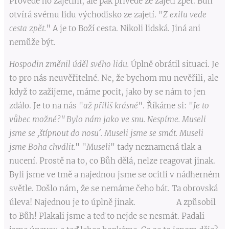
Provede ho zajetím, ale pak přivede ze zajetí zpět. Bůh
otvírá svému lidu východisko ze zajetí. "
Z exilu vede
cesta zpět.
" A je to Boží cesta. Nikoli lidská. Jiná ani
nemůže být.
Hospodin změnil úděl svého lidu.
Úplně obrátil situaci. Je
to pro nás neuvěřitelné. Ne, že bychom mu nevěřili, ale
když to zažijeme, máme pocit, jako by se nám to jen
zdálo. Je to na nás "
až příliš krásné
". Říkáme si: "
Je to
vůbec možné?" Bylo nám jako ve snu. Nespíme. Museli
jsme se ,štípnout do nosu´. Museli jsme se smát. Museli
jsme Boha chválit.
" "
Museli
" tady neznamená tlak a
nucení. Prostě na to, co Bůh dělá, nelze reagovat jinak.
Byli jsme ve tmě a najednou jsme se ocitli v nádherném
světle. Došlo nám, že se nemáme čeho bát. Ta obrovská
úleva! Najednou je to úplně jinak. A způsobil
to Bůh! Plakali jsme a teď to nejde se nesmát. Padali