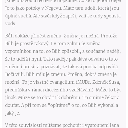
jsme únavou a teď lehce hopkáme. Co se to jenom děje?
Je to jako potoky v Negevu. Máte tam údolí, která jsou
úplně suchá. Ale stačí když zaprší, valí se tudy spousta
vody.
Bůh dokáže přinést změnu. Změna je možná. Protože
Bůh je prostě takový. I v tom žalmu je změna
vzpomínkou na to, co Bůh způsobil, a současně nadějí,
že to udělá i nyní. Tato naděje pak dává odvahu o tuto
změnu i prosit a poznávat, že taková prosba odpovídá
Boží vůli. Bůh miluje změnu. Změna, dobrá změna je
možná. To je vlastně evangelium (MUDr. Zdeněk Susa,
přednáška v rámci diecézního vzdělávání). Může to být
jinak. Může se to obrátit k dobrému. To smíme čekat a
doufat. A při tom se "opíráme" o to, co Bůh vykonal a
jaký je.
V této souvislosti můžeme pochopit i vystoupení Jana