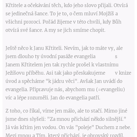
Křtitele a očekávání těch, kdo jeho slovo přijali. Otvírá
se jedinečná šance. To je to, o čem mluví Mojžíš a
všichni proroci. Pořád žijeme v této chvíli, kdy Bůh
otvírá své šance. A my se jich smíme chopit.
Ještě něco k Janu Křtiteli. Nevím, jak to máte vy, ale
jsem dlouho ty úvodní pasáže evangelia s
Janem Křtitelem jen tak rychle prošel k vlastnímu
Ježíšovu příběhu. Asi tak jako přeskakujeme v knize
úvod a spěcháme "k jádru věci". Avšak Jan uvádí do
evangelia. Připravuje nás, abychom mu (=evangeliu)
víc a lépe rozuměli. Jan do evangelia patří.
Z toho, co říkal, víme jen málo, ale to stačí. Mimo jiné
jsme dnes slyšeli: "Za mnou přichází někdo silnější."
Já vás křtím jen vodou. On vás "poleje" Duchem z nebe.
Mezi mnou a Tím, který přichází, je obrovský rozdíl.