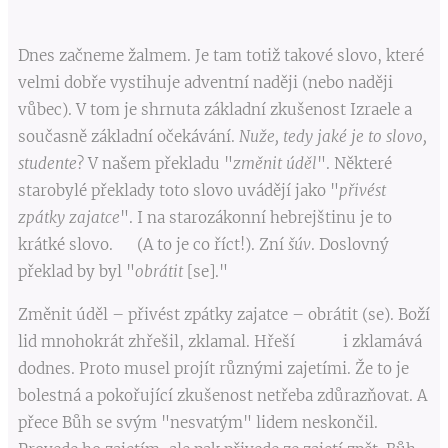
Dnes začneme žalmem. Je tam totiž takové slovo, které
velmi dobře vystihuje adventní naději (nebo naději
vůbec). V tom je shrnuta základní zkušenost Izraele a
současně základní očekávání.
Nuže, tedy jaké je to slovo,
studente
? V našem překladu "
změnit úděl
". Některé
starobylé překlady toto slovo uvádějí jako "
přivést
zpátky zajatce
". I na starozákonní hebrejštinu je to
krátké slovo. (A to je co říct!). Zní
šúv
. Doslovný
překlad by byl "
obrátit
[se]."
Změnit úděl – přivést zpátky zajatce – obrátit (se). Boží
lid mnohokrát zhřešil, zklamal. Hřeší i zklamává
dodnes. Proto musel projít různými zajetími. Že to je
bolestná a pokořující zkušenost netřeba zdůrazňovat. A
přece Bůh se svým "nesvatým" lidem neskončil.