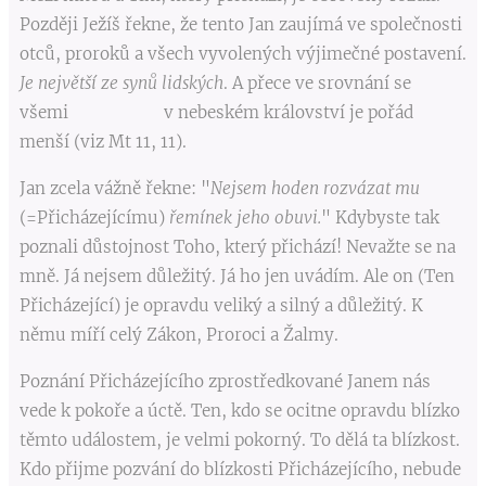
Později Ježíš řekne, že tento Jan zaujímá ve společnosti
otců, proroků a všech vyvolených výjimečné postavení.
Je největší ze synů lidských
. A přece ve srovnání se
všemi v nebeském království je pořád
menší (viz Mt 11, 11).
Jan zcela vážně řekne: "
Nejsem hoden rozvázat mu
(=Přicházejícímu)
řemínek jeho obuvi.
" Kdybyste tak
poznali důstojnost Toho, který přichází! Nevažte se na
mně. Já nejsem důležitý. Já ho jen uvádím. Ale on (Ten
Přicházející) je opravdu veliký a silný a důležitý. K
němu míří celý Zákon, Proroci a Žalmy.
Poznání Přicházejícího zprostředkované Janem nás
vede k pokoře a úctě. Ten, kdo se ocitne opravdu blízko
těmto událostem, je velmi pokorný. To dělá ta blízkost.
Kdo přijme pozvání do blízkosti Přicházejícího, nebude