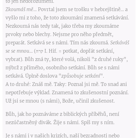
to jen nedorozumění.
Zkoumáš mě
… Povrtal jsem se trošku v hebrejštině… a
vyšlo mi z toho, že toto zkoumání znamená setkávání.
Nezkoumá nás tedy tak, jako třeba my zkoumáme
prvoky nebo blechy. Nejsme pro něho předmět,
preparát. Setkává se s námi. Tím nás zkoumá.
Setkáváš
se se mnou
… (קרה I. Hif. = potkat, dopřát setkání,
vybrat). Bůh zná ty, které volá, nikoli "z druhé ruky",
nýbrž z přímého, osobního setkání. Bůh se s námi
setkává. Úplně doslova "
způsobuje setkání
".
A to druhé: Znáš mě. Taky: Poznal jsi mě. To snad ani
nepotřebuje výklad. Znamená to zkušenostní poznání.
Už jsi se mnou (s námi), Bože, učinil zkušenost.
Bůh, jak ho poznáváme z biblických příběhů, není
nezúčastněný divák. Žije s námi. Spíš my s ním.
Je s námi i v našich krizích, naší bezradnosti nebo