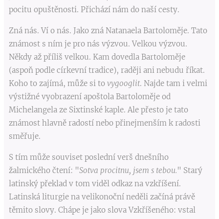
pocitu opuštěnosti. Přichází nám do naší cesty.
Zná nás. Ví o nás. Jako zná Natanaela Bartoloměje. Tato
známost s ním je pro nás výzvou. Velkou výzvou.
Někdy až příliš velkou. Kam dovedla Bartoloměje
(aspoň podle církevní tradice), raději ani nebudu říkat.
Koho to zajímá, může si to
vygooglit
. Najde tam i velmi
výstižné vyobrazení apoštola Bartoloměje od
Michelangela ze Sixtinské kaple. Ale přesto je tato
známost hlavně radostí nebo přinejmenším k radosti
směřuje.
S tím může souviset poslední verš dnešního
žalmického čtení: "
Sotva procitnu, jsem s tebou.
" Starý
latinský překlad v tom viděl odkaz na vzkříšení.
Latinská liturgie na velikonoční neděli začíná právě
těmito slovy. Chápe je jako slova Vzkříšeného: vstal