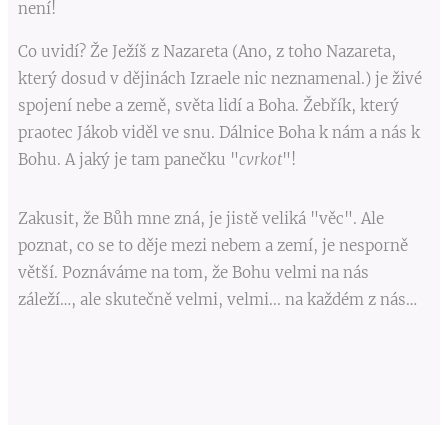
není!
Co uvidí? Že Ježíš z Nazareta (Ano, z toho Nazareta,
který dosud v dějinách Izraele nic neznamenal.) je živé
spojení nebe a země, světa lidí a Boha. Žebřík, který
praotec Jákob viděl ve snu. Dálnice Boha k nám a nás k
Bohu. A jaký je tam panečku "
cvrkot
"!
Zakusit, že Bůh mne zná, je jistě veliká "věc". Ale
poznat, co se to děje mezi nebem a zemí, je nesporně
větší. Poznáváme na tom, že Bohu velmi na nás
záleží…, ale skutečně velmi, velmi... na každém z nás…