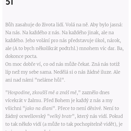
51
Bůh zasahuje do života lidí. Volá na ně. Aby bylo jasná:
Na nás. Na každého z nás. Na každého jinak, ale na
každého. Jeho volání pro nás představuje úkol, nárok,
ale (A to bych několikrát podtrhl.) mnohem víc dar. Ba,
dokonce pocta.
On moc dobře ví, co od nás může čekat. Zná nás totiž
líp než my sebe sama. Nedělá si o nás žádné iluze. Ale
ani nad námi "neláme hůl".
"
Hospodine, zkoušíš mě a znáš mě
," zaznělo dnes
vícekrát v žalmu. Před Bohem je každý z nás a my
všichni "
jako na dlani
". Přece to není děsivé. Není to
žádný orwellovský "
velký bratr
", který nás vidí. Pokud
to tak někdo vidí (a může to tak pochopitelně vidět), je