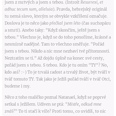
jsem z mrtvých a jsem s tebou. (Introit
Resurrexi, et
adhuc tecum sum, alleluia
). Pravda, hebrejský originál
tu nemá slovo, kterým se obvykle vzkříšení označuje.
Doslova je to něco jako
přečkal jsem léto
(čas suchopáru
a smrti). Anebo taky: "Když skončím, ještě jsem s
tebou." Všechno je, když se do toho ponoříme, krásné a
nesmírně nadějné. Tam to všechno směřuje. "Pořád
jsem s tebou. Nikdo a nic mne nezbaví tvé přítomnosti.
Neztratím se ti." Až dojdu úplně na konec své cesty,
pořád jsem s tebou. S tebou. Kdo je tu oním "TY"? No,
kdo asi? :-) To je trvalá radost a trvalý život, být tváří v
tvář tomuto TY. Tak jako je Ježíš pořád tváří v tvář Otci,
budeme i my.
Něco z toho maličko poznal Natanael, když se poprvé
setkal s Ježíšem. Udiven se ptá: "
Mistře, odkud mne
znáš?
" To ti stačí k víře? Proti tomu, co uvidíš, to nic