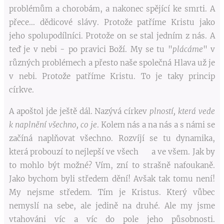
problémům a chorobám, a nakonec spějící ke smrti. A
přece... dědicové slávy. Protože patříme Kristu jako
jeho spolupodílníci. Protože on se stal jedním z nás. A
teď je v nebi - po pravici Boží. My se tu "
plácáme
" v
různých problémech a přesto naše společná Hlava už je
v nebi. Protože patříme Kristu. To je taky princip
církve.
A apoštol jde ještě dál. Nazývá církev
plností, která vede
k naplnění všechno, co je
. Kolem nás a na nás a s námi se
začíná naplňovat všechno. Rozvíjí se tu dynamika,
která probouzí to nejlepší ve všech a ve všem. Jak by
to mohlo být možné? Vím, zní to strašně nafoukaně.
Jako bychom byli středem dění! Avšak tak tomu není!
My nejsme středem. Tím je Kristus. Který vůbec
nemyslí na sebe, ale jedině na druhé. Ale my jsme
vtahováni víc a víc do pole jeho působnosti.