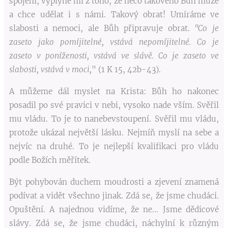
spojeni, vyplyne mi z toho, že něco takového Bůh může
a chce udělat i s námi. Takový obrat! Umíráme ve
slabosti a nemoci, ale Bůh připravuje obrat.
"Co je
zaseto jako pomíjitelné, vstává nepomíjitelné. Co je
zaseto v poníženosti, vstává ve slávě. Co je zaseto ve
slabosti, vstává v moci,
" (1 K 15, 42b-43).
A můžeme dál myslet na Krista: Bůh ho nakonec
posadil po své pravici v nebi, vysoko nade vším. Svěřil
mu vládu. To je to nanebevstoupení. Svěřil mu vládu,
protože ukázal největší lásku. Nejmíň myslí na sebe a
nejvíc na druhé. To je nejlepší kvalifikaci pro vládu
podle Božích měřítek.
Být pohybován duchem moudrosti a zjevení znamená
podívat a vidět všechno jinak. Zdá se, že jsme chudáci.
Opuštění. A najednou vidíme, že ne... Jsme dědicové
slávy. Zdá se, že jsme chudáci, náchylní k různým