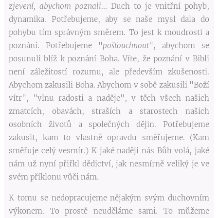
zjevení, abychom poznali
... Duch to je vnitřní pohyb,
dynamika. Potřebujeme, aby se naše mysl dala do
pohybu tím správným směrem. To jest k moudrosti a
poznání. Potřebujeme "
pošťouchnout
", abychom se
posunuli blíž k poznání Boha. Víte, že poznání v Bibli
není záležitostí rozumu, ale především zkušenosti.
Abychom zakusili Boha. Abychom v sobě zakusili "Boží
vítr", "vlnu radosti a naděje", v těch všech našich
zmatcích, obavách, straších a starostech našich
osobních životů a společných dějin. Potřebujeme
zakusit, kam to vlastně opravdu směřujeme. (Kam
směřuje celý vesmír.) K jaké naději nás Bůh volá, jaké
nám už nyní přiřkl dědictví, jak nesmírně veliký je ve
svém příklonu vůči nám.
K tomu se nedopracujeme nějakým svým duchovním
výkonem. To prostě neuděláme sami. To můžeme