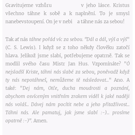
Gravitujeme vzhůru v jeho lásce. Kristus
všechno táhne k sobě a k naplnění. To je smysl
nanebevstoupení. On je v nebi a táhne nás za sebou!
Tak ať nás
táhne pořád víc za sebou.
"Dál a dál, výš a výš
"
(C. S. Lewis). I když se z toho někdy člověku zatočí
hlava. Jelikož jsme slabí, potřebujeme opatrně. Tak se
modlil svého času Mistr Jan Hus. Vzpomínáte? "
Ó
nejsladší Kriste, táhni nás slabé za sebou, poněvadž když
ty nás nepotáhneš, nemůžeme tě následovat...
" Ano. A
také: "
Dej nám, Otče, ducha moudrosti a poznání,
abychom osvíceným vnitřním zrakem viděl k jaké naději
nás voláš... Dávej nám pocítit nebe a jeho přitažlivost...
Táhni nás. Ale pamatuj, jak jsme slabí :-)... prosíme
opatrně :-)"
. Amen.