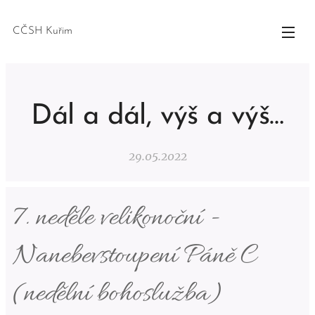
CČSH Kuřim
Dál a dál, výš a výš…
29.05.2022
7. neděle velikonoční -
Nanebevstoupení Páně C
(nedělní bohoslužba)