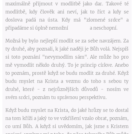
maximálně přijmout v modlitbě jako dar. Takové té
modlitbě, kdy člověk ani neví, jak to říct a kdy se
doslova padá na ústa. Kdy má "zlomené srdce" a
připadáme si úplně nemožní a neschopní.
Možná by bylo nejlepší modlit se za sebe navzájem. Za
ty druhé, aby poznali, k jaké naději je Bůh volá. Nejspíš
si toto poznání "nevymodlím sám". Ale může ho pro
mě vymodlit někdo druhý. To je princip církve. Anebo
to poznám, prostě když se budu modlit za druhé. Když
budu myslet na Krista a vezmu do toho s sebou ty
druhé, které - z nejrůznějších důvodů - nosím ve
svém srdci, poznám tu správnou perspektivu.
Když budu myslet na Krista, do jaké hrůzy se to dostal
na tom kříži a jaký to ve vzkříšení vzalo obrat, poznám,
co umí Bůh. A když si uvědomím, jak jsme s Kristem