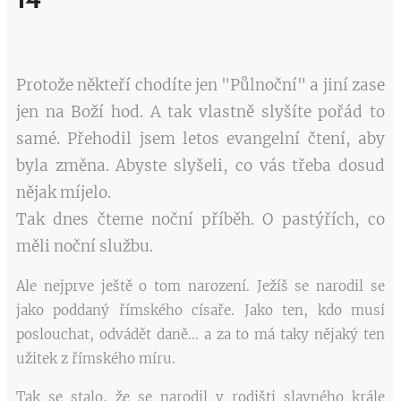
14
Protože někteří chodíte jen "Půlnoční" a jiní zase
jen na Boží hod. A tak vlastně slyšíte pořád to
samé. Přehodil jsem letos evangelní čtení, aby
byla změna. Abyste slyšeli, co vás třeba dosud
nějak míjelo.
Tak dnes čteme noční příběh. O pastýřích, co
měli noční službu.
Ale nejprve ještě o tom narození. Ježíš se narodil se
jako poddaný římského císaře. Jako ten, kdo musí
poslouchat, odvádět daně... a za to má taky nějaký ten
užitek z římského míru.
Tak se stalo, že se narodil v rodišti slavného krále