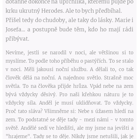
dotáhne dokonce na uprchlíka, kterému půjde po
krku ukrutný Herodes. Ale to bych předbíhal.
Přišel tedy do chudoby, ale taky do lásky. Marie i
Josefa... a postupně bude těm, kdo ho mají rádi
přibývat.
Nevíme, jestli se narodil v noci, ale většinou si to
myslíme. To podle toho příběhu o pastýřích. To se stalo
v noci. Měli jakousi noční službu. A dělali to, co tak
člověk dělá na noční. A najednou světlo. Strašně moc
světla. To na člověka přijde hrůza. Vpád nebe na zem
bývá vždycky děsivý. Pro naši křehkou náturu je to
vždycky síla. Anděl je musí uklidňovat. To vždycky.
Proč tato sláva? Všimněme si: Nebe s úžasem hledí na
zem. To podstatné se děje tady - mezi námi - v tomto
světě. Andělé sedí ve hledišti, ale my jsme na jevišti a
"hrajeme". Tady se to děje. Nikdy jsme netušili, jak je