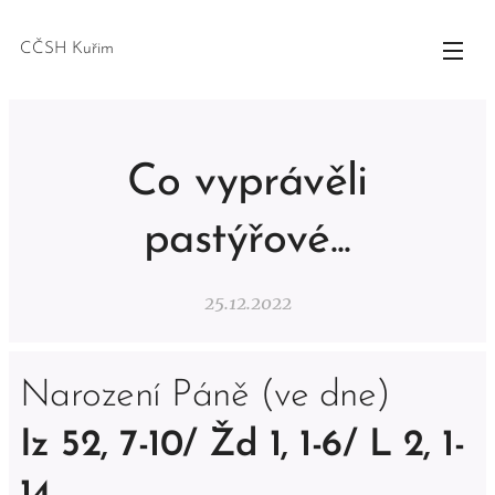
CČSH Kuřim
Co vyprávěli
pastýřové...
25.12.2022
Narození Páně (ve dne)
Iz 52, 7-10/ Žd 1, 1-6/ L 2, 1-