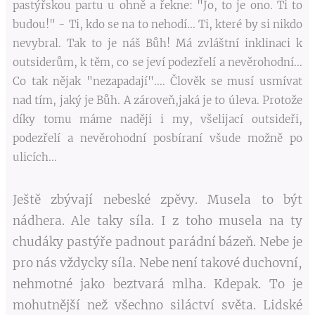
pastýřskou partu u ohně a řekne: "Jo, to je ono. Ti to
budou!" - Ti, kdo se na to nehodí... Ti, které by si nikdo
nevybral. Tak to je náš Bůh! Má zvláštní inklinaci k
outsiderům, k těm, co se jeví podezřelí a nevěrohodní...
Co tak nějak "nezapadají".... Člověk se musí usmívat
nad tím, jaký je Bůh. A zároveň,jaká je to úleva. Protože
díky tomu máme naději i my, všelijací outsideři,
podezřelí a nevěrohodní posbíraní všude možně po
ulicích...
Ještě zbývají nebeské zpěvy. Musela to být
nádhera. Ale taky síla. I z toho musela na ty
chudáky pastýře padnout parádní bázeň. Nebe je
pro nás vždycky síla. Nebe není takové duchovní,
nehmotné jako beztvará mlha. Kdepak. To je
mohutnější než všechno siláctví světa. Lidské