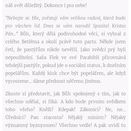
náš svět důležitý. Dokonce i pro nebe!
"Nebojte se. Hle, zvěstuji vám velikou radost, která bude
pro všechen lid. Dnes se vám narodil Spasitel Kristus
Pán..."
Bůh, který dělá podivuhodné věci, si vybral z
celého Betléma a okolí právě tuto partu. Někde jsem
četl, že pastýřům nikdo nevěřil. Jako svědci prý byli
nepoužitelní. Saša Flek ve své Parabibli přirovnává
tehdejší pastýře, pokud jde o sociální status, k dnešním
popelářům. Každý kluk chce být popelářem, ale když
vyrosteme... dáme přednost něčemu jinému.
Zkuste si představit, jak Bůh spokojený s tím, jak to
všechno udělal, si říká: A kdo bude prvním svědkem
toho všeho? Kněží? Kdepak! Zákoníci? Ne, ne...
Úředníci? Pan starosta? Nějaký ministr? Nějaký
významný byznysmen? Všechno vedle! A pak uvidí tu