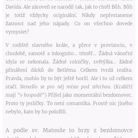
Davida. Ale zároveň se narodil tak, jak to chtěl Bůh. Bůh
je totiž vždycky originální. Nikdy nepřestaneme
žasnout nad jeho nápady. Co on všechno dovede
vymyslet?
V rodiště slavného krále, a přece v provizoriu, v
chudobě, samotě a inkognito... téměř... Žádná vánoční
idyla se nekonala. Žádné rolničky, světýlka... žádné
přinášení dárků do Betléma. Celkem tvrdá realita.
Pravda, mohlo by to být ještě horší. Ale i to už celkem
stačí.
Nenašlo se pro něj místo pod střechou.
(Kraličtí
mají "
v hospodě
") Přišel jako momentální bezdomovec.
Proto ty jesličky. To není romantika. Prostě nic jiného
nebylo, kam by ho položili.
A podle sv. Matouše to brzy z bezdomovce