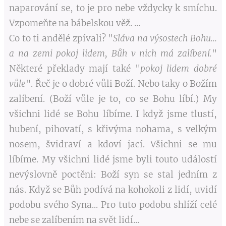
naparování se, to je pro nebe vždycky k smíchu.
Vzpomeňte na bábelskou věž. ...
Co to ti andělé zpívali? "
Sláva na výsostech Bohu...
a na zemi pokoj lidem, Bůh v nich má zalíbení.
"
Některé překlady mají také "
pokoj lidem dobré
vůle
". Řeč je o dobré vůli Boží. Nebo taky o Božím
zalíbení. (Boží vůle je to, co se Bohu líbí.) My
všichni lidé se Bohu líbíme. I když jsme tlustí,
hubení, pihovatí, s křivýma nohama, s velkým
nosem, švidraví a kdoví jací. Všichni se mu
líbíme. My všichni lidé jsme byli touto událostí
nevýslovně poctěni: Boží syn se stal jedním z
nás. Když se Bůh podívá na kohokoli z lidí, uvidí
podobu svého Syna... Pro tuto podobu shlíží celé
nebe se zalíbením na svět lidí...