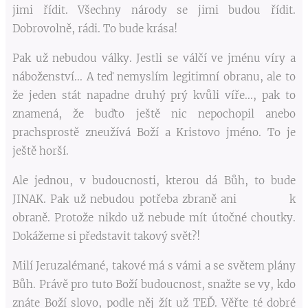
jimi řídit. Všechny národy se jimi budou řídit.
Dobrovolně, rádi. To bude krása!
Pak už nebudou války. Jestli se válčí ve jménu víry a
náboženství... A teď nemyslím legitimní obranu, ale to
že jeden stát napadne druhý prý kvůli víře..., pak to
znamená, že buďto ještě nic nepochopil anebo
prachsprostě zneužívá Boží a Kristovo jméno. To je
ještě horší.
Ale jednou, v budoucnosti, kterou dá Bůh, to bude
JINAK. Pak už nebudou potřeba zbraně ani k
obraně. Protože nikdo už nebude mít útočné choutky.
Dokážeme si představit takový svět?!
Milí Jeruzalémané, takové má s vámi a se světem plány
Bůh. Právě pro tuto Boží budoucnost, snažte se vy, kdo
znáte Boží slovo, podle něj žít už TEĎ. Věřte té dobré