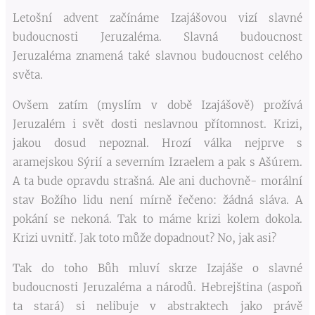
Letošní advent začínáme Izajášovou vizí slavné
budoucnosti Jeruzaléma. Slavná budoucnost
Jeruzaléma znamená také slavnou budoucnost celého
světa.
Ovšem zatím (myslím v době Izajášově) prožívá
Jeruzalém i svět dosti neslavnou přítomnost. Krizi,
jakou dosud nepoznal. Hrozí válka nejprve s
aramejskou Sýrií a severním Izraelem a pak s Ašúrem.
A ta bude opravdu strašná. Ale ani duchovně- morální
stav Božího lidu není mírně řečeno: žádná sláva. A
pokání se nekoná. Tak to máme krizi kolem dokola.
Krizi uvnitř. Jak toto může dopadnout? No, jak asi?
Tak do toho Bůh mluví skrze Izajáše o slavné
budoucnosti Jeruzaléma a národů. Hebrejština (aspoň
ta stará) si nelibuje v abstraktech jako právě