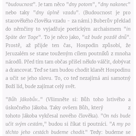
"
budoucnost
". Je tam něco "
dny potom
", "
dny nakonec
"
nebo taky "
dny úplně vzadu
". (Budoucnost je pro
starověkého člověka vzadu - za námi.) Buberův překlad
do němčiny to vyjadřuje poetickým archaismem "
in
Späte der Tage
". To je něco jako, "
až bude pozdě dnů
".
Prostě, až přijde ten čas, Hospodin způsobí, že
Jeruzalém se stane touženým cílem poutníků z mnoha
národů. Před tím tam občas přišel někdo válčit, dobývat
a drancovat. Teď se tam budou chodit klanět Hospodinu
a učit se jeho slovu. To, co teď nezajímá ani samotný
Boží lid, bude zajímat celý svět.
"
Bůh Jákobův...
" (Všimněte si: Bůh toho lstivého a
úskočného Jákoba. Taky ovšem Bůh, který z
tohoto Jákoba vykřesal nového člověka). "
On nás bude
učit svým cestám
," budou si říkat ti poutníci. "
A my po
těchto jeho cestách budeme chodit.
" Tedy: budeme se