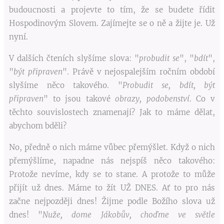
budoucnosti a projevte to tím, že se budete řídit
Hospodinovým Slovem. Zajímejte se o ně a žijte je. Už
nyní.
V dalších čteních slyšíme slova: "
probudit se
", "
bdít
",
"
být připraven
". Právě v nejospalejším ročním období
slyšíme něco takového. "
Probudit se, bdít, být
připraven
" to jsou takové
obrazy, podobenství
. Co v
těchto souvislostech znamenají? Jak to máme dělat,
abychom bděli?
No, předně o nich máme vůbec přemýšlet. Když o nich
přemýšlíme, napadne nás nejspíš něco takového:
Protože nevíme, kdy se to stane. A protože to může
přijít už dnes. Máme to žít UŽ DNES. Ať to pro nás
začne nejpozději dnes! Žijme podle Božího slova už
dnes! "
Nuže, dome Jákobův, choďme ve světle