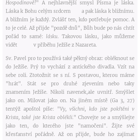
Hospodinově!
" A nejhlavnější smysl Písma je láska.
Láska k Bohu celým srdcem a pak láska k bližnímu.
A bližním je každý. Zvlášť ten, kdo potřebuje pomoc. A
to je celé. Až přijde "pozdě dnů", Bůh bude po nás chtít
pořád to samé:
lásku
. Takovou lásku, jako můžeme
vidět v příběhu Ježíše z Nazareta.
Sv. Pavel pro to používá také pěkný obraz: obléknout se
do Ježíše. Prý to vychází z antického divadla. Vzít na
sebe roli. Ztotožnit se s ní. S postavou, kterou máme
"hrát". Stát se pro druhé zjevením nebo taky
znamením Ježíše. Nikoli navenek,ale uvnitř. Smýšlet
jako on. Milovat jako on. Na jiném místě (Ga 3, 27)
tentýž apoštol píše: "
Vy, všichni, kdo jste pokřtěni v
Krista, také jste Krista oblékli.
" Chovejte se a smýšlejte
jako ten, do kterého jste "namočeni". Žijte své
křesťanství pořádně. Až on přijde, bude ho zajímat