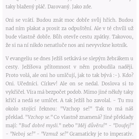
taky blažený pláč. Darovaný. Jako zde.
Oni se vrátí. Budou znát moc dobře svůj hřích. Budou
nad ním plakat a prosit za odpuštění. Ale v té chvíli už
bude vlastně dobře. Bůh otevře cestu zpátky. Takovou,
že si na ní nikdo nenatluče nos ani nevyvrkne kotník.
V evangeliu se dnes Ježíš setkává se slepým žebrákem u
cesty. Ježíšova přítomnost v něm probudila naději.
Proto volá, ale oni ho umlčují, jak to tak bývá :-). Kdo?
Oni. Učedníci. Církev! Ale on se nedal. Doslova si to
vykřičel. Víra má bezpočet podob. Mimo jiné někdy taky
křičí a nedá se umlčet. A tak Ježíš ho zavolal. - Tu mu
okolo stojící řeknou: "Vzchop se!" Tak to má náš
překlad. "
Vzchop se."
Co vlastně znamená? Jiné překlady
mají: "
Buď dobré mysli.
" nebo "
Měj důvěru!
" -
"Doufej!"
- "Neboj se!" - "Vzmuž se!"
Gramaticky je to imperativ.