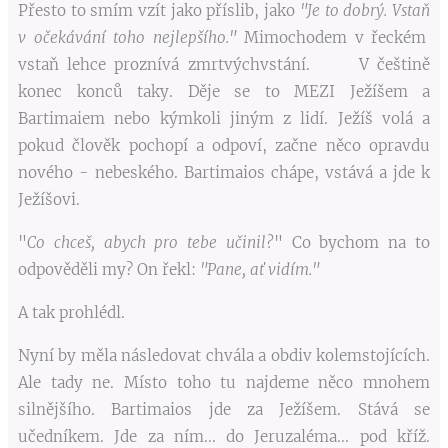
Přesto to smím vzít jako příslib, jako
"Je to dobrý.
Vstaň
v očekávání toho nejlepšího."
Mimochodem v řeckém
vstaň lehce proznívá zmrtvýchvstání. V češtině
konec konců taky. Děje se to MEZI Ježíšem a
Bartimaiem nebo kýmkoli jiným z lidí. Ježíš volá a
pokud člověk pochopí a odpoví, začne něco opravdu
nového - nebeského. Bartimaios chápe, vstává a jde k
Ježíšovi.
"
Co chceš, abych pro tebe učinil?
" Co bychom na to
odpověděli my? On řekl:
"Pane, ať vidím."
A tak prohlédl.
Nyní by měla následovat chvála a obdiv kolemstojících.
Ale tady ne. Místo toho tu najdeme něco mnohem
silnějšího. Bartimaios jde za Ježíšem. Stává se
učedníkem. Jde za ním... do Jeruzaléma... pod kříž.