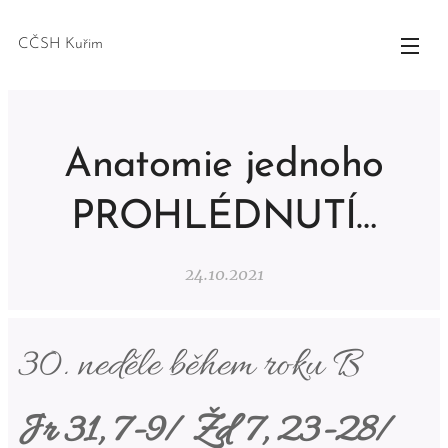
CČSH Kuřim
Anatomie jednoho
PROHLÉDNUTÍ…
24.10.2021
30. neděle během roku B
Jr 31, 7-9/ Žd 7, 23-28/