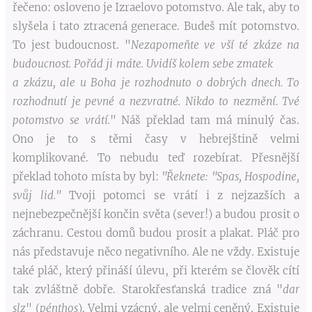
řečeno: osloveno je Izraelovo potomstvo. Ale tak, aby to
slyšela i tato ztracená generace. Budeš mít potomstvo.
To jest budoucnost. "
Nezapomeňte ve vší té zkáze na
budoucnost. Pořád ji máte. Uvidíš kolem sebe zmatek
a zkázu, ale u Boha je rozhodnuto o dobrých dnech. To
rozhodnutí je pevné a nezvratné. Nikdo to nezmění. Tvé
potomstvo se vrátí.
" Náš překlad tam má minulý čas.
Ono je to s těmi časy v hebrejštině velmi
komplikované. To nebudu teď rozebírat. Přesnější
překlad tohoto místa by byl:
"Řeknete: "Spas, Hospodine,
svůj lid."
Tvoji potomci se vrátí i z nejzazších a
nejnebezpečnější končin světa (sever!) a budou prosit o
záchranu. Cestou domů budou prosit a plakat. Pláč pro
nás představuje něco negativního. Ale ne vždy. Existuje
také pláč, který přináší úlevu, při kterém se člověk cítí
tak zvláštně dobře. Starokřesťanská tradice zná "
dar
slz
" (
pénthos
). Velmi vzácný, ale velmi ceněný. Existuje