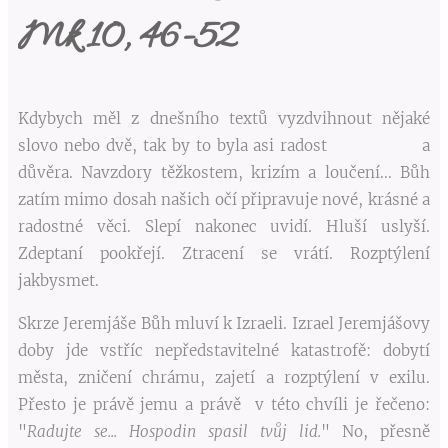
Mk 10, 46-52
Kdybych měl z dnešního textů vyzdvihnout nějaké
slovo nebo dvě, tak by to byla asi radost a
důvěra. Navzdory těžkostem, krizím a loučení... Bůh
zatím mimo dosah našich očí připravuje nové, krásné a
radostné věci. Slepí nakonec uvidí. Hluší uslyší.
Zdeptaní pookřejí. Ztracení se vrátí. Rozptýlení
jakbysmet.
Skrze Jeremjáše Bůh mluví k Izraeli. Izrael Jeremjášovy
doby jde vstříc nepředstavitelné katastrofě: dobytí
města, zničení chrámu, zajetí a rozptýlení v exilu.
Přesto je právě jemu a právě v této chvíli je řečeno:
"
Radujte se... Hospodin spasil tvůj lid.
" No, přesně